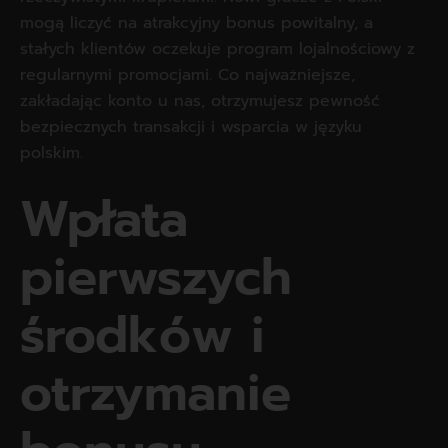
mogą liczyć na atrakcyjny bonus powitalny, a
stałych klientów oczekuje program lojalnościowy z
regularnymi promocjami. Co najważniejsze,
zakładając konto u nas, otrzymujesz pewność
bezpiecznych transakcji i wsparcia w języku
polskim.
Wpłata
pierwszych
środków i
otrzymanie