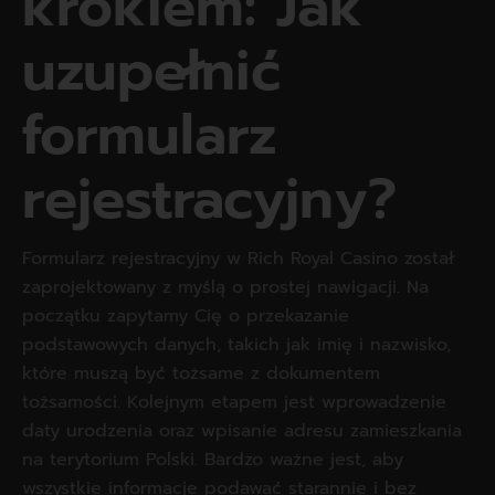
krokiem: Jak
uzupełnić
formularz
rejestracyjny?
Formularz rejestracyjny w Rich Royal Casino został
zaprojektowany z myślą o prostej nawigacji. Na
początku zapytamy Cię o przekazanie
podstawowych danych, takich jak imię i nazwisko,
które muszą być tożsame z dokumentem
tożsamości. Kolejnym etapem jest wprowadzenie
daty urodzenia oraz wpisanie adresu zamieszkania
na terytorium Polski. Bardzo ważne jest, aby
wszystkie informacje podawać starannie i bez