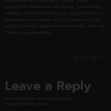
przygotowania niezbędnych danych, przez
wypełnienie formularza, weryfikację, po pierwszą
wpłatę – każdy krok ma na celu przygotowaniu Ci
komfortowych warunków do gry. Dołącz już dziś i
odkryj wspaniałe doświadczenie rozrywki, jakie dla
Ciebie przygotowaliśmy.
Leave a Reply
Your email address will not be published.
Required fields are marked
*