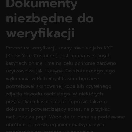
Dokumenty
niezbędne do
weryfikacji
Procedura weryfikacji, znany również jako KYC
(Know Your Customer), jest normą w znanych
kasynach online i ma na celu ochronie zarówno
użytkownika, jak i kasyna. Do skutecznego jego
wykonania w Rich Royal Casino będziesz
potrzebował skanowanej kopii lub czytelnego
zdjęcia dowodu osobistego. W niektórych
przypadkach kasino może poprosić także o
dokument potwierdzający adres, na przykład
rachunek za prąd. Wszelkie te dane są poddawane
obróbce z przestrzeganiem maksymalnych