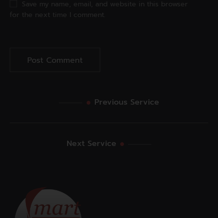
Save my name, email, and website in this browser
for the next time I comment.
Previous Service
Next Service