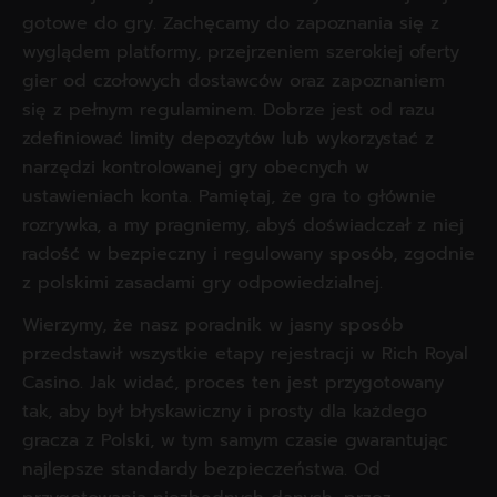
gotowe do gry. Zachęcamy do zapoznania się z
wyglądem platformy, przejrzeniem szerokiej oferty
gier od czołowych dostawców oraz zapoznaniem
się z pełnym regulaminem. Dobrze jest od razu
zdefiniować limity depozytów lub wykorzystać z
narzędzi kontrolowanej gry obecnych w
ustawieniach konta. Pamiętaj, że gra to głównie
rozrywka, a my pragniemy, abyś doświadczał z niej
radość w bezpieczny i regulowany sposób, zgodnie
z polskimi zasadami gry odpowiedzialnej.
Wierzymy, że nasz poradnik w jasny sposób
przedstawił wszystkie etapy rejestracji w Rich Royal
Casino. Jak widać, proces ten jest przygotowany
tak, aby był błyskawiczny i prosty dla każdego
gracza z Polski, w tym samym czasie gwarantując
najlepsze standardy bezpieczeństwa. Od