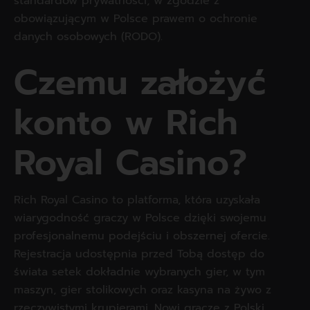
standardów prywatności, w zgodzie z
obowiązującym w Polsce prawem o ochronie
danych osobowych (RODO).
Czemu założyć
konto w Rich
Royal Casino?
Rich Royal Casino to platforma, która uzyskała
wiarygodność graczy w Polsce dzięki swojemu
profesjonalnemu podejściu i obszernej ofercie.
Rejestracja udostępnia przed Tobą dostęp do
świata setek dokładnie wybranych gier, w tym
maszyn, gier stolikowych oraz kasyna na żywo z
rzeczywistymi krupierami. Nowi gracze z Polski