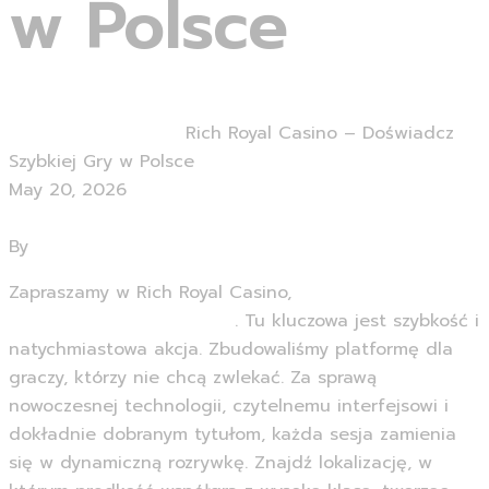
w Polsce
Home
Uncategorized
Rich Royal Casino – Doświadcz
Szybkiej Gry w Polsce
May 20, 2026
0 Comments
By
admin
Zapraszamy w Rich Royal Casino,
https://richroyal.pro/pl-pl/
. Tu kluczowa jest szybkość i
natychmiastowa akcja. Zbudowaliśmy platformę dla
graczy, którzy nie chcą zwlekać. Za sprawą
nowoczesnej technologii, czytelnemu interfejsowi i
dokładnie dobranym tytułom, każda sesja zamienia
się w dynamiczną rozrywkę. Znajdź lokalizację, w