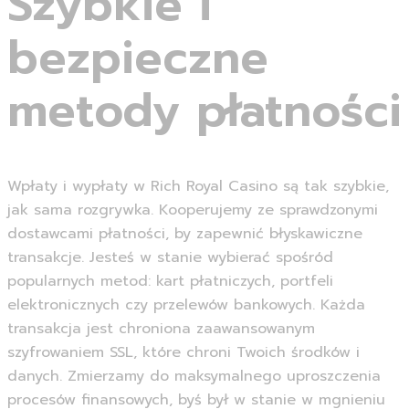
Szybkie i
bezpieczne
metody płatności
Wpłaty i wypłaty w Rich Royal Casino są tak szybkie,
jak sama rozgrywka. Kooperujemy ze sprawdzonymi
dostawcami płatności, by zapewnić błyskawiczne
transakcje. Jesteś w stanie wybierać spośród
popularnych metod: kart płatniczych, portfeli
elektronicznych czy przelewów bankowych. Każda
transakcja jest chroniona zaawansowanym
szyfrowaniem SSL, które chroni Twoich środków i
danych. Zmierzamy do maksymalnego uproszczenia
procesów finansowych, byś był w stanie w mgnieniu