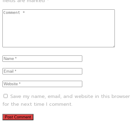
fields are marked
*
Save my name, email, and website in this browser
for the next time I comment.
Previous Service