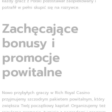
każdy gracz z Polski pozostawał zaopiekowany i
potrafił w pełni skupić się na rozrywce.
Zachęcające
bonusy i
promocje
powitalne
Nowo przybyłych graczy w Rich Royal Casino
przyjmujemy szczodrym pakietem powitalnym, który
zwiększa Twój początkowy kapitał. Organizujemy też