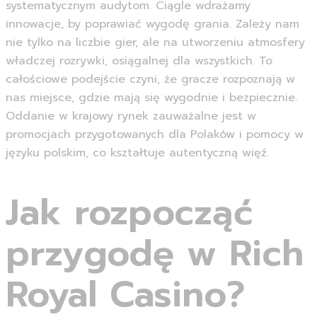
systematycznym audytom. Ciągle wdrażamy
innowacje, by poprawiać wygodę grania. Zależy nam
nie tylko na liczbie gier, ale na utworzeniu atmosfery
władczej rozrywki, osiągalnej dla wszystkich. To
całościowe podejście czyni, że gracze rozpoznają w
nas miejsce, gdzie mają się wygodnie i bezpiecznie.
Oddanie w krajowy rynek zauważalne jest w
promocjach przygotowanych dla Polaków i pomocy w
języku polskim, co kształtuje autentyczną więź.
Jak rozpocząć
przygodę w Rich
Royal Casino?