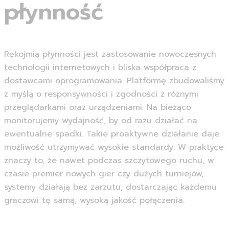
płynność
Rękojmią płynności jest zastosowanie nowoczesnych
technologii internetowych i bliska współpraca z
dostawcami oprogramowania. Platformę zbudowaliśmy
z myślą o responsywności i zgodności z różnymi
przeglądarkami oraz urządzeniami. Na bieżąco
monitorujemy wydajność, by od razu działać na
ewentualne spadki. Takie proaktywne działanie daje
możliwość utrzymywać wysokie standardy. W praktyce
znaczy to, że nawet podczas szczytowego ruchu, w
czasie premier nowych gier czy dużych turniejów,
systemy działają bez zarzutu, dostarczając każdemu
graczowi tę samą, wysoką jakość połączenia.