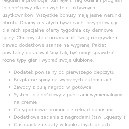
regularne promocje, turnieje z nagrodami i program
lojalnościowy dla najwybitniej aktywnych
użytkowników. Wszystkie bonusy mają jasne warunki
obrotu. Dbamy o stałych bywalcach, przygotowując
dla nich specjalne oferty tygodnia czy darmowe
spiny. Chcemy stale urozmaicać Twoją rozgrywkę i
dawać dodatkowe szanse na wygraną. Pakiet
powitalny opracowaliśmy tak, byś mógł sprawdzić
różne typy gier i wybrać swoje ulubione.
Dodatek powitalny od pierwszego depozytu
Bezpłatne spiny na wybranych automatach
Zawody z pulą nagród w gotówce
System lojalnościowy z punktami wymienialnymi
na premie
Cotygodniowe promocje z reload bonusami
Dodatkowe zadania z nagrodami (tzw. „questy”)
Cashback za straty w konkretnych dniach