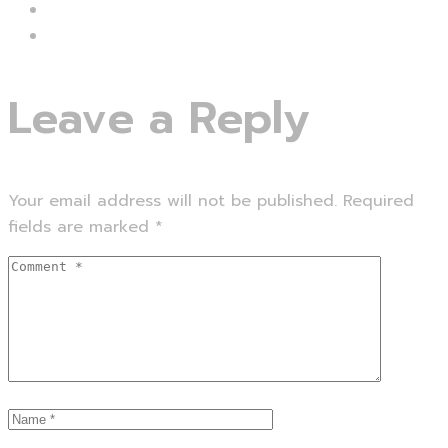
Leave a Reply
Your email address will not be published.
Required
fields are marked
*