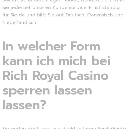
Sie jederzeit unseren Kundenservice. Er ist ständig
für Sie da und hilft Sie auf Deutsch, Französisch und
Niederländisch.
In welcher Form
kann ich mich bei
Rich Royal Casino
sperren lassen
lassen?
Sie sind in der Lage, sich direkt in Ihrem Spielerkonto