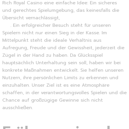
Rich Royal Casino eine einfache Idee: Ein sicheres
und gerechtes Spielumgebung, das keinesfalls die
Übersicht vernachlässigt,
https://richroyals.org/de-
be/
. Ein erfolgreicher Besuch steht für unseren
Spielern nicht nur einen Sieg in der Kasse. Im
Mittelpunkt steht die ideale Verhältnis aus
Aufregung, Freude und der Gewissheit, jederzeit die
Zügel in der Hand zu haben. Da Glücksspiel
hauptsächlich Unterhaltung sein soll, haben wir bei
konkrete Maßnahmen entwickelt. Sie helfen unseren
Nutzern, ihre persönlichen Limits zu erkennen und
einzuhalten. Unser Ziel ist es eine Atmosphäre
schaffen, in der verantwortungsvolles Spielen und die
Chance auf großzügige Gewinne sich nicht
ausschließen.