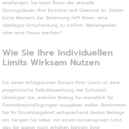
empfangen. Sie listet Ihnen die aktuelle
Sitzungsdauer, Ihre Einsätze und Gewinne an. Dieser
kurze Moment der Besinnung hilft Ihnen, eine
überlegte Entscheidung zu treffen: Weiterspielen
oder eine Pause machen?
Wie Sie Ihre Individuellen
Limits Wirksam Nutzen
Für einen erfolgreichen Einsatz Ihrer Limits ist eine
pragmatische Selbstbewertung der Schlüssel.
Überlegen Sie, welchen Betrag Sie monatlich für
Freizeitbeschäftigungen ausgeben wollen. Bestimmen
Sie Ihr Einzahlungslimit entsprechend dieses Betrags
ein. Fangen Sie lieber mit einem konservativen Limit,
das Sie später noch erhöhen können. Eine