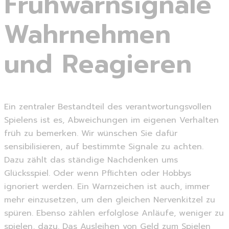
Frühwarnsignale
Wahrnehmen
und Reagieren
Ein zentraler Bestandteil des verantwortungsvollen
Spielens ist es, Abweichungen im eigenen Verhalten
früh zu bemerken. Wir wünschen Sie dafür
sensibilisieren, auf bestimmte Signale zu achten.
Dazu zählt das ständige Nachdenken ums
Glücksspiel. Oder wenn Pflichten oder Hobbys
ignoriert werden. Ein Warnzeichen ist auch, immer
mehr einzusetzen, um den gleichen Nervenkitzel zu
spüren. Ebenso zählen erfolglose Anläufe, weniger zu
spielen, dazu. Das Ausleihen von Geld zum Spielen