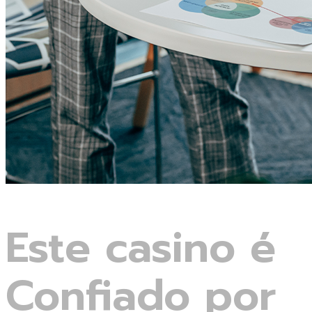
Este casino é
Confiado por