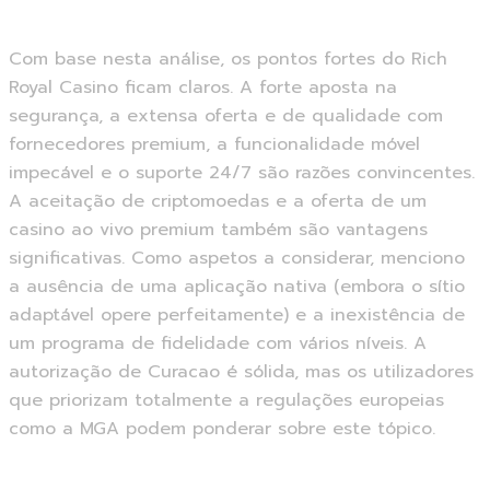
Com base nesta análise, os pontos fortes do Rich
Royal Casino ficam claros. A forte aposta na
segurança, a extensa oferta e de qualidade com
fornecedores premium, a funcionalidade móvel
impecável e o suporte 24/7 são razões convincentes.
A aceitação de criptomoedas e a oferta de um
casino ao vivo premium também são vantagens
significativas. Como aspetos a considerar, menciono
a ausência de uma aplicação nativa (embora o sítio
adaptável opere perfeitamente) e a inexistência de
um programa de fidelidade com vários níveis. A
autorização de Curacao é sólida, mas os utilizadores
que priorizam totalmente a regulações europeias
como a MGA podem ponderar sobre este tópico.