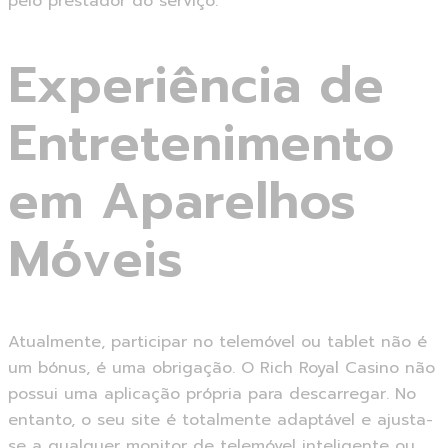
pelo prestador do serviço.
Experiência de
Entretenimento
em Aparelhos
Móveis
Atualmente, participar no telemóvel ou tablet não é
um bónus, é uma obrigação. O Rich Royal Casino não
possui uma aplicação própria para descarregar. No
entanto, o seu site é totalmente adaptável e ajusta-
se a qualquer monitor de telemóvel inteligente ou