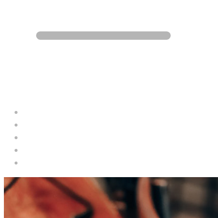
Blog
Career
Contact
Services
Projects