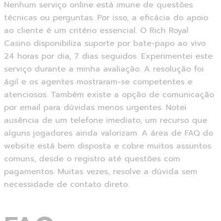
Nenhum serviço online está imune de questões
técnicas ou perguntas. Por isso, a eficácia do apoio
ao cliente é um critério essencial. O Rich Royal
Casino disponibiliza suporte por bate-papo ao vivo
24 horas por dia, 7 dias seguidos. Experimentei este
serviço durante a minha avaliação. A resolução foi
ágil e os agentes mostraram-se competentes e
atenciosos. Também existe a opção de comunicação
por email para dúvidas menos urgentes. Notei
ausência de um telefone imediato, um recurso que
alguns jogadores ainda valorizam. A área de FAQ do
website está bem disposta e cobre muitos assuntos
comuns, desde o registro até questões com
pagamentos. Muitas vezes, resolve a dúvida sem
necessidade de contato direto.