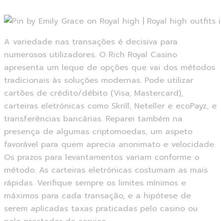
A variedade nas transações é decisiva para
numerosos utilizadores. O Rich Royal Casino
apresenta um leque de opções que vai dos métodos
tradicionais às soluções modernas. Pode utilizar
cartões de crédito/débito (Visa, Mastercard),
carteiras eletrónicas como Skrill, Neteller e ecoPayz, e
transferências bancárias. Reparei também na
presença de algumas criptomoedas, um aspeto
favorável para quem aprecia anonimato e velocidade.
Os prazos para levantamentos variam conforme o
método. As carteiras eletrónicas costumam as mais
rápidas. Verifique sempre os limites mínimos e
máximos para cada transação, e a hipótese de
serem aplicadas taxas praticadas pelo casino ou