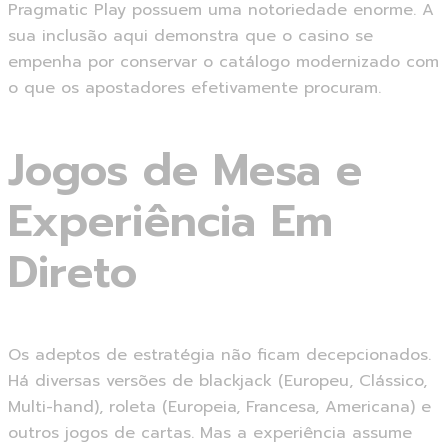
Pragmatic Play possuem uma notoriedade enorme. A
sua inclusão aqui demonstra que o casino se
empenha por conservar o catálogo modernizado com
o que os apostadores efetivamente procuram.
Jogos de Mesa e
Experiência Em
Direto
Os adeptos de estratégia não ficam decepcionados.
Há diversas versões de blackjack (Europeu, Clássico,
Multi-hand), roleta (Europeia, Francesa, Americana) e
outros jogos de cartas. Mas a experiência assume