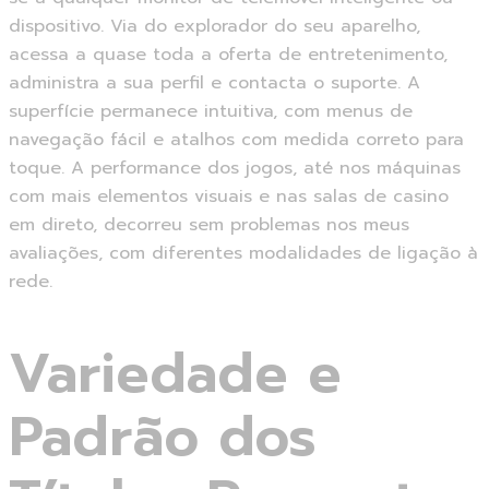
dispositivo. Via do explorador do seu aparelho,
acessa a quase toda a oferta de entretenimento,
administra a sua perfil e contacta o suporte. A
superfície permanece intuitiva, com menus de
navegação fácil e atalhos com medida correto para
toque. A performance dos jogos, até nos máquinas
com mais elementos visuais e nas salas de casino
em direto, decorreu sem problemas nos meus
avaliações, com diferentes modalidades de ligação à
rede.
Variedade e
Padrão dos