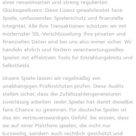
einer renommierten und streng regulierten
Glücksspiellizenz. Diese Lizenz gewährleistet faire
Spiele, umfassenden Spielerschutz und finanzielle
Integrität. Alle Ihre Transaktionen schützen wir mit
modernster SSL-Verschlüsselung. Ihre privaten und
finanziellen Daten sind bei uns also immer sicher. Wir
handeln ehrlich und fördern verantwortungsvolles
Spielen mit effektiven Tools für Einzahlungslimits und
Selbsttests.
Unsere Spiele lassen wir regelmäßig von
unabhängigen Prüfinstituten prüfen. Diese Audits
stellen sicher, dass die Zufallszahlengeneratoren
zuverlässig arbeiten. Jeder Spieler hat damit dieselbe
faire Chance zu gewinnen. Für deutsche Spieler ist
das ein vertrauenswürdiges Gefühl. Sie wissen, dass
sie auf einer Plattform spielen, die nicht nur
kurzweilig, sondern auch rechtlich geschützt und