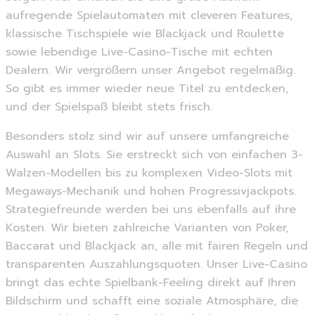
aufregende Spielautomaten mit cleveren Features,
klassische Tischspiele wie Blackjack und Roulette
sowie lebendige Live-Casino-Tische mit echten
Dealern. Wir vergrößern unser Angebot regelmäßig.
So gibt es immer wieder neue Titel zu entdecken,
und der Spielspaß bleibt stets frisch.
Besonders stolz sind wir auf unsere umfangreiche
Auswahl an Slots. Sie erstreckt sich von einfachen 3-
Walzen-Modellen bis zu komplexen Video-Slots mit
Megaways-Mechanik und hohen Progressivjackpots.
Strategiefreunde werden bei uns ebenfalls auf ihre
Kosten. Wir bieten zahlreiche Varianten von Poker,
Baccarat und Blackjack an, alle mit fairen Regeln und
transparenten Auszahlungsquoten. Unser Live-Casino
bringt das echte Spielbank-Feeling direkt auf Ihren
Bildschirm und schafft eine soziale Atmosphäre, die