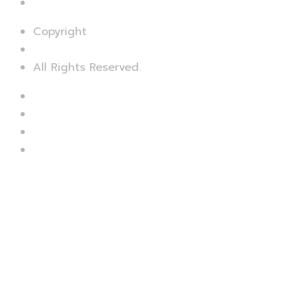
Digital Marketing
Copyright
© SMART SEO
All Rights Reserved.