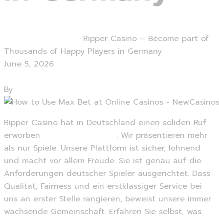
Home
Uncategorized
Ripper Casino – Become part of
Thousands of Happy Players in Germany
June 5, 2026
0 Comments
By
admin
Ripper Casino hat in Deutschland einen soliden Ruf
erworben
ripper-casinoo.com
. Wir präsentieren mehr
als nur Spiele. Unsere Plattform ist sicher, lohnend
und macht vor allem Freude. Sie ist genau auf die
Anforderungen deutscher Spieler ausgerichtet. Dass
Qualität, Fairness und ein erstklassiger Service bei
uns an erster Stelle rangieren, beweist unsere immer
wachsende Gemeinschaft. Erfahren Sie selbst, was