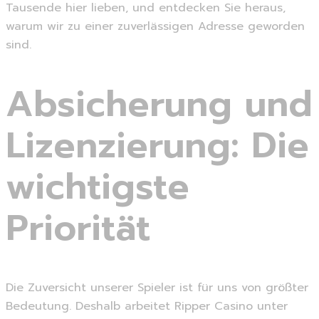
Tausende hier lieben, und entdecken Sie heraus,
warum wir zu einer zuverlässigen Adresse geworden
sind.
Absicherung und
Lizenzierung: Die
wichtigste
Priorität
Die Zuversicht unserer Spieler ist für uns von größter
Bedeutung. Deshalb arbeitet Ripper Casino unter