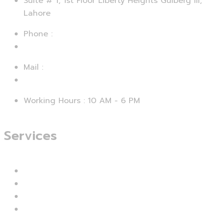
Suite # 1, 1st Floor Liberty Heights Gulberg III,
Lahore
Phone :
+92 312 4729067
Mail :
support@smartseo.pk
Working Hours : 10 AM - 6 PM
Services
Branding & Identity
Web Design & Development
Mobile App Development
UI & UX Designing