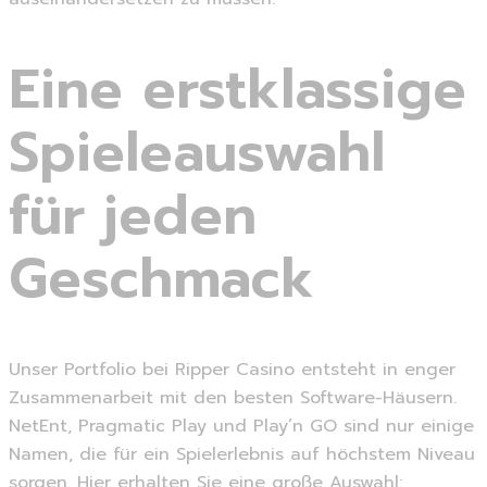
Eine erstklassige
Spieleauswahl
für jeden
Geschmack
Unser Portfolio bei Ripper Casino entsteht in enger
Zusammenarbeit mit den besten Software-Häusern.
NetEnt, Pragmatic Play und Play’n GO sind nur einige
Namen, die für ein Spielerlebnis auf höchstem Niveau
sorgen. Hier erhalten Sie eine große Auswahl: