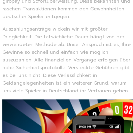
giropay und Sofortüberweisung. Diese bekannten und
raschen Transaktionen kommen den Gewohnheiten
deutscher Spieler entgegen.
Auszahlungsanträge wickeln wir mit größter
Dringlichkeit. Die tatsächliche Dauer hängt von der
verwendeten Methode ab. Unser Anspruch ist es, Ihre
Gewinne so schnell und einfach wie möglich
auszuzahlen. Alle finanziellen Vorgänge erfolgen über
hohe Sicherheitsprotokolle. Versteckte Gebühren gibt
es bei uns nicht. Diese Verlässlichkeit in
Geldangelegenheiten ist ein weiterer Grund, warum
uns viele Spieler in Deutschland ihr Vertrauen geben.