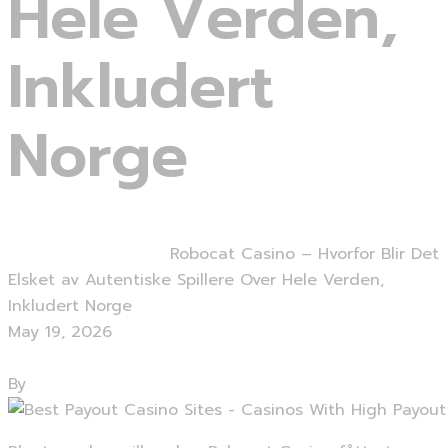
Hele Verden,
Inkludert
Norge
Home
Uncategorized
Robocat Casino – Hvorfor Blir Det
Elsket av Autentiske Spillere Over Hele Verden,
Inkludert Norge
May 19, 2026
0 Comments
By
admin