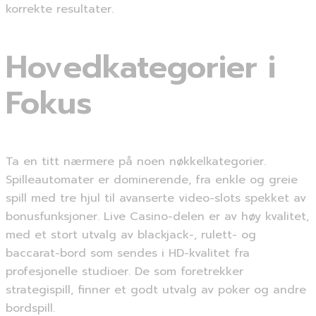
korrekte resultater.
Hovedkategorier i
Fokus
Ta en titt nærmere på noen nøkkelkategorier.
Spilleautomater er dominerende, fra enkle og greie
spill med tre hjul til avanserte video-slots spekket av
bonusfunksjoner. Live Casino-delen er av høy kvalitet,
med et stort utvalg av blackjack-, rulett- og
baccarat-bord som sendes i HD-kvalitet fra
profesjonelle studioer. De som foretrekker
strategispill, finner et godt utvalg av poker og andre
bordspill.