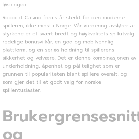
løsningen.
Robocat Casino fremstår sterkt for den moderne
spilleren, ikke minst i Norge. Vår vurdering avslører at
styrkene er et svært bredt og høykvalitets spillutvalg,
redelige bonusvilkår, en god og mobilvennlig
plattform, og en seriøs holdning til spillerens
sikkerhet og velvære. Det er denne kombinasjonen av
underholdning, åpenhet og pålitelighet som er
grunnen til populariteten blant spillere overalt, og
som gjør det til et godt valg for norske
spillentusiaster.
Brukergrensesnit
og