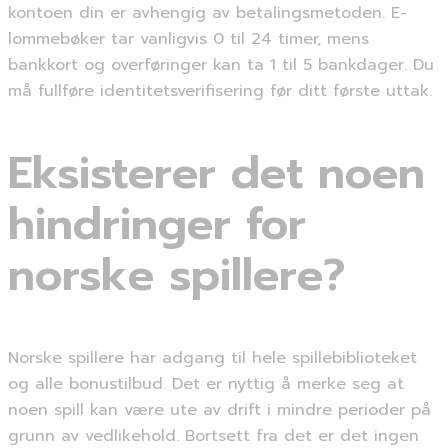
kontoen din er avhengig av betalingsmetoden. E-
lommebøker tar vanligvis 0 til 24 timer, mens
bankkort og overføringer kan ta 1 til 5 bankdager. Du
må fullføre identitetsverifisering før ditt første uttak.
Eksisterer det noen
hindringer for
norske spillere?
Norske spillere har adgang til hele spillebiblioteket
og alle bonustilbud. Det er nyttig å merke seg at
noen spill kan være ute av drift i mindre perioder på
grunn av vedlikehold. Bortsett fra det er det ingen