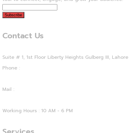
Subscribe
Contact Us
Suite # 1, 1st Floor Liberty Heights Gulberg III, Lahore
Phone :
+92 312 4729067
Mail :
support@smartseo.pk
Working Hours : 10 AM - 6 PM
Services