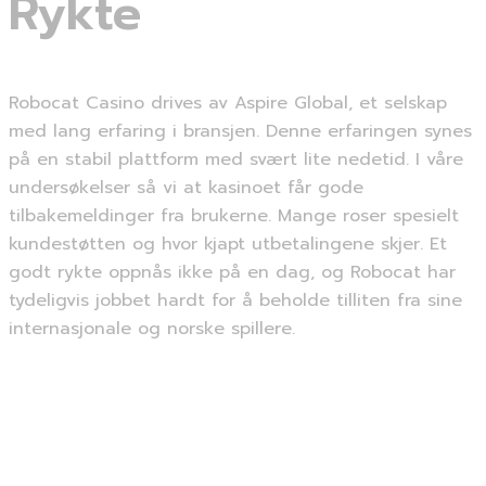
Rykte
Robocat Casino drives av Aspire Global, et selskap
med lang erfaring i bransjen. Denne erfaringen synes
på en stabil plattform med svært lite nedetid. I våre
undersøkelser så vi at kasinoet får gode
tilbakemeldinger fra brukerne. Mange roser spesielt
kundestøtten og hvor kjapt utbetalingene skjer. Et
godt rykte oppnås ikke på en dag, og Robocat har
tydeligvis jobbet hardt for å beholde tilliten fra sine
internasjonale og norske spillere.