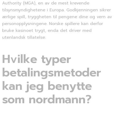
Authority (MGA), en av de mest krevende
tilsynsmyndighetene i Europa. Godkjenningen sikrer
ærlige spill, tryggheten til pengene dine og vern av
personopplysningene. Norske spillere kan derfor
bruke kasinoet trygt, enda det driver med
utenlandsk tillatelse.
Hvilke typer
betalingsmetoder
kan jeg benytte
som nordmann?