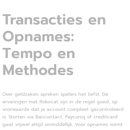
Transacties en
Opnames:
Tempo en
Methodes
Over geldzaken spreken spelers het liefst. De
ervaringen met Robocat zijn in de regel goed, op
voorwaarde dat je account compleet gecontroleerd
is. Storten via Bancontact, Payconiq of creditcard
gaat vrijwel altijd onmiddellijk. Voor opnames vormt