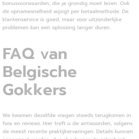
bonusvoorwaarden, die je grondig moet lezen. Ook
de opnamesnelheid wijzigt per betaalmethode. De
klantenservice is goed, maar voor uitzonderlijke
problemen kan een oplossing langer duren.
FAQ van
Belgische
Gokkers
We kwamen dezelfde vragen steeds terugkomen in
fora en reviews. Hier treft u de antwoorden, volgens
de meest recente praktijkervaringen. Details kunnen