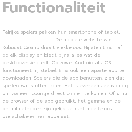
Functionaliteit
Talrijke spelers pakken hun smartphone of tablet,
robocatcasino.co.com
. De mobiele website van
Robocat Casino draait vlekkeloos. Hij stemt zich af
op elk display en biedt bijna alles wat de
desktopversie biedt. Op zowel Android als iOS
functioneert hij stabiel. Er is ook een aparte app te
downloaden. Spelers die de app benutten, zien dat
spellen wat vlotter laden. Het is eveneens eenvoudig
om via een icoontje direct binnen te komen. Of u nu
de browser of de app gebruikt, het gamma en de
betaalmethoden zijn gelijk. Je kunt moeiteloos
overschakelen van apparaat.