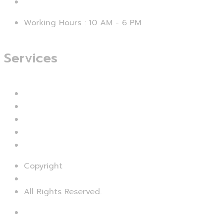
support@smartseo.pk
Working Hours : 10 AM - 6 PM
Services
Branding & Identity
Web Design & Development
Mobile App Development
UI & UX Designing
Digital Marketing
Copyright
© SMART SEO
All Rights Reserved.