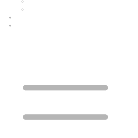
Photography
Brand Logo
Blog
Contact Us
Menu
Lets start