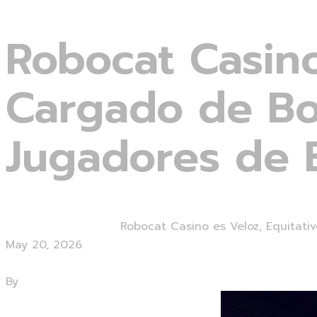
Robocat Casino
Cargado de Bon
Jugadores de 
Home
Uncategorized
Robocat Casino es Veloz, Equitati
May 20, 2026
0 Comments
By
admin