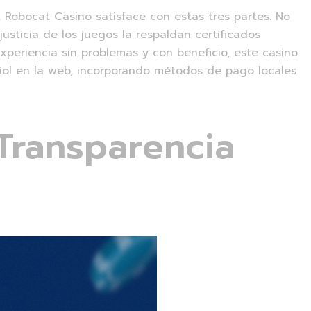
 Robocat Casino satisface con estas tres partes. No
usticia de los juegos la respaldan certificados
periencia sin problemas y con beneficio, este casino
ñol en la web, incorporando métodos de pago locales
 Transparencia