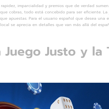
: rapidez, imparcialidad y premios que de verdad sumen.
ue cobras, todo está concebido para ser eficiente. La j
que apuestas. Para el usuario español que desea una ex
local se aprecia en detalles que van más allá del espa
 Juego Justo y la