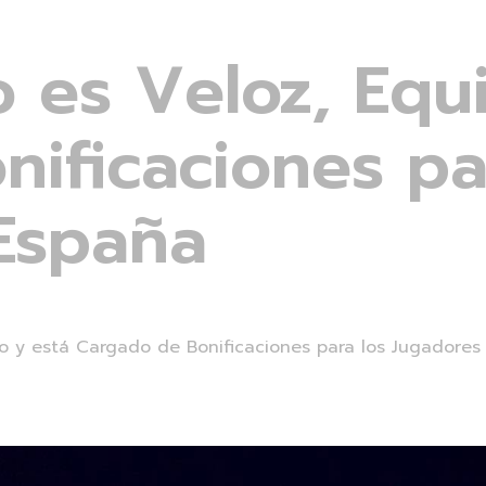
 es Veloz, Equi
ificaciones pa
España
vo y está Cargado de Bonificaciones para los Jugadore