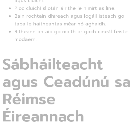
agus cluichí.
Pioc cluichí sliotán áirithe le himirt as líne.
Bain rochtain dhíreach agus logáil isteach go
tapa le haitheantas méar nó aghaidh.
Ritheann an aip go maith ar gach cineál feiste
módaern.
Sábháilteacht
agus Ceadúnú sa
Réimse
Éireannach