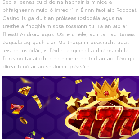
Seo a leanas cuid de na hábhair is minice a
bhfaigheann muid ó imreoirí in Éirinn faoi aip Robocat
Casino. Is gá duit an próiseas íoslódála agus na
tréithe a fhoghlaim sosa tosaíonn tú. Tá an aip ar
fheistí Android agus iOS le chéile, ach tá riachtanais
éagsúla ag gach clár. Má thagann deacracht agat
leis an íoslódáil, is féidir teagmháil a dhéanamh le
foireann tacaíochta na himeartha tríd an aip féin go
díreach nó ar an shuíomh gréasáin.