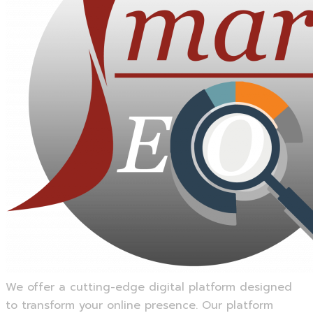
We offer a cutting-edge digital platform designed
to transform your online presence. Our platform