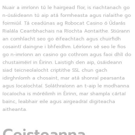
Nuair a imríonn tú le hairgead fíor, is riachtanach go
n-úsáideann tú aip atá formheasta agus rialaithe go
foirmiúil. Tá ceadúnas ag Robocat Casino ó Údarás
Rialála Cearrbhachais na Ríochta Aontaithe. Stiúrann
an comhlacht seo go éifeachtach agus chuirfidh
cosaintí daingne i bhfeidhm. Léiríonn sé seo le fios
go n-imríonn an casino go cothrom agus faoi dhlí do
chustaiméirí in Éirinn. Laistigh den aip, úsáideann
siad teicneolaíocht criptithe SSL chun gach
idirghníomh a chosaint, mar atá shonraí pearsanta
agus íocaíochtaí. Soláthraíonn an t-aip le modhanna
íocaíocha is móréilimh in Éirinn, mar shampla cártaí
bainc, leabhair eile agus airgeadraí digiteacha
aitheanta.
Ceisteanna