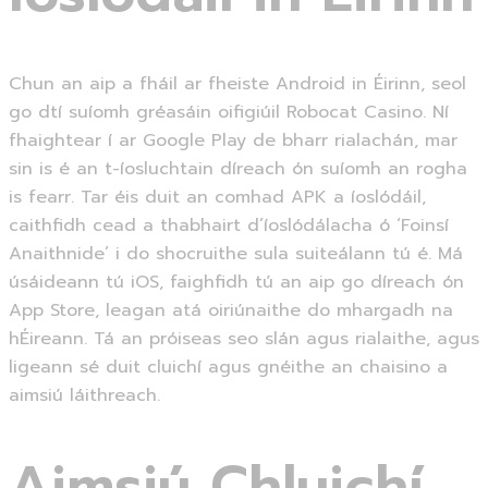
Chun an aip a fháil ar fheiste Android in Éirinn, seol
go dtí suíomh gréasáin oifigiúil Robocat Casino. Ní
fhaightear í ar Google Play de bharr rialachán, mar
sin is é an t-íosluchtain díreach ón suíomh an rogha
is fearr. Tar éis duit an comhad APK a íoslódáil,
caithfidh cead a thabhairt d’íoslódálacha ó ‘Foinsí
Anaithnide’ i do shocruithe sula suiteálann tú é. Má
úsáideann tú iOS, faighfidh tú an aip go díreach ón
App Store, leagan atá oiriúnaithe do mhargadh na
hÉireann. Tá an próiseas seo slán agus rialaithe, agus
ligeann sé duit cluichí agus gnéithe an chaisino a
aimsiú láithreach.
Aimsiú Chluichí