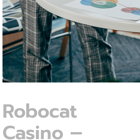
Robocat
Casino –