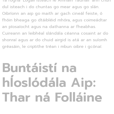
Tá rogha ‘Logáil Isteach le Amháin Tadhail’ ann chun
dul isteach i do chuntas go mear agus go slán.
Oibríonn an aip go maith ar gach cineál feiste, ó
fhóin bheaga go dtáibléid mhóra, agus coimeádtar
an píosaíocht agus na dathanna ar fheabhas.
Cuireann an leibhéal slándála céanna cosaint ar do
shonraí agus ar do chuid airgid is atá ar an suíomh
gréasáin, le criptithe tréan i mbun oibre i gcónaí.
Buntáistí na
hÍoslódála Aip:
Thar ná Folláine