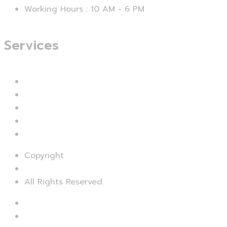
Working Hours : 10 AM - 6 PM
Services
Branding & Identity
Web Design & Development
Mobile App Development
UI & UX Designing
Digital Marketing
Copyright
© SMART SEO
All Rights Reserved.