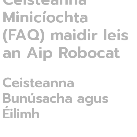
Minicíochta
(FAQ) maidir leis
an Aip Robocat
Ceisteanna
Bunúsacha agus
Éilimh