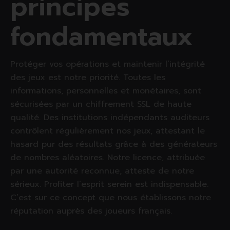
principes
fondamentaux
Protéger vos opérations et maintenir l’intégrité
des jeux est notre priorité. Toutes les
informations, personnelles et monétaires, sont
sécurisées par un chiffrement SSL de haute
qualité. Des institutions indépendants auditeurs
contrôlent régulièrement nos jeux, attestant le
hasard pur des résultats grâce à des générateurs
de nombres aléatoires. Notre licence, attribuée
par une autorité reconnue, atteste de notre
sérieux. Profiter l’esprit serein est indispensable.
C’est sur ce concept que nous établissons notre
réputation auprès des joueurs français.