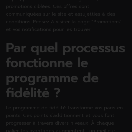
promotions ciblées. Ces offres sont
communiquées sur le site et assujetties à des
conditions. Pensez à visiter la page “Promotions”
et vos notifications pour les trouver.
Par quel processus
fonctionne le
programme de
fidélité ?
Le programme de fidélité transforme vos paris en
points. Ces points s’additionnent et vous font
progresser à travers divers niveaux. À chaque
palier, les avantages augmentent : un meilleur