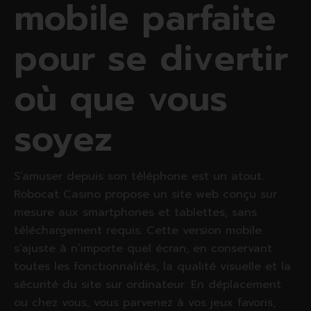
mobile parfaite
pour se divertir
où que vous
soyez
S’amuser depuis son téléphone est un atout.
Robocat Casino propose un site web conçu sur
mesure aux smartphones et tablettes, sans
téléchargement requis. Cette version mobile
s’ajuste à n’importe quel écran, en conservant
toutes les fonctionnalités, la qualité visuelle et la
sécurité du site sur ordinateur. En déplacement
ou chez vous, vous parvenez à vos jeux favoris,