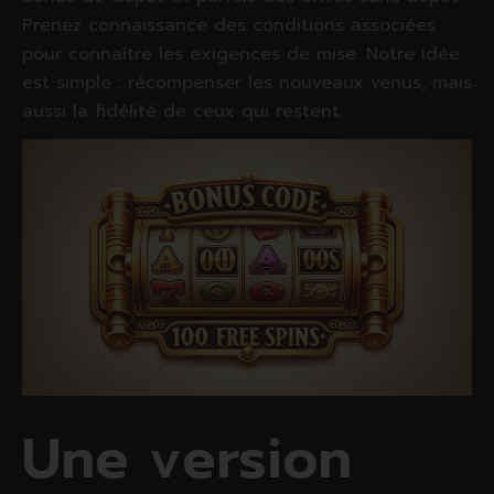
Prenez connaissance des conditions associées
pour connaître les exigences de mise. Notre idée
est simple : récompenser les nouveaux venus, mais
aussi la fidélité de ceux qui restent.
Une version