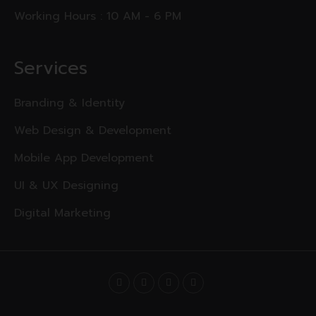
Working Hours : 10 AM - 6 PM
Services
Branding & Identity
Web Design & Development
Mobile App Development
UI & UX Designing
Digital Marketing