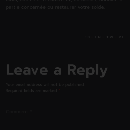
partie concernée ou restaurer votre solde.
Leave a Reply
Your email address will not be published.
Required fields are marked
*