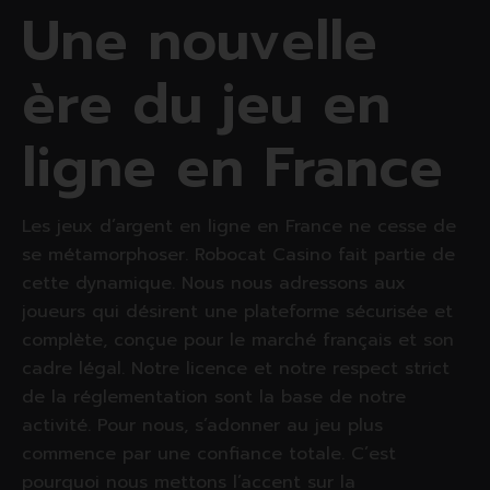
Une nouvelle
ère du jeu en
ligne en France
Les jeux d’argent en ligne en France ne cesse de
se métamorphoser. Robocat Casino fait partie de
cette dynamique. Nous nous adressons aux
joueurs qui désirent une plateforme sécurisée et
complète, conçue pour le marché français et son
cadre légal. Notre licence et notre respect strict
de la réglementation sont la base de notre
activité. Pour nous, s’adonner au jeu plus
commence par une confiance totale. C’est
pourquoi nous mettons l’accent sur la