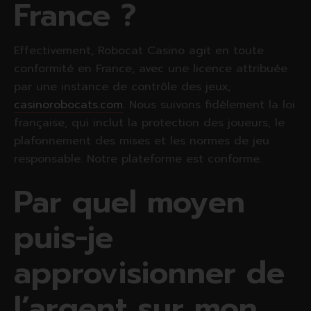
France ?
Effectivement, Robocat Casino agit en toute
conformité en France, avec une licence attribuée
par une instance de contrôle des jeux,
casinorobocats.com
. Nous suivons fidèlement la loi
française, qui inclut la protection des joueurs, le
plafonnement des mises et les normes de jeu
responsable. Notre plateforme est conforme.
Par quel moyen
puis-je
approvisionner de
l’argent sur mon