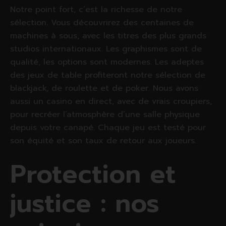
Notre point fort, c’est la richesse de notre
sélection. Vous découvrirez des centaines de
machines à sous, avec les titres des plus grands
studios internationaux. Les graphismes sont de
qualité, les options sont modernes. Les adeptes
des jeux de table profiteront notre sélection de
blackjack, de roulette et de poker. Nous avons
aussi un casino en direct, avec de vrais croupiers,
pour recréer l’atmosphère d’une salle physique
depuis votre canapé. Chaque jeu est testé pour
son équité et son taux de retour aux joueurs.
Protection et
justice : nos