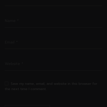
Save my name, email, and website in this browser for
the next time I comment.