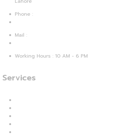
Lahore
Phone :
+92 312 4729067
Mail :
support@smartseo.pk
Working Hours : 10 AM - 6 PM
Services
Branding & Identity
Web Design & Development
Mobile App Development
UI & UX Designing
Digital Marketing