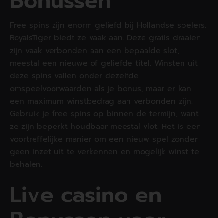
Bonussen
Free spins zijn enorm geliefd bij Hollandse spelers.
RoyalsTiger biedt ze vaak aan. Deze gratis draaien
zijn vaak verbonden aan een bepaalde slot,
meestal een nieuwe of geliefde titel. Winsten uit
deze spins vallen onder dezelfde
omspeelvoorwaarden als je bonus, maar er kan
een maximum winstbedrag aan verbonden zijn.
Gebruik je free spins op binnen de termijn, want
ze zijn beperkt houdbaar meestal vlot. Het is een
voortreffelijke manier om een nieuw spel zonder
geen inzet uit te verkennen en mogelijk winst te
behalen.
Live casino en