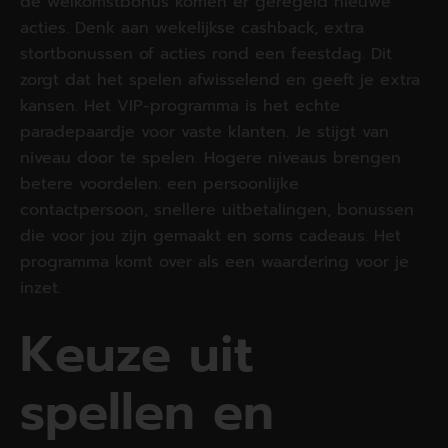
de welkomstbonus komen er geregeld nieuwe
acties. Denk aan wekelijkse cashback, extra
stortbonussen of acties rond een feestdag. Dit
zorgt dat het spelen afwisselend en geeft je extra
kansen. Het VIP-programma is het echte
paradepaardje voor vaste klanten. Je stijgt van
niveau door te spelen. Hogere niveaus brengen
betere voordelen: een persoonlijke
contactpersoon, snellere uitbetalingen, bonussen
die voor jou zijn gemaakt en soms cadeaus. Het
programma komt over als een waardering voor je
inzet.
Keuze uit
spellen en