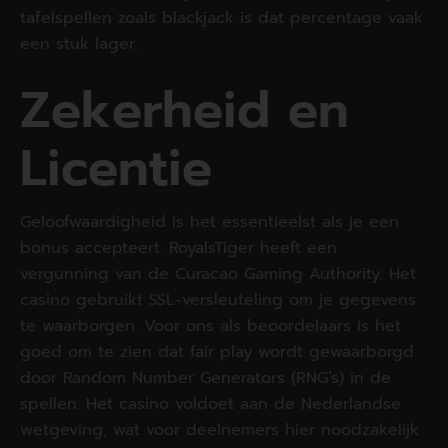
tafelspellen zoals blackjack is dat percentage vaak
een stuk lager.
Zekerheid en
Licentie
Geloofwaardigheid is het essentieelst als je een
bonus accepteert. RoyalsTiger heeft een
vergunning van de Curacao Gaming Authority. Het
casino gebruikt SSL-versleuteling om je gegevens
te waarborgen. Voor ons als beoordelaars is het
goed om te zien dat fair play wordt gewaarborgd
door Random Number Generators (RNG’s) in de
spellen. Het casino voldoet aan de Nederlandse
wetgeving, wat voor deelnemers hier noodzakelijk