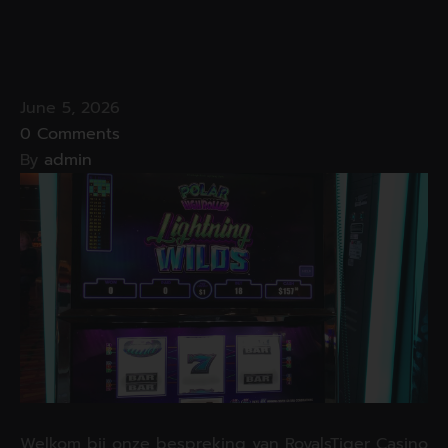
June 5, 2026
0 Comments
By
admin
Welkom bij onze bespreking van RoyalsTiger Casino