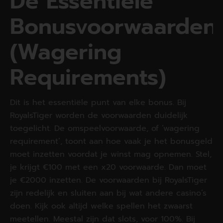
De Essentiële
Bonusvoorwaarden
(Wagering
Requirements)
Dit is het essentiële punt van elke bonus. Bij
RoyalsTiger worden de voorwaarden duidelijk
toegelicht. De omspeelvoorwaarde, of ‘wagering
requirement’, toont aan hoe vaak je het bonusgeld
moet inzetten voordat je winst mag opnemen. Stel,
je krijgt €100 met een x20 voorwaarde. Dan moet
je €2000 inzetten. De voorwaarden bij RoyalsTiger
zijn redelijk en sluiten aan bij wat andere casino’s
doen. Kijk ook altijd welke spellen het zwaarst
meetellen. Meestal zijn dat slots, voor 100%. Bij