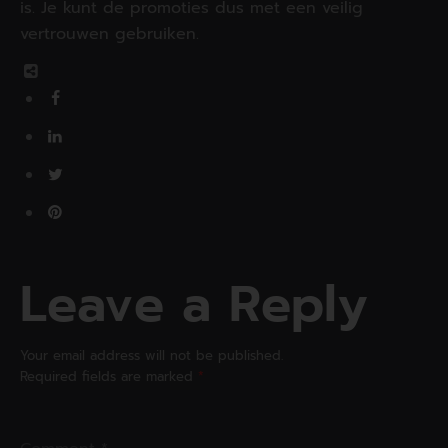
is. Je kunt de promoties dus met een veilig
vertrouwen gebruiken.
Leave a Reply
Your email address will not be published.
Required fields are marked
*