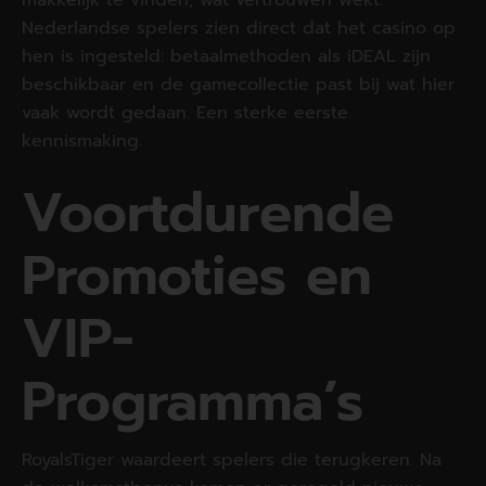
Nederlandse spelers zien direct dat het casino op
hen is ingesteld: betaalmethoden als iDEAL zijn
beschikbaar en de gamecollectie past bij wat hier
vaak wordt gedaan. Een sterke eerste
kennismaking.
Voortdurende
Promoties en
VIP-
Programma’s
RoyalsTiger waardeert spelers die terugkeren. Na