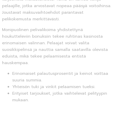
pelaajille, jotka arvostavat nopeaa pääsyä voitoihinsa.
Joustavat maksuvaihtoehdot parantavat
pelikokemusta merkittävästi.
Monipuolinen pelivalikoima yhdistettynä
houkutteleviin bonuksiin tekee ruhtinas kasinosta
erinomaisen valinnan. Pelaajat voivat valita
suosikkipelinsä ja nauttia samalla saatavilla olevista
eduista, mikä tekee pelaamisesta entistä
hauskempaa.
Erinomaiset palautusprosentit ja keinot voittaa
suuria summia.
Yhteisön tuki ja vinkit pelaamisen tueksi.
Erityiset tarjoukset, jotka vaihtelevat pelityypin
mukaan.