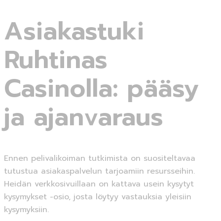
Asiakastuki
Ruhtinas
Casinolla: pääsy
ja ajanvaraus
Ennen pelivalikoiman tutkimista on suositeltavaa
tutustua asiakaspalvelun tarjoamiin resursseihin.
Heidän verkkosivuillaan on kattava usein kysytyt
kysymykset -osio, josta löytyy vastauksia yleisiin
kysymyksiin.