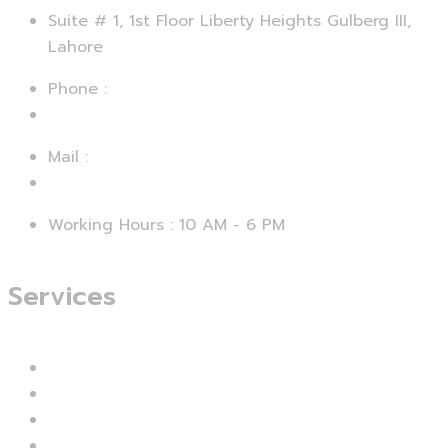
Suite # 1, 1st Floor Liberty Heights Gulberg III,
Lahore
Phone :
+92 312 4729067
Mail :
support@smartseo.pk
Working Hours : 10 AM - 6 PM
Services
Branding & Identity
Web Design & Development
Mobile App Development
UI & UX Designing