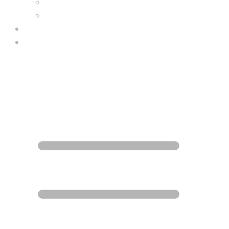
Photography
Brand Logo
Blog
Contact Us
Menu
Lets start