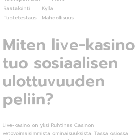
Räätälöinti
Kyllä
Tuotetestaus
Mahdollisuus
Miten live-kasino
tuo sosiaalisen
ulottuvuuden
peliin?
Live-kasino on yksi Ruhtinas Casinon
vetovoimaisimmista ominaisuuksista. Tässä osiossa