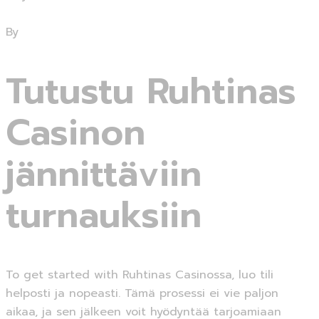
0 Comments
By
admin
Tutustu Ruhtinas
Casinon
jännittäviin
turnauksiin
To get started with Ruhtinas Casinossa, luo tili
helposti ja nopeasti. Tämä prosessi ei vie paljon
aikaa, ja sen jälkeen voit hyödyntää tarjoamiaan