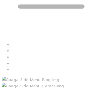
Blog
Career
Contact
Services
Projects