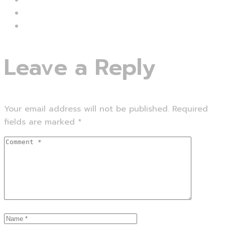
Leave a Reply
Your email address will not be published.
Required
fields are marked
*