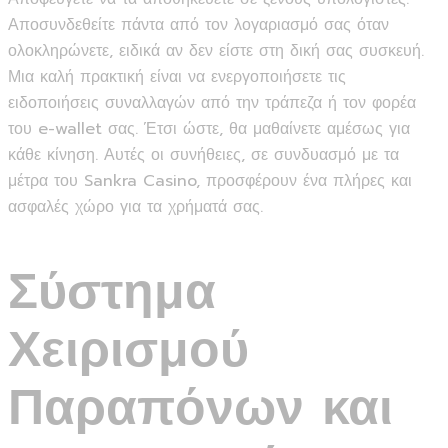
Αποσυνδεθείτε πάντα από τον λογαριασμό σας όταν
ολοκληρώνετε, ειδικά αν δεν είστε στη δική σας συσκευή.
Μια καλή πρακτική είναι να ενεργοποιήσετε τις
ειδοποιήσεις συναλλαγών από την τράπεζα ή τον φορέα
του e-wallet σας. Έτσι ώστε, θα μαθαίνετε αμέσως για
κάθε κίνηση. Αυτές οι συνήθειες, σε συνδυασμό με τα
μέτρα του Sankra Casino, προσφέρουν ένα πλήρες και
ασφαλές χώρο για τα χρήματά σας.
Σύστημα
Χειρισμού
Παραπόνων και