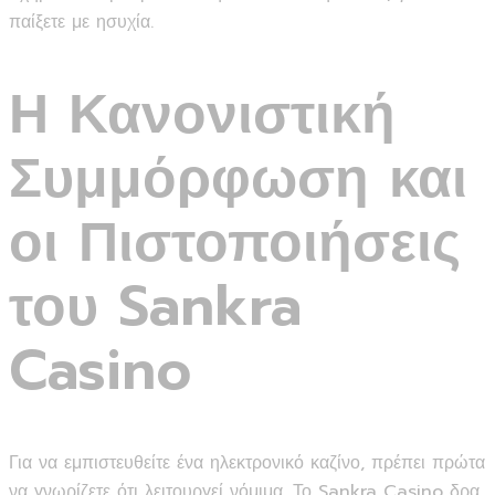
παίξετε με ησυχία.
Η Κανονιστική
Συμμόρφωση και
οι Πιστοποιήσεις
του Sankra
Casino
Για να εμπιστευθείτε ένα ηλεκτρονικό καζίνο, πρέπει πρώτα
να γνωρίζετε ότι λειτουργεί νόμιμα. Το Sankra Casino δρα