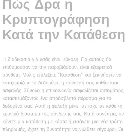
Πώς Δρα η
Κρυπτογράφηση
Κατά την Κατάθεση
Η διαδικασία για εσάς είναι εύκολη. Για αυτούς θα
επιθυμούσαν να την παραβιάσουν, είναι εξαιρετικά
σύνθετη. Μόλις επιλέξετε “Κατάθεση” και ξεκινήσετε να
καταχωρίζετε τα δεδομένα, η σύνδεσή σας καθίσταται
ασφαλής. Σύνολο η επικοινωνία ασφαλίζεται αυτομάτως,
κατασκευάζοντας ένα απρόσβλητο πέρασμα για τα
δεδομένα σας. Αυτή η φύλαξη μένει σε ισχύ σε κάθε τη
χρονικό διάστημα της σύνδεσής σας. Κατά συνέπεια, αν
κάνετε μια κατάθεση με κάρτα ή εισάγετε μια νέα τρόπο
πληρωμής, έχετε τη δυνατότητα να νιώθετε σίγουροι. Οι