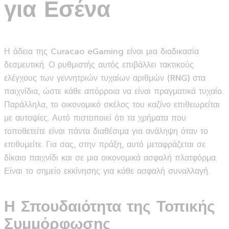
για Εσένα
Η άδεια της Curacao eGaming είναι μια διαδικασία
δεσμευτική. Ο ρυθμιστής αυτός επιβάλλει τακτικούς
ελέγχους των γεννητριών τυχαίων αριθμών (RNG) στα
παιχνίδια, ώστε κάθε απόρροια να είναι πραγματικά τυχαίο.
Παράλληλα, το οικονομικό σκέλος του καζίνο επιθεωρείται
με αυτοψίες. Αυτό πιστοποιεί ότι τα χρήματα που
τοποθετείτε είναι πάντα διαθέσιμα για ανάληψη όταν το
επιθυμείτε. Για σας, στην πράξη, αυτό μεταφράζεται σε
δίκαιο παιχνίδι και σε μια οικονομικά ασφαλή πλατφόρμα.
Είναι το σημείο εκκίνησης για κάθε ασφαλή συναλλαγή.
Η Σπουδαιότητα της Τοπικής
Συμμόρφωσης