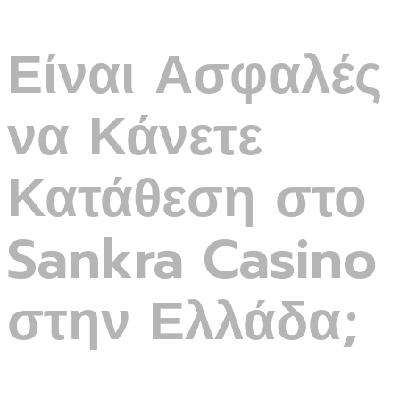
Είναι Ασφαλές
να Κάνετε
Κατάθεση στο
Sankra Casino
στην Ελλάδα;