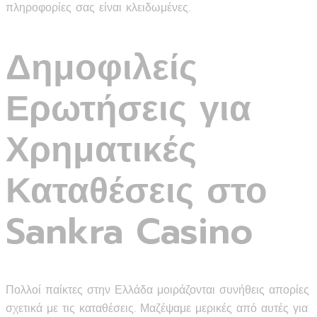
πληροφορίες σας είναι κλειδωμένες.
Δημοφιλείς
Ερωτήσεις για
Χρηματικές
Καταθέσεις στο
Sankra Casino
Πολλοί παίκτες στην Ελλάδα μοιράζονται συνήθεις απορίες
σχετικά με τις καταθέσεις. Μαζέψαμε μερικές από αυτές για