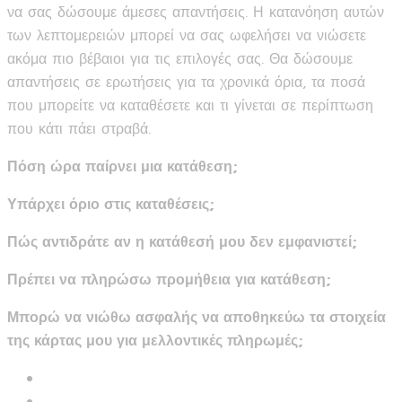
να σας δώσουμε άμεσες απαντήσεις. Η κατανόηση αυτών
των λεπτομερειών μπορεί να σας ωφελήσει να νιώσετε
ακόμα πιο βέβαιοι για τις επιλογές σας. Θα δώσουμε
απαντήσεις σε ερωτήσεις για τα χρονικά όρια, τα ποσά
που μπορείτε να καταθέσετε και τι γίνεται σε περίπτωση
που κάτι πάει στραβά.
Πόση ώρα παίρνει μια κατάθεση;
Υπάρχει όριο στις καταθέσεις;
Πώς αντιδράτε αν η κατάθεσή μου δεν εμφανιστεί;
Πρέπει να πληρώσω προμήθεια για κατάθεση;
Μπορώ να νιώθω ασφαλής να αποθηκεύω τα στοιχεία
της κάρτας μου για μελλοντικές πληρωμές;