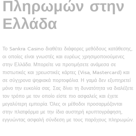
Πληρωμών στην
Ελλάδα
Το Sankra Casino διαθέτει διάφορες μεθόδους κατάθεσης,
οι οποίες είναι γνωστές και ευρέως χρησιμοποιούμενες
στην Ελλάδα. Μπορείτε να προτιμήσετε ανάμεσα σε
πιστωτικές και χρεωστικές κάρτες (Visa, Mastercard) και
σε σύγχρονα ψηφιακά πορτοφόλια. Η γαμά δεν εξυπηρετεί
μόνο την ευκολία σας. Σας δίνει τη δυνατότητα να διαλέξετε
τον τρόπο με τον οποίο είστε πιο ασφαλείς και έχετε
μεγαλύτερη εμπειρία. Όλες οι μέθοδοι προσαρμόζονται
στην πλατφόρμα με την ίδια αυστηρή κρυπτογράφηση,
εγγυώντας ασφαλή σύνδεση με τους παρόχους πληρωμών.