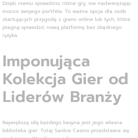
Dzięki niemu sprawdzisz różne gry, nie nadwerężając
mocno swojego portfela. To ważna opcja dla osób
startujących przygodę z grami online lub tych, które
pragną sprawdzić nową platformę bez zbędnego
ryzyka.
Imponująca
Kolekcja Gier od
Liderów Branży
Największą siłą każdego kasyna jest jego własna
biblioteka gier. Tutaj Sankra Casino przedstawia się