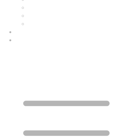
Amazon Marketing
Photography
Brand Logo
Blog
Contact Us
Menu
Lets start