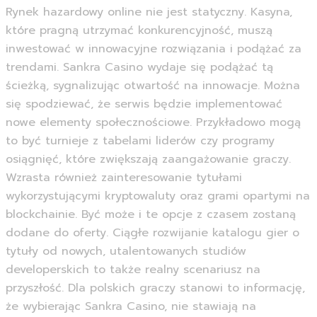
Rynek hazardowy online nie jest statyczny. Kasyna,
które pragną utrzymać konkurencyjność, muszą
inwestować w innowacyjne rozwiązania i podążać za
trendami. Sankra Casino wydaje się podążać tą
ścieżką, sygnalizując otwartość na innowacje. Można
się spodziewać, że serwis będzie implementować
nowe elementy społecznościowe. Przykładowo mogą
to być turnieje z tabelami liderów czy programy
osiągnięć, które zwiększają zaangażowanie graczy.
Wzrasta również zainteresowanie tytułami
wykorzystującymi kryptowaluty oraz grami opartymi na
blockchainie. Być może i te opcje z czasem zostaną
dodane do oferty. Ciągłe rozwijanie katalogu gier o
tytuły od nowych, utalentowanych studiów
developerskich to także realny scenariusz na
przyszłość. Dla polskich graczy stanowi to informację,
że wybierając Sankra Casino, nie stawiają na