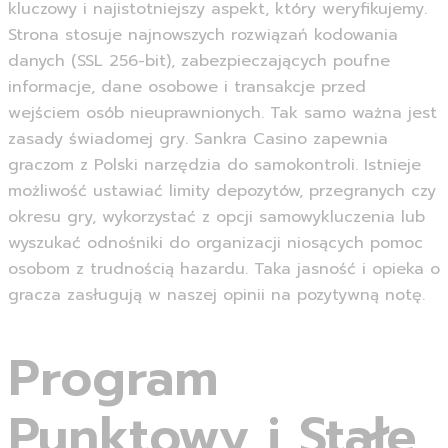
kluczowy i najistotniejszy aspekt, który weryfikujemy.
Strona stosuje najnowszych rozwiązań kodowania
danych (SSL 256-bit), zabezpieczających poufne
informacje, dane osobowe i transakcje przed
wejściem osób nieuprawnionych. Tak samo ważna jest
zasady świadomej gry. Sankra Casino zapewnia
graczom z Polski narzędzia do samokontroli. Istnieje
możliwość ustawiać limity depozytów, przegranych czy
okresu gry, wykorzystać z opcji samowykluczenia lub
wyszukać odnośniki do organizacji niosących pomoc
osobom z trudnością hazardu. Taka jasność i opieka o
gracza zasługują w naszej opinii na pozytywną notę.
Program
Punktowy i Stałe