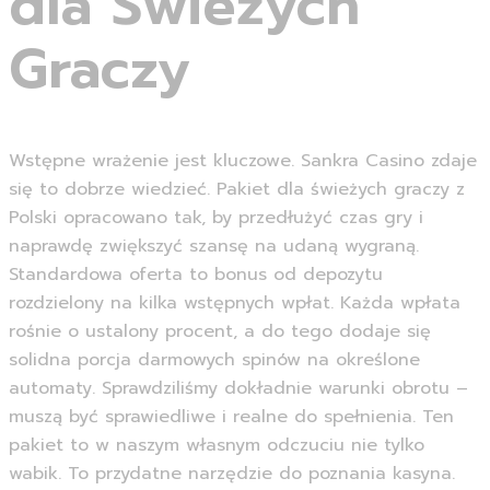
dla Świeżych
Graczy
Wstępne wrażenie jest kluczowe. Sankra Casino zdaje
się to dobrze wiedzieć. Pakiet dla świeżych graczy z
Polski opracowano tak, by przedłużyć czas gry i
naprawdę zwiększyć szansę na udaną wygraną.
Standardowa oferta to bonus od depozytu
rozdzielony na kilka wstępnych wpłat. Każda wpłata
rośnie o ustalony procent, a do tego dodaje się
solidna porcja darmowych spinów na określone
automaty. Sprawdziliśmy dokładnie warunki obrotu –
muszą być sprawiedliwe i realne do spełnienia. Ten
pakiet to w naszym własnym odczuciu nie tylko
wabik. To przydatne narzędzie do poznania kasyna.