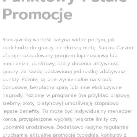
Promocje
Rzeczywistą wartość kasyna widać po tym, jak
podchodzi do graczy na dłuższą metę. Sankra Casino
oferuje rozbudowany program lojalnościowy lub
mechanizm punktowy, który docenia aktywność
graczy. Za każdą postawioną jednostkę zdobywasz
punkty. Później są one wymienialne na środki
bonusowe, bezpłatne spiny lub inne ekskluzywne
nagrody. Poziomy w programie (na przykład brązowy,
srebrny, złoty, platynowy) umożliwiają stopniowo
lepsze benefity. To może być indywidualny menedżer
konta, przyspieszone wypłaty, większe limity czy
upominki urodzinowe. Dodatkowo kasyno regularnie
uruchamia aktualne promocje tygodnia, konkursy z