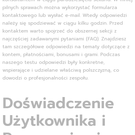
pilnych sprawach można wykorzystać formularza
kontaktowego lub wysłać e-mail. Wtedy odpowiedzi
należy się spodziewać w ciągu kilku godzin. Przed
kontaktem warto spojrzeć do obszernej sekcji z
najczęściej zadawanymi pytaniami (FAQ). Znajdziesz
tam szczegółowe odpowiedzi na tematy dotyczące z
kontem, płatnościami, bonusami i grami. Podczas
naszego testu odpowiedzi były konkretne,
wspierające i udzielane właściwą polszczyzną, co
dowodzi o profesjonalności zespołu.
Doświadczenie
Użytkownika i