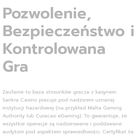
Pozwolenie,
Bezpieczeństwo i
Kontrolowana
Gra
Zaufanie to baza stosunków gracza z kasynem.
Sankra Casino pracuje pod nadzorem uznanej
instytucji hazardowej (na przykład Malta Gaming
Authority lub Curacao eGaming). To gwarantuje, że
wszystkie operacje są nadzorowane i poddawane
audytom pod aspektem sprawiedliwości. Certyfikat to