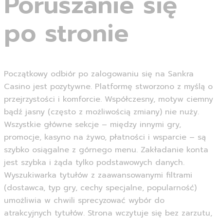
Poruszanie się
po stronie
Początkowy odbiór po zalogowaniu się na Sankra
Casino jest pozytywne. Platformę stworzono z myślą o
przejrzystości i komforcie. Współczesny, motyw ciemny
bądź jasny (często z możliwością zmiany) nie nuży.
Wszystkie główne sekcje – między innymi gry,
promocje, kasyno na żywo, płatności i wsparcie – są
szybko osiągalne z górnego menu. Zakładanie konta
jest szybka i żąda tylko podstawowych danych.
Wyszukiwarka tytułów z zaawansowanymi filtrami
(dostawca, typ gry, cechy specjalne, popularność)
umożliwia w chwili sprecyzować wybór do
atrakcyjnych tytułów. Strona wczytuje się bez zarzutu,