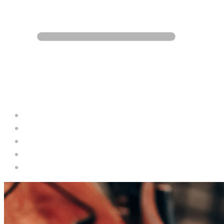
Blog
Career
Contact
Services
Projects