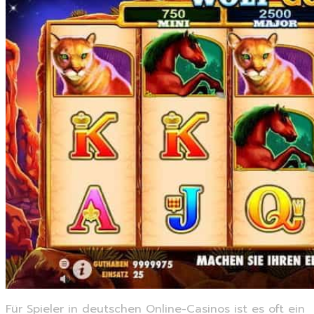
Für Spieler in deutschen Online-Casinos ist es oft ein