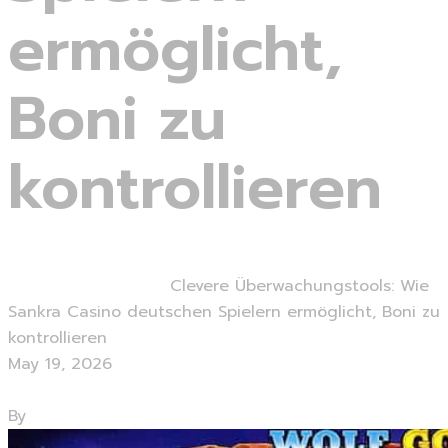
ermöglicht,
Boni zu
kontrollieren
Home
Uncategorized
Clevere Überwachungstools: Wie
Sankra Casino deutschen Spielern ermöglicht, Boni zu
kontrollieren
May 19, 2026
0 Comments
By
admin