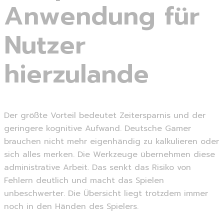
Anwendung für
Nutzer
hierzulande
Der größte Vorteil bedeutet Zeitersparnis und der
geringere kognitive Aufwand. Deutsche Gamer
brauchen nicht mehr eigenhändig zu kalkulieren oder
sich alles merken. Die Werkzeuge übernehmen diese
administrative Arbeit. Das senkt das Risiko von
Fehlern deutlich und macht das Spielen
unbeschwerter. Die Übersicht liegt trotzdem immer
noch in den Händen des Spielers.