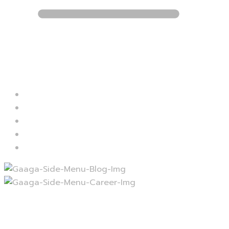
Blog
Career
Contact
Services
Projects