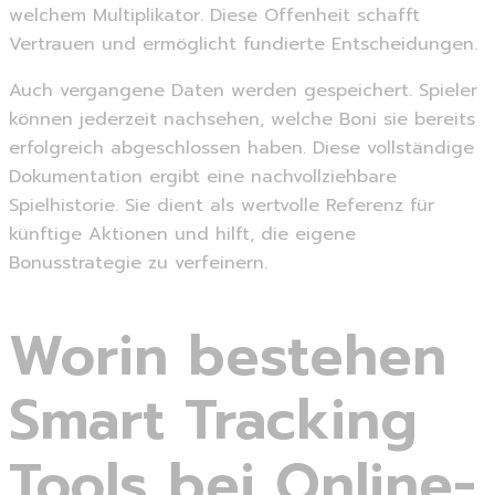
welchem Multiplikator. Diese Offenheit schafft
Vertrauen und ermöglicht fundierte Entscheidungen.
Auch vergangene Daten werden gespeichert. Spieler
können jederzeit nachsehen, welche Boni sie bereits
erfolgreich abgeschlossen haben. Diese vollständige
Dokumentation ergibt eine nachvollziehbare
Spielhistorie. Sie dient als wertvolle Referenz für
künftige Aktionen und hilft, die eigene
Bonusstrategie zu verfeinern.
Worin bestehen
Smart Tracking
Tools bei Online-