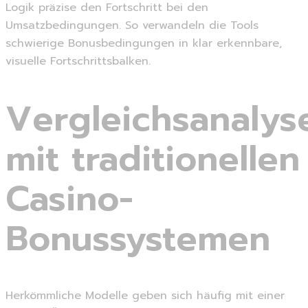
Logik präzise den Fortschritt bei den
Umsatzbedingungen. So verwandeln die Tools
schwierige Bonusbedingungen in klar erkennbare,
visuelle Fortschrittsbalken.
Vergleichsanalys
mit traditionellen
Casino-
Bonussystemen
Herkömmliche Modelle geben sich häufig mit einer