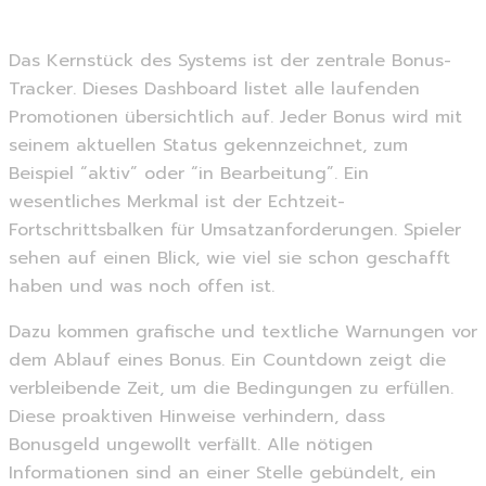
Das Kernstück des Systems ist der zentrale Bonus-
Tracker. Dieses Dashboard listet alle laufenden
Promotionen übersichtlich auf. Jeder Bonus wird mit
seinem aktuellen Status gekennzeichnet, zum
Beispiel “aktiv” oder “in Bearbeitung”. Ein
wesentliches Merkmal ist der Echtzeit-
Fortschrittsbalken für Umsatzanforderungen. Spieler
sehen auf einen Blick, wie viel sie schon geschafft
haben und was noch offen ist.
Dazu kommen grafische und textliche Warnungen vor
dem Ablauf eines Bonus. Ein Countdown zeigt die
verbleibende Zeit, um die Bedingungen zu erfüllen.
Diese proaktiven Hinweise verhindern, dass
Bonusgeld ungewollt verfällt. Alle nötigen
Informationen sind an einer Stelle gebündelt, ein