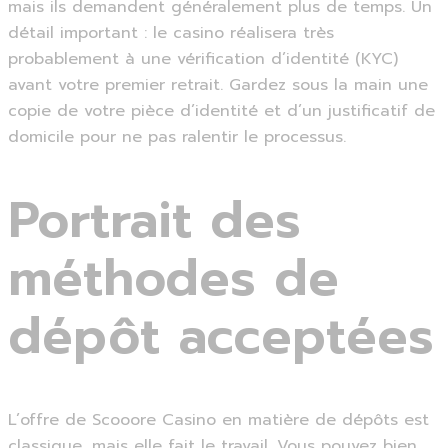
mais ils demandent généralement plus de temps. Un
détail important : le casino réalisera très
probablement à une vérification d’identité (KYC)
avant votre premier retrait. Gardez sous la main une
copie de votre pièce d’identité et d’un justificatif de
domicile pour ne pas ralentir le processus.
Portrait des
méthodes de
dépôt acceptées
L’offre de Scooore Casino en matière de dépôts est
classique, mais elle fait le travail. Vous pouvez bien