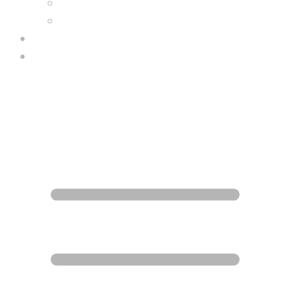
Photography
Brand Logo
Blog
Contact Us
Menu
Lets start