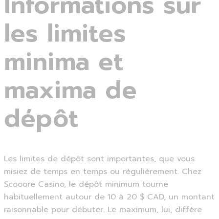
Informations sur
les limites
minima et
maxima de
dépôt
Les limites de dépôt sont importantes, que vous
misiez de temps en temps ou régulièrement. Chez
Scooore Casino, le dépôt minimum tourne
habituellement autour de 10 à 20 $ CAD, un montant
raisonnable pour débuter. Le maximum, lui, diffère