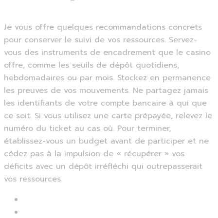
Je vous offre quelques recommandations concrets
pour conserver le suivi de vos ressources. Servez-
vous des instruments de encadrement que le casino
offre, comme les seuils de dépôt quotidiens,
hebdomadaires ou par mois. Stockez en permanence
les preuves de vos mouvements. Ne partagez jamais
les identifiants de votre compte bancaire à qui que
ce soit. Si vous utilisez une carte prépayée, relevez le
numéro du ticket au cas où. Pour terminer,
établissez-vous un budget avant de participer et ne
cédez pas à la impulsion de « récupérer » vos
déficits avec un dépôt irréfléchi qui outrepasserait
vos ressources.