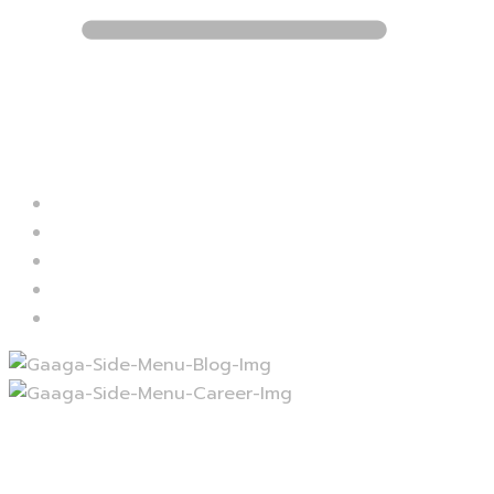
Blog
Career
Contact
Services
Projects