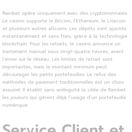
Rainbet opère uniquement avec des cryptomonnaies.
Le casino supporte le Bitcoin, l’Ethereum, le Litecoin
et plusieurs autres altcoins. Les dépôts sont ajoutés
instantanément et sans frais, grâce à la technologie
blockchain. Pour les retraits, le casino annonce un
traitement manuel sous vingt-quatre heures, avant
l’envoi sur le réseau. Les limites de retrait sont
importantes, mais le montant minimum peut
décourager les petits portefeuilles. Le refus des
méthodes de paiement traditionnelles est un choix
assumé. Il établit sans ambiguïté la cible de Rainbet :
les joueurs qui gèrent déjà l’usage d’un portefeuille
numérique.
Service Client et