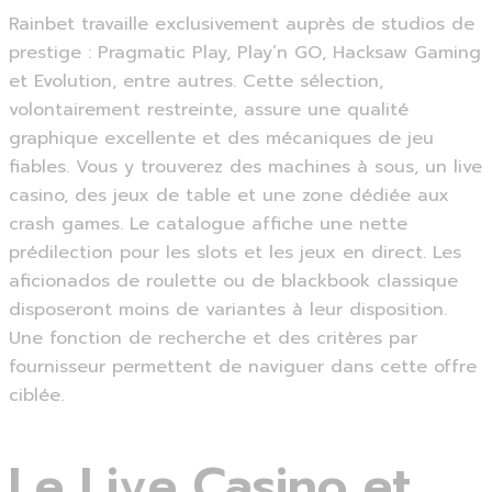
Rainbet travaille exclusivement auprès de studios de
prestige : Pragmatic Play, Play’n GO, Hacksaw Gaming
et Evolution, entre autres. Cette sélection,
volontairement restreinte, assure une qualité
graphique excellente et des mécaniques de jeu
fiables. Vous y trouverez des machines à sous, un live
casino, des jeux de table et une zone dédiée aux
crash games. Le catalogue affiche une nette
prédilection pour les slots et les jeux en direct. Les
aficionados de roulette ou de blackbook classique
disposeront moins de variantes à leur disposition.
Une fonction de recherche et des critères par
fournisseur permettent de naviguer dans cette offre
ciblée.
Le Live Casino et