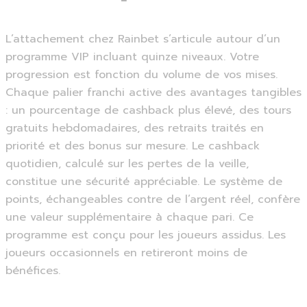
L’attachement chez Rainbet s’articule autour d’un
programme VIP incluant quinze niveaux. Votre
progression est fonction du volume de vos mises.
Chaque palier franchi active des avantages tangibles
: un pourcentage de cashback plus élevé, des tours
gratuits hebdomadaires, des retraits traités en
priorité et des bonus sur mesure. Le cashback
quotidien, calculé sur les pertes de la veille,
constitue une sécurité appréciable. Le système de
points, échangeables contre de l’argent réel, confère
une valeur supplémentaire à chaque pari. Ce
programme est conçu pour les joueurs assidus. Les
joueurs occasionnels en retireront moins de
bénéfices.