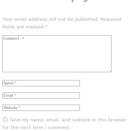
Your email address will not be published.
Required
fields are marked
*
Save my name, email, and website in this browser
for the next time I comment.