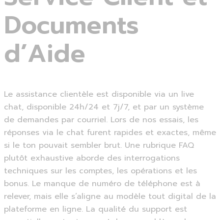
Documents
d’Aide
Le assistance clientèle est disponible via un live
chat, disponible 24h/24 et 7j/7, et par un système
de demandes par courriel. Lors de nos essais, les
réponses via le chat furent rapides et exactes, même
si le ton pouvait sembler brut. Une rubrique FAQ
plutôt exhaustive aborde des interrogations
techniques sur les comptes, les opérations et les
bonus. Le manque de numéro de téléphone est à
relever, mais elle s’aligne au modèle tout digital de la
plateforme en ligne. La qualité du support est