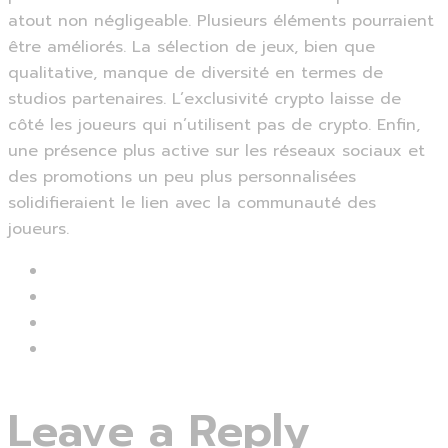
atout non négligeable. Plusieurs éléments pourraient
être améliorés. La sélection de jeux, bien que
qualitative, manque de diversité en termes de
studios partenaires. L’exclusivité crypto laisse de
côté les joueurs qui n’utilisent pas de crypto. Enfin,
une présence plus active sur les réseaux sociaux et
des promotions un peu plus personnalisées
solidifieraient le lien avec la communauté des
joueurs.
Leave a Reply