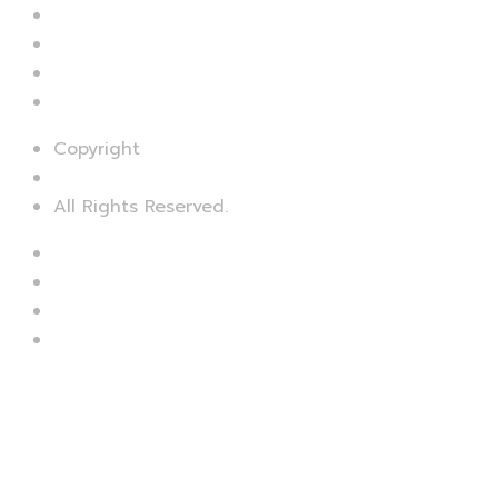
Web Design & Development
Mobile App Development
UI & UX Designing
Digital Marketing
Copyright
© SMART SEO
All Rights Reserved.