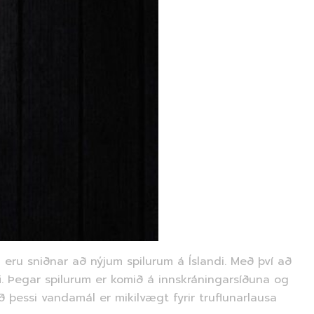
 eru sniðnar að nýjum spilurum á Íslandi. Með því að
fi. Þegar spilurum er komið á innskráningarsíðuna og
 þessi vandamál er mikilvægt fyrir truflunarlausa