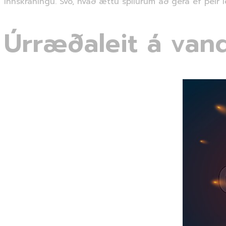
innskráningu. Svo, hvað ættu spilurum að gera ef þeir l
Úrræðaleit á van