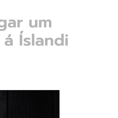
ngar um
 á Íslandi