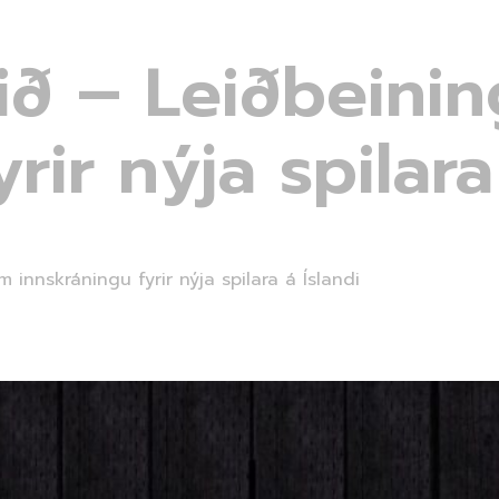
tið – Leiðbeini
rir nýja spilara
 innskráningu fyrir nýja spilara á Íslandi