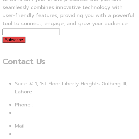
seamlessly combines innovative technology with
user-friendly features, providing you with a powerful
tool to connect, engage, and grow your audience.
Subscribe
Contact Us
Suite # 1, 1st Floor Liberty Heights Gulberg III,
Lahore
Phone :
+92 312 4729067
Mail :
support@smartseo.pk