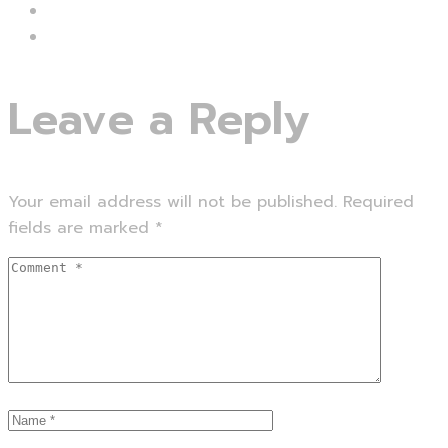
Leave a Reply
Your email address will not be published.
Required
fields are marked
*