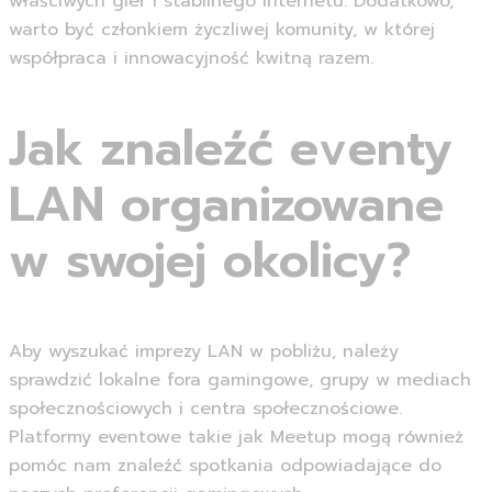
właściwych gier i stabilnego internetu. Dodatkowo,
warto być członkiem życzliwej komunity, w której
współpraca i innowacyjność kwitną razem.
Jak znaleźć eventy
LAN organizowane
w swojej okolicy?
Aby wyszukać imprezy LAN w pobliżu, należy
sprawdzić lokalne fora gamingowe, grupy w mediach
społecznościowych i centra społecznościowe.
Platformy eventowe takie jak Meetup mogą również
pomóc nam znaleźć spotkania odpowiadające do