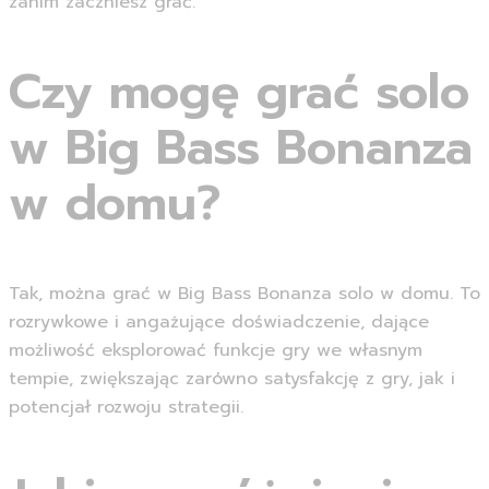
zanim zaczniesz grać.
Czy mogę grać solo
w Big Bass Bonanza
w domu?
Tak, można grać w Big Bass Bonanza solo w domu. To
rozrywkowe i angażujące doświadczenie, dające
możliwość eksplorować funkcje gry we własnym
tempie, zwiększając zarówno satysfakcję z gry, jak i
potencjał rozwoju strategii.