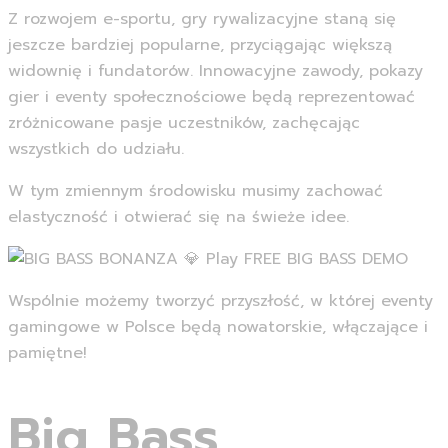
Z rozwojem e-sportu, gry rywalizacyjne staną się
jeszcze bardziej popularne, przyciągając większą
widownię i fundatorów. Innowacyjne zawody, pokazy
gier i eventy społecznościowe będą reprezentować
zróżnicowane pasje uczestników, zachęcając
wszystkich do udziału.
W tym zmiennym środowisku musimy zachować
elastyczność i otwierać się na świeże idee.
Wspólnie możemy tworzyć przyszłość, w której eventy
gamingowe w Polsce będą nowatorskie, włączające i
pamiętne!
Big Bass