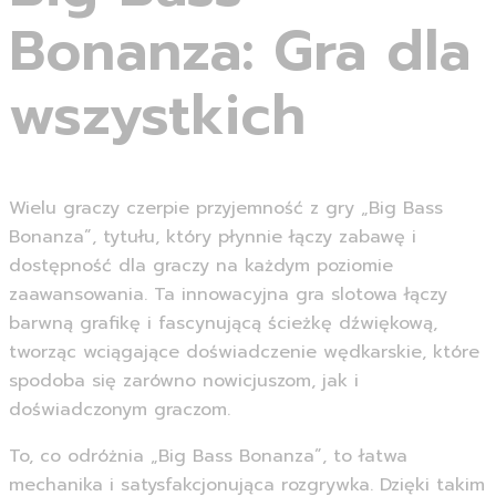
Bonanza: Gra dla
wszystkich
Wielu graczy czerpie przyjemność z gry „Big Bass
Bonanza”, tytułu, który płynnie łączy zabawę i
dostępność dla graczy na każdym poziomie
zaawansowania. Ta innowacyjna gra slotowa łączy
barwną grafikę i fascynującą ścieżkę dźwiękową,
tworząc wciągające doświadczenie wędkarskie, które
spodoba się zarówno nowicjuszom, jak i
doświadczonym graczom.
To, co odróżnia „Big Bass Bonanza”, to łatwa
mechanika i satysfakcjonująca rozgrywka. Dzięki takim