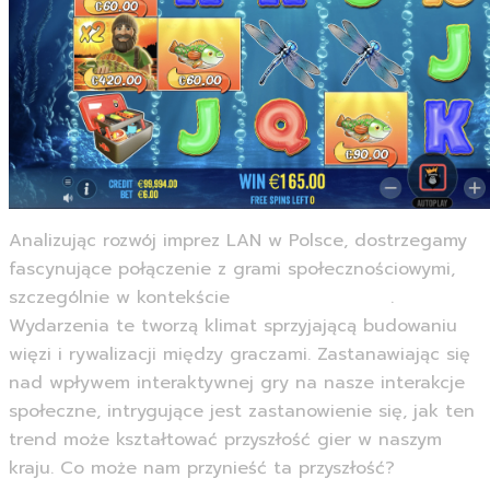
Analizując rozwój imprez LAN w Polsce, dostrzegamy
fascynujące połączenie z grami społecznościowymi,
szczególnie w kontekście
Big Bass Bonanza
.
Wydarzenia te tworzą klimat sprzyjającą budowaniu
więzi i rywalizacji między graczami. Zastanawiając się
nad wpływem interaktywnej gry na nasze interakcje
społeczne, intrygujące jest zastanowienie się, jak ten
trend może kształtować przyszłość gier w naszym
kraju. Co może nam przynieść ta przyszłość?