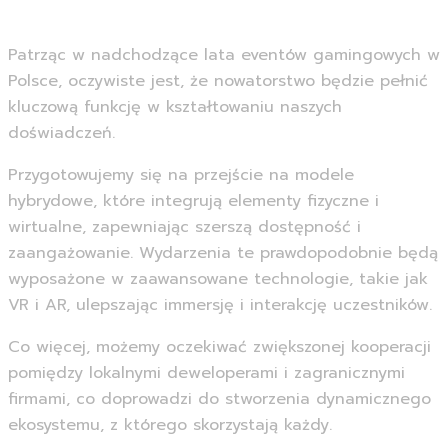
Patrząc w nadchodzące lata eventów gamingowych w
Polsce, oczywiste jest, że nowatorstwo będzie pełnić
kluczową funkcję w kształtowaniu naszych
doświadczeń.
Przygotowujemy się na przejście na modele
hybrydowe, które integrują elementy fizyczne i
wirtualne, zapewniając szerszą dostępność i
zaangażowanie. Wydarzenia te prawdopodobnie będą
wyposażone w zaawansowane technologie, takie jak
VR i AR, ulepszając immersję i interakcję uczestników.
Co więcej, możemy oczekiwać zwiększonej kooperacji
pomiędzy lokalnymi deweloperami i zagranicznymi
firmami, co doprowadzi do stworzenia dynamicznego
ekosystemu, z którego skorzystają każdy.