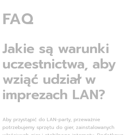
FAQ
Jakie są warunki
uczestnictwa, aby
wziąć udział w
imprezach LAN?
Aby przystąpić do LAN-party, przeważnie
potrzebujemy sprzętu do gier, zainstalowanych