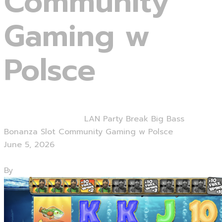
Community
Gaming w
Polsce
Home
Uncategorized
LAN Party Break Big Bass
Bonanza Slot Community Gaming w Polsce
June 5, 2026
0 Comments
By
admin