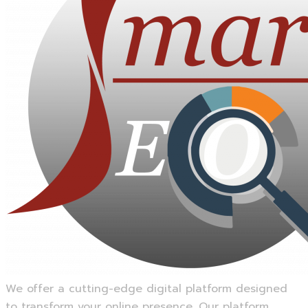
We offer a cutting-edge digital platform designed
to transform your online presence. Our platform