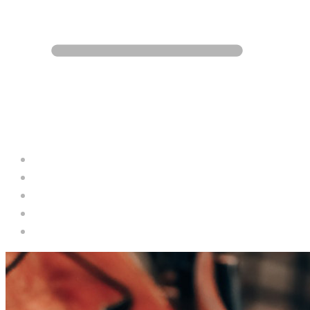
Blog
Career
Contact
Services
Projects