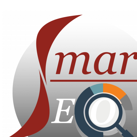
Skip to content