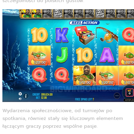
szczególności do polskich gustów.
Wydarzenia społecznościowe, od turniejów po
spotkania, również stały się kluczowym elementem
łączącym graczy poprzez wspólne pasje.