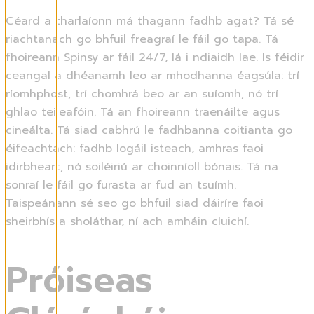
Céard a tharlaíonn má thagann fadhb agat? Tá sé
riachtanach go bhfuil freagraí le fáil go tapa. Tá
fhoireann Spinsy ar fáil 24/7, lá i ndiaidh lae. Is féidir
ceangal a dhéanamh leo ar mhodhanna éagsúla: trí
ríomhphost, trí chomhrá beo ar an suíomh, nó trí
ghlao teileafóin. Tá an fhoireann traenáilte agus
cineálta. Tá siad cabhrú le fadhbanna coitianta go
éifeachtach: fadhb logáil isteach, amhras faoi
idirbheart, nó soiléiriú ar choinníoll bónais. Tá na
sonraí le fáil go furasta ar fud an tsuímh.
Taispeánann sé seo go bhfuil siad dáiríre faoi
sheirbhís a sholáthar, ní ach amháin cluichí.
Próiseas