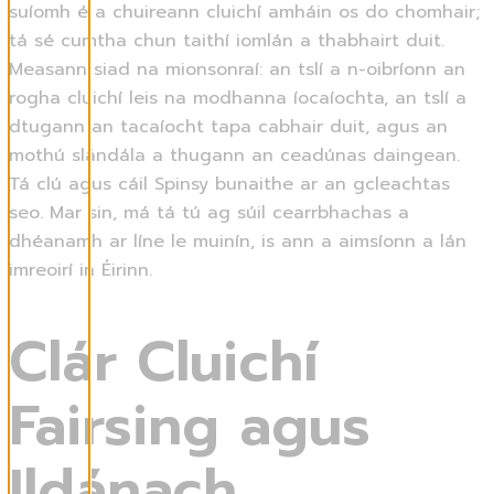
suíomh é a chuireann cluichí amháin os do chomhair;
tá sé cumtha chun taithí iomlán a thabhairt duit.
Measann siad na mionsonraí: an tslí a n-oibríonn an
rogha cluichí leis na modhanna íocaíochta, an tslí a
dtugann an tacaíocht tapa cabhair duit, agus an
mothú slándála a thugann an ceadúnas daingean.
Tá clú agus cáil Spinsy bunaithe ar an gcleachtas
seo. Mar sin, má tá tú ag súil cearrbhachas a
dhéanamh ar líne le muinín, is ann a aimsíonn a lán
imreoirí in Éirinn.
Clár Cluichí
Fairsing agus
Ildánach