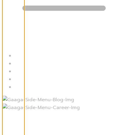
Blog
Career
Contact
Services
Projects