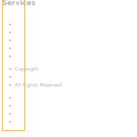
Services
Branding & Identity
Web Design & Development
Mobile App Development
UI & UX Designing
Digital Marketing
Copyright
© SMART SEO
All Rights Reserved.