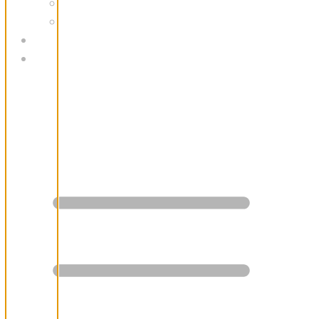
Photography
Brand Logo
Blog
Contact Us
Menu
Lets start