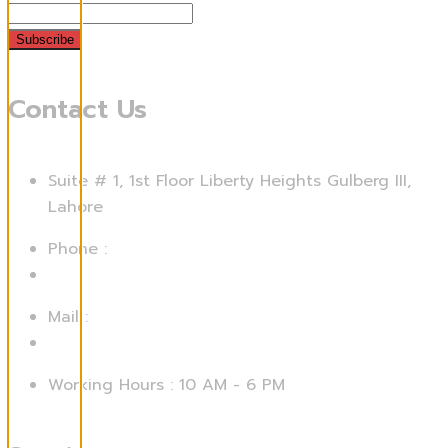
Subscribe
Contact Us
Suite # 1, 1st Floor Liberty Heights Gulberg III,
Lahore
Phone :
+92 312 4729067
Mail :
support@smartseo.pk
Working Hours : 10 AM - 6 PM