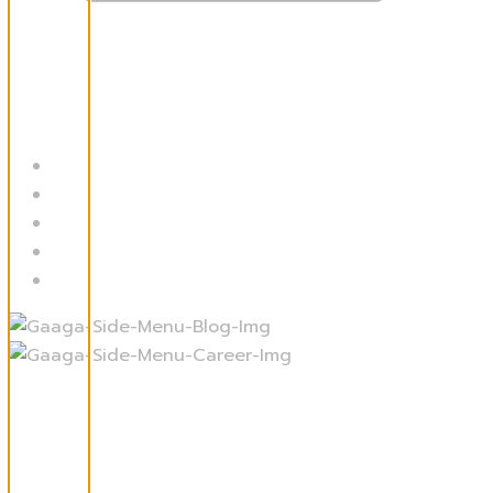
Blog
Career
Contact
Services
Projects