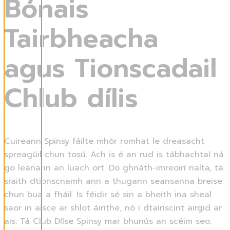
Bónais
Tairbheacha
agus Tionscadail
Chlub dílis
Cuireann Spinsy fáilte mhór romhat le dreasacht
spreagúil chun tosú. Ach is é an rud is tábhachtaí ná
go leanann an luach ort. Do ghnáth-imreoirí rialta, tá
sraith dtionscnamh ann a thugann seansanna breise
chun bua a fháil. Is féidir sé sin a bheith ina sheal
saor in aisce ar shlot áirithe, nó i dtairiscint airgid ar
ais. Tá Club Dílse Spinsy mar bhunús an scéim seo.