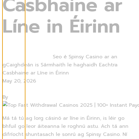
Casbhaine ar
Líne in Éirinn
Home
Uncategorized
Seo é Spinsy Casino ar an
gCaighdeán is Sármhaith le haghaidh Eachtra
Casbhaine ar Líne in Éirinn
May 20, 2026
0 Comments
By
admin
Má tá tú ag lorg cásinó ar líne in Éirinn, is léir go
bhfuil go leor áiteanna le roghnú astu. Ach tá ann
difríocht shuntasach le sonrú ag Spinsy Casino. Ní