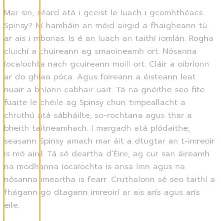
Mar sin, séard atá i gceist le luach i gcomhthéacs
Spinsy? Ní hamháin an méid airgid a fhaigheann tú
ar ais i mbonas. Is é an luach an taithí iomlán. Rogha
cluichí a chuireann ag smaoineamh ort. Nósanna
íocaíochta nach gcuireann moill ort. Cláir a oibríonn
ar do ghlao póca. Agus foireann a éisteann leat
nuair a bhíonn cabhair uait. Tá na gnéithe seo fite
fuaite le chéile ag Spinsy chun timpeallacht a
chruthú atá sábháilte, so-rochtana agus thar a
bheith taitneamhach. I margadh atá plódaithe,
seasann Spinsy amach mar áit a dtugtar an t-imreoir
is mó aird. Tá sé deartha d’Éire, ag cur san áireamh
na modhanna íocaíochta is ansa linn agus na
nósanna imeartha is fearr. Cruthaíonn sé seo taithí a
fhágann go dtagann imreoirí ar ais arís agus arís
eile.