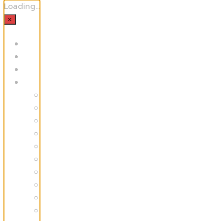
Loading...
Skip to content
×
Home
About Us
Our Services
Website Development
Application Development
SEO Optimization
Social Media Marketing
Graphic Designing
Content Marketing
Amazon Marketing