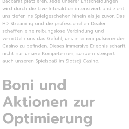
Baccarat platzieren. Jede unserer Entscheidungen
wird durch die Live-Interaktion intensiviert und zieht
uns tiefer ins Spielgeschehen hinein als je zuvor. Das
HD Streaming und die professionellen Dealer
schaffen eine reibungslose Verbindung und
vermitteln uns das Gefühl, uns in einem pulsierenden
Casino zu befinden. Dieses immersive Erlebnis schärft
nicht nur unsere Kompetenzen, sondern steigert
auch unseren Spielspaß im Slotsdj Casino.
Boni und
Aktionen zur
Optimierung