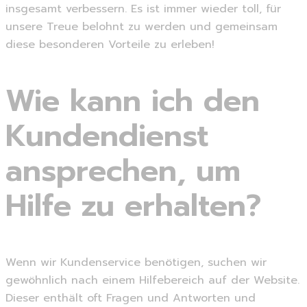
insgesamt verbessern. Es ist immer wieder toll, für
unsere Treue belohnt zu werden und gemeinsam
diese besonderen Vorteile zu erleben!
Wie kann ich den
Kundendienst
ansprechen, um
Hilfe zu erhalten?
Wenn wir Kundenservice benötigen, suchen wir
gewöhnlich nach einem Hilfebereich auf der Website.
Dieser enthält oft Fragen und Antworten und