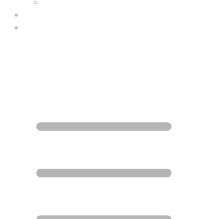
Brand Logo
Blog
Contact Us
Menu
Lets start