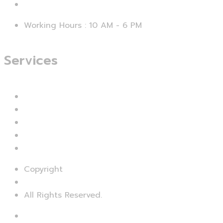
support@smartseo.pk
Working Hours : 10 AM - 6 PM
Services
Branding & Identity
Web Design & Development
Mobile App Development
UI & UX Designing
Digital Marketing
Copyright
© SMART SEO
All Rights Reserved.