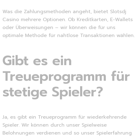
Was die Zahlungsmethoden angeht, bietet Slotsdj
Casino mehrere Optionen. Ob Kreditkarten, E-Wallets
oder Überweisungen – wir können die für uns
optimale Methode für nahtlose Transaktionen wählen.
Gibt es ein
Treueprogramm für
stetige Spieler?
Ja, es gibt ein Treueprogramm für wiederkehrende
Spieler. Wir können durch unser Spielweise
Belohnungen verdienen und so unser Spielerfahrung