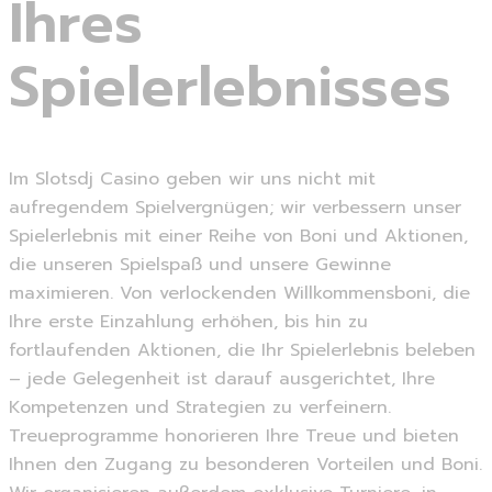
Ihres
Spielerlebnisses
Im Slotsdj Casino geben wir uns nicht mit
aufregendem Spielvergnügen; wir verbessern unser
Spielerlebnis mit einer Reihe von Boni und Aktionen,
die unseren Spielspaß und unsere Gewinne
maximieren. Von verlockenden Willkommensboni, die
Ihre erste Einzahlung erhöhen, bis hin zu
fortlaufenden Aktionen, die Ihr Spielerlebnis beleben
– jede Gelegenheit ist darauf ausgerichtet, Ihre
Kompetenzen und Strategien zu verfeinern.
Treueprogramme honorieren Ihre Treue und bieten
Ihnen den Zugang zu besonderen Vorteilen und Boni.