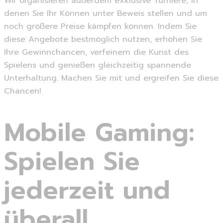
Wir organisieren außerdem exklusive Turniere, in
denen Sie Ihr Können unter Beweis stellen und um
noch größere Preise kämpfen können. Indem Sie
diese Angebote bestmöglich nutzen, erhöhen Sie
Ihre Gewinnchancen, verfeinern die Kunst des
Spielens und genießen gleichzeitig spannende
Unterhaltung. Machen Sie mit und ergreifen Sie diese
Chancen!
Mobile Gaming:
Spielen Sie
jederzeit und
überall