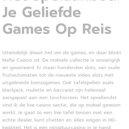
Je Geliefde
Games Op Reis
Uiteindelijk draait het om de games, en daar blinkt
Mafia Casino uit. De mobiele collectie is omvangrijk
en gevarieerd. Er staan honderden slots, van oude
fruitautomaten tot de nieuwste video slots met
uitgebreide bonusgames. Ook tafelspellen zoals
blackjack, roulette en baccarat zijn helemaal
aangepast aan een touchscreen. Het opvallendst
vind ik de live casino sectie, die op mobiel gewoon
werkt. Je gaat zo een live tafel binnen met een
echte dealer, kunt chatten en alles volgen in HD-
kwaliteit. Het is een miniatuurcasino in je hand,