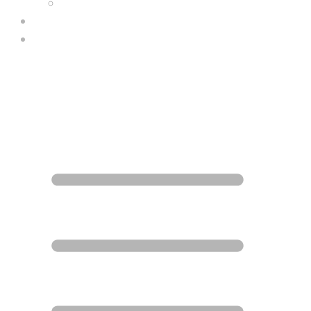
Brand Logo
Blog
Contact Us
Menu
Lets start