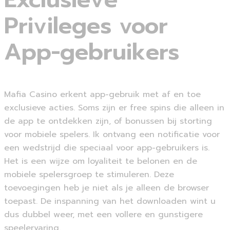
Privileges voor
App-gebruikers
Mafia Casino erkent app-gebruik met af en toe
exclusieve acties. Soms zijn er free spins die alleen in
de app te ontdekken zijn, of bonussen bij storting
voor mobiele spelers. Ik ontvang een notificatie voor
een wedstrijd die speciaal voor app-gebruikers is.
Het is een wijze om loyaliteit te belonen en de
mobiele spelersgroep te stimuleren. Deze
toevoegingen heb je niet als je alleen de browser
toepast. De inspanning van het downloaden wint u
dus dubbel weer, met een vollere en gunstigere
speelervaring.