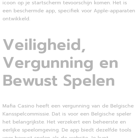
icoon op je startscherm tevoorschijn komen. Het is
een beschermde app, specifiek voor Apple-apparaten
ontwikkeld.
Veiligheid,
Vergunning en
Bewust Spelen
Mafia Casino heeft een vergunning van de Belgische
Kansspelcommissie. Dat is voor een Belgische speler
het belangrijkste. Het verzekert een beheerste en
eerlijke speelomgeving. De app biedt dezelfde tools