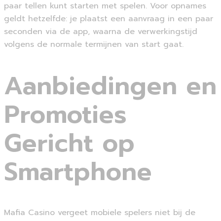
paar tellen kunt starten met spelen. Voor opnames
geldt hetzelfde: je plaatst een aanvraag in een paar
seconden via de app, waarna de verwerkingstijd
volgens de normale termijnen van start gaat.
Aanbiedingen en
Promoties
Gericht op
Smartphone
Mafia Casino vergeet mobiele spelers niet bij de