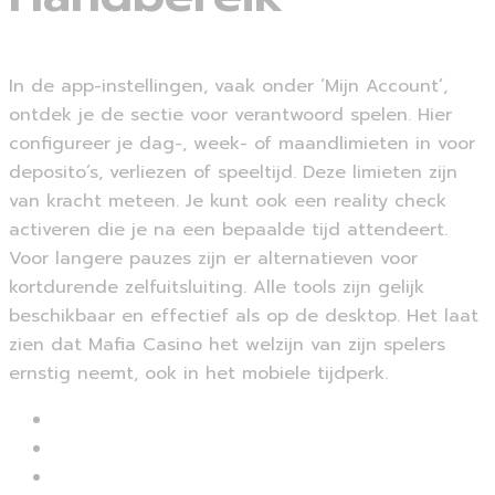
In de app-instellingen, vaak onder ‘Mijn Account’,
ontdek je de sectie voor verantwoord spelen. Hier
configureer je dag-, week- of maandlimieten in voor
deposito’s, verliezen of speeltijd. Deze limieten zijn
van kracht meteen. Je kunt ook een reality check
activeren die je na een bepaalde tijd attendeert.
Voor langere pauzes zijn er alternatieven voor
kortdurende zelfuitsluiting. Alle tools zijn gelijk
beschikbaar en effectief als op de desktop. Het laat
zien dat Mafia Casino het welzijn van zijn spelers
ernstig neemt, ook in het mobiele tijdperk.