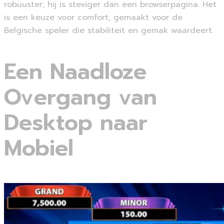
robuuster; hij is steviger dan een browserpagina. Het
is een keuze voor comfort, gemaakt voor de
Belgische speler die stabiliteit en gemak waardeert.
Een Naadloze
Overgang van
Desktop naar
Mobiel