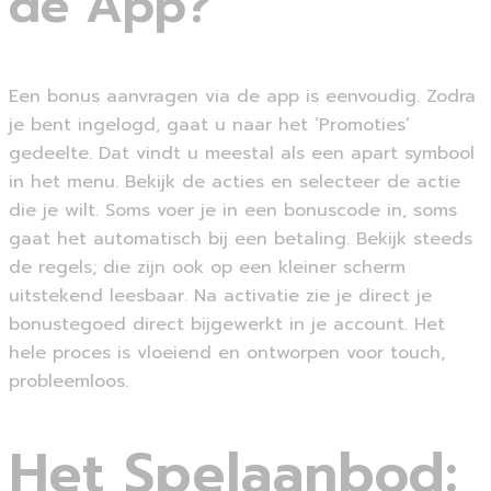
de App?
Een bonus aanvragen via de app is eenvoudig. Zodra
je bent ingelogd, gaat u naar het ‘Promoties’
gedeelte. Dat vindt u meestal als een apart symbool
in het menu. Bekijk de acties en selecteer de actie
die je wilt. Soms voer je in een bonuscode in, soms
gaat het automatisch bij een betaling. Bekijk steeds
de regels; die zijn ook op een kleiner scherm
uitstekend leesbaar. Na activatie zie je direct je
bonustegoed direct bijgewerkt in je account. Het
hele proces is vloeiend en ontworpen voor touch,
probleemloos.
Het Spelaanbod: