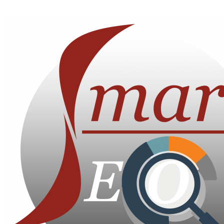
Skip to content