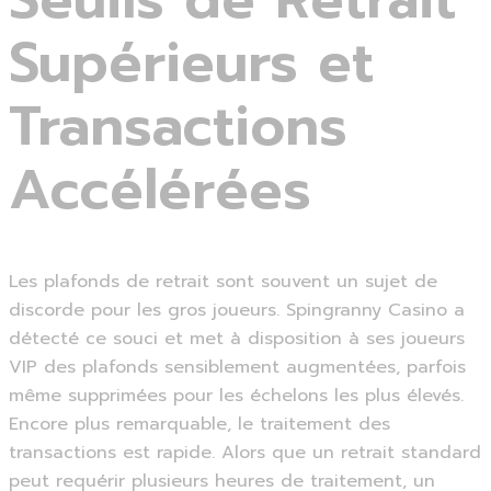
Supérieurs et
Transactions
Accélérées
Les plafonds de retrait sont souvent un sujet de
discorde pour les gros joueurs. Spingranny Casino a
détecté ce souci et met à disposition à ses joueurs
VIP des plafonds sensiblement augmentées, parfois
même supprimées pour les échelons les plus élevés.
Encore plus remarquable, le traitement des
transactions est rapide. Alors que un retrait standard
peut requérir plusieurs heures de traitement, un