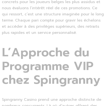
concrets pour les joueurs belges les plus assidus et
nous évaluons l’intérêt réel de ces promotions. Ce
qui ressort, c’est une structure imaginée pour le long
terme. Chaque pari compte pour gravir les échelons
et accéder à des privilèges supérieurs, des retraits
plus rapides et un service personnalisé.
L’Approche du
Programme VIP
chez Spingranny
Spingranny Casino prend une approche distincte de
nombreux concurrents. Là où d’autres offrent des