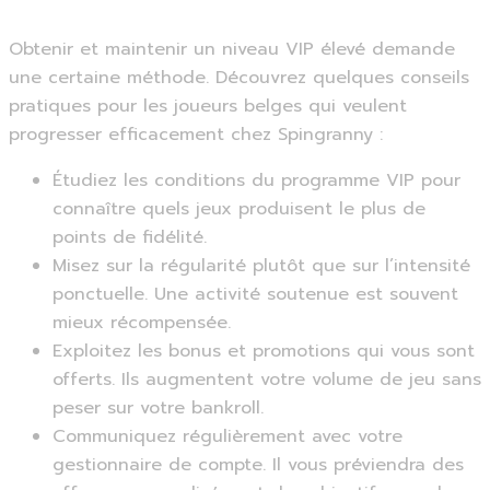
Obtenir et maintenir un niveau VIP élevé demande
une certaine méthode. Découvrez quelques conseils
pratiques pour les joueurs belges qui veulent
progresser efficacement chez Spingranny :
Étudiez les conditions du programme VIP pour
connaître quels jeux produisent le plus de
points de fidélité.
Misez sur la régularité plutôt que sur l’intensité
ponctuelle. Une activité soutenue est souvent
mieux récompensée.
Exploitez les bonus et promotions qui vous sont
offerts. Ils augmentent votre volume de jeu sans
peser sur votre bankroll.
Communiquez régulièrement avec votre
gestionnaire de compte. Il vous préviendra des