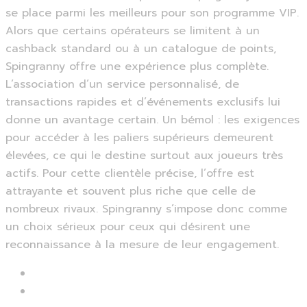
se place parmi les meilleurs pour son programme VIP.
Alors que certains opérateurs se limitent à un
cashback standard ou à un catalogue de points,
Spingranny offre une expérience plus complète.
L’association d’un service personnalisé, de
transactions rapides et d’événements exclusifs lui
donne un avantage certain. Un bémol : les exigences
pour accéder à les paliers supérieurs demeurent
élevées, ce qui le destine surtout aux joueurs très
actifs. Pour cette clientèle précise, l’offre est
attrayante et souvent plus riche que celle de
nombreux rivaux. Spingranny s’impose donc comme
un choix sérieux pour ceux qui désirent une
reconnaissance à la mesure de leur engagement.