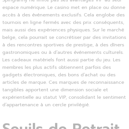
espace numérique. Le casino met en place ou donne
accès à des événements exclusifs. Cela englobe des
tournois en ligne fermés avec des prix conséquents,
mais aussi des expériences physiques. Sur le marché
belge, cela pourrait se concrétiser par des invitations
à des rencontres sportives de prestige, à des dîners
gastronomiques ou à d’autres événements culturels.
Les cadeaux matériels font aussi partie du jeu. Les
membres les plus actifs obtiennent parfois des
gadgets électroniques, des bons d’achat ou des
articles de marque. Ces marques de reconnaissance
tangibles apportent une dimension sociale et
expérientielle au statut VIP, consolidant le sentiment
d’appartenance à un cercle privilégié.
Seuils de Retrait