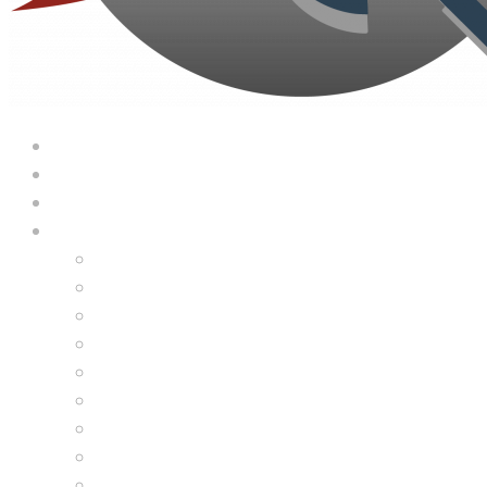
Home
About Us
Our Services
Website Development
Application Development
SEO Optimization
Social Media Marketing
Graphic Designing
Content Marketing