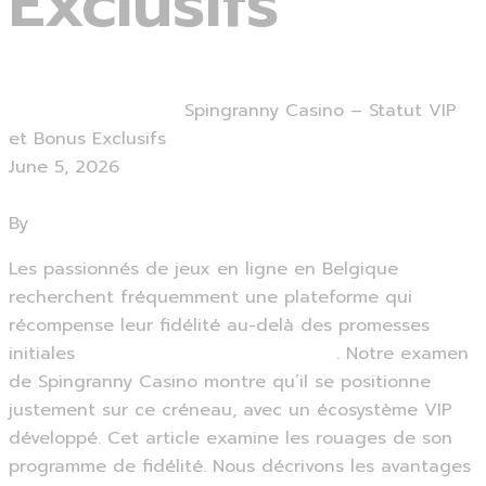
Exclusifs
Home
Uncategorized
Spingranny Casino – Statut VIP
et Bonus Exclusifs
June 5, 2026
0 Comments
By
admin
Les passionnés de jeux en ligne en Belgique
recherchent fréquemment une plateforme qui
récompense leur fidélité au-delà des promesses
initiales
https://spingranni.com/fr-be/
. Notre examen
de Spingranny Casino montre qu’il se positionne
justement sur ce créneau, avec un écosystème VIP
développé. Cet article examine les rouages de son
programme de fidélité. Nous décrivons les avantages