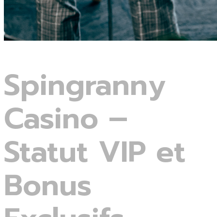
Spingranny
Casino –
Statut VIP et
Bonus