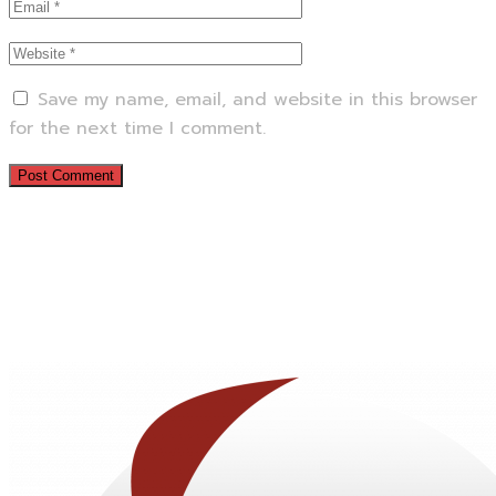
Save my name, email, and website in this browser
for the next time I comment.
Previous Service
Next Service