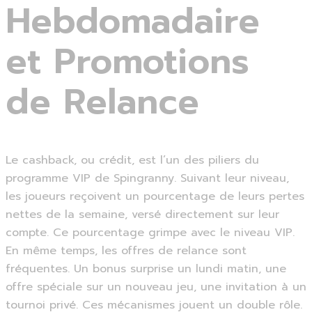
Hebdomadaire
et Promotions
de Relance
Le cashback, ou crédit, est l’un des piliers du
programme VIP de Spingranny. Suivant leur niveau,
les joueurs reçoivent un pourcentage de leurs pertes
nettes de la semaine, versé directement sur leur
compte. Ce pourcentage grimpe avec le niveau VIP.
En même temps, les offres de relance sont
fréquentes. Un bonus surprise un lundi matin, une
offre spéciale sur un nouveau jeu, une invitation à un
tournoi privé. Ces mécanismes jouent un double rôle.