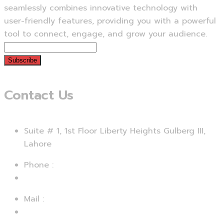
seamlessly combines innovative technology with
user-friendly features, providing you with a powerful
tool to connect, engage, and grow your audience.
Subscribe
Contact Us
Suite # 1, 1st Floor Liberty Heights Gulberg III,
Lahore
Phone :
+92 312 4729067
Mail :
support@smartseo.pk