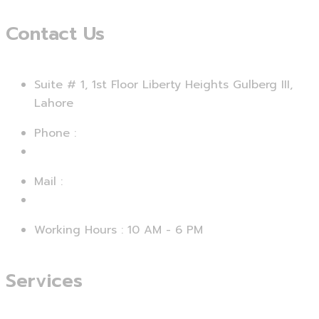
Contact Us
Suite # 1, 1st Floor Liberty Heights Gulberg III,
Lahore
Phone :
+92 312 4729067
Mail :
support@smartseo.pk
Working Hours : 10 AM - 6 PM
Services