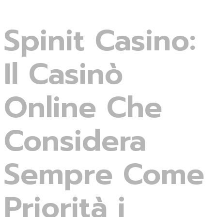
Spinit Casino:
Il Casinò
Online Che
Considera
Sempre Come
Priorità i