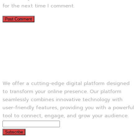
for the next time I comment.
Previous Service
Next Service
We offer a cutting-edge digital platform designed
to transform your online presence. Our platform
seamlessly combines innovative technology with
user-friendly features, providing you with a powerful
tool to connect, engage, and grow your audience.
Subscribe