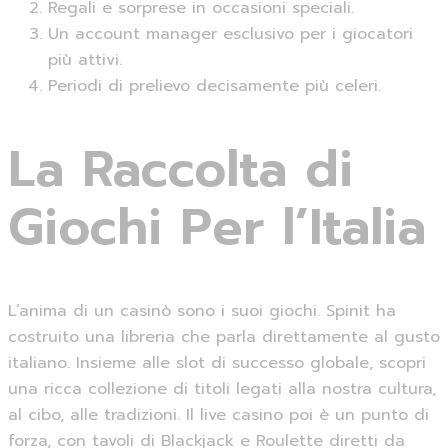
Regali e sorprese in occasioni speciali.
Un account manager esclusivo per i giocatori
più attivi.
Periodi di prelievo decisamente più celeri.
La Raccolta di
Giochi Per l’Italia
L’anima di un casinò sono i suoi giochi. Spinit ha
costruito una libreria che parla direttamente al gusto
italiano. Insieme alle slot di successo globale, scopri
una ricca collezione di titoli legati alla nostra cultura,
al cibo, alle tradizioni. Il live casino poi è un punto di
forza, con tavoli di Blackjack e Roulette diretti da