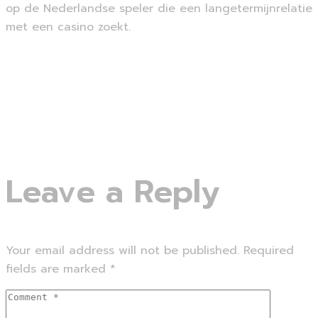
op de Nederlandse speler die een langetermijnrelatie
met een casino zoekt.
Leave a Reply
Your email address will not be published.
Required
fields are marked
*