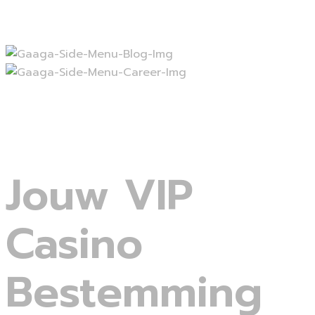
Services
Projects
Jouw VIP
Casino
Bestemming