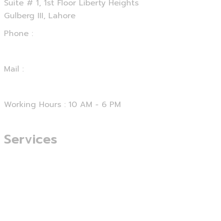
Suite # 1, 1st Floor Liberty Heights
Gulberg III, Lahore
Phone :
+92 312 4729067
Mail :
support@smartseo.pk
Working Hours : 10 AM - 6 PM
Services
Branding & Identity
Web Design & Development
Mobile App Development