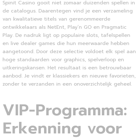
Spinit Casino gooit niet zomaar duizenden spellen in
de catalogus. Daarentegen vind je een verzameling
van kwalitatieve titels van gerenommeerde
ontwikkelaars als NetEnt, Play’n GO en Pragmatic
Play. De nadruk ligt op populaire slots, tafelspellen
en live dealer games die hun meerwaarde hebben
aangetoond. Door deze selectie voldoet elk spel aan
hoge standaarden voor graphics, spelverloop en
uitkeringskansen. Het resultaat is een betrouwbaar
aanbod. Je vindt er klassiekers en nieuwe favorieten,
zonder te verzanden in een onoverzichtelijk geheel.
VIP-Programma:
Erkenning voor