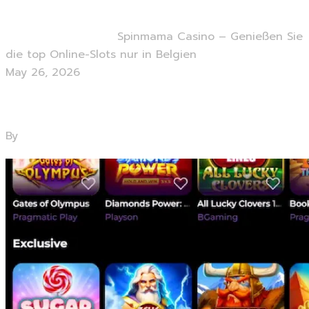
Home
Uncategorized
Spinmama Casino – Genießen Sie
die top Online-Slots nur in Belgien
May 26, 2026
0 Comments
By
admin