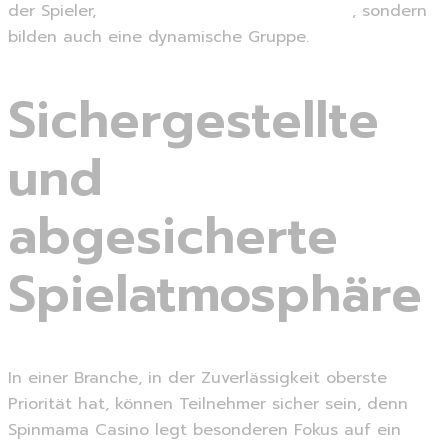
der Spieler,
Spinmama Casino Table Games
, sondern
bilden auch eine dynamische Gruppe.
Sichergestellte
und
abgesicherte
Spielatmosphäre
In einer Branche, in der Zuverlässigkeit oberste
Priorität hat, können Teilnehmer sicher sein, denn
Spinmama Casino legt besonderen Fokus auf ein