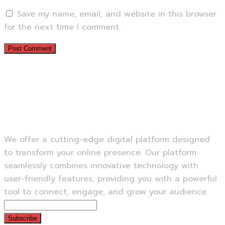
Save my name, email, and website in this browser
for the next time I comment.
Previous Service
Next Service
We offer a cutting-edge digital platform designed
to transform your online presence. Our platform
seamlessly combines innovative technology with
user-friendly features, providing you with a powerful
tool to connect, engage, and grow your audience.
Subscribe