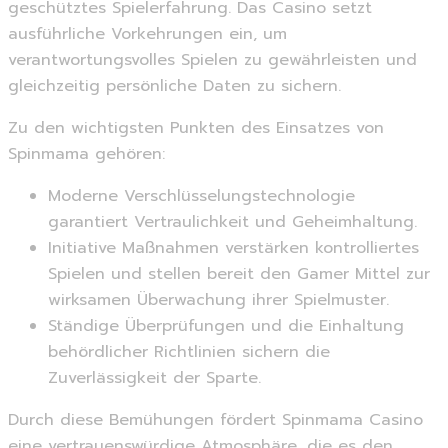
geschütztes Spielerfahrung. Das Casino setzt
ausführliche Vorkehrungen ein, um
verantwortungsvolles Spielen zu gewährleisten und
gleichzeitig persönliche Daten zu sichern.
Zu den wichtigsten Punkten des Einsatzes von
Spinmama gehören:
Moderne Verschlüsselungstechnologie
garantiert Vertraulichkeit und Geheimhaltung.
Initiative Maßnahmen verstärken kontrolliertes
Spielen und stellen bereit den Gamer Mittel zur
wirksamen Überwachung ihrer Spielmuster.
Ständige Überprüfungen und die Einhaltung
behördlicher Richtlinien sichern die
Zuverlässigkeit der Sparte.
Durch diese Bemühungen fördert Spinmama Casino
eine vertrauenswürdige Atmosphäre, die es den