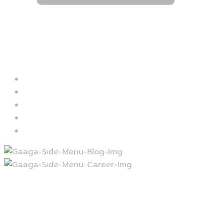
Blog
Career
Contact
Services
Projects