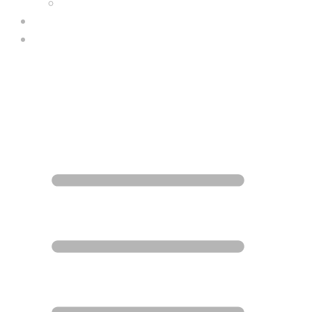
Brand Logo
Blog
Contact Us
Menu
Lets start