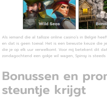
Als iemand die al talloze online casino’s in België hee
en dat is geen toeval. Het is een bewuste keuze die je
die je op elk uur verwelkomt. Voor mij betekent dit dat
zondagochtend een gokje wil wagen, Spinsy is steeds
Bonussen en prom
steuntje krijgt