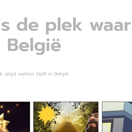
is de plek waar 
n België
 altijd wakker blijft in België