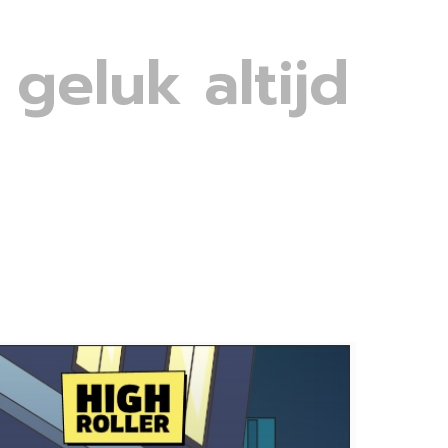
geluk altijd