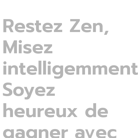
Restez Zen,
Misez
intelligemment
Soyez
heureux de
gagner avec