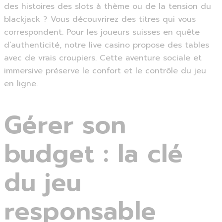
des histoires des slots à thème ou de la tension du
blackjack ? Vous découvrirez des titres qui vous
correspondent. Pour les joueurs suisses en quête
d’authenticité, notre live casino propose des tables
avec de vrais croupiers. Cette aventure sociale et
immersive préserve le confort et le contrôle du jeu
en ligne.
Gérer son
budget : la clé
du jeu
responsable