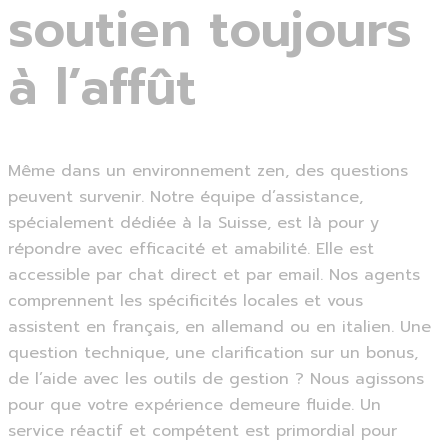
soutien toujours
à l’affût
Même dans un environnement zen, des questions
peuvent survenir. Notre équipe d’assistance,
spécialement dédiée à la Suisse, est là pour y
répondre avec efficacité et amabilité. Elle est
accessible par chat direct et par email. Nos agents
comprennent les spécificités locales et vous
assistent en français, en allemand ou en italien. Une
question technique, une clarification sur un bonus,
de l’aide avec les outils de gestion ? Nous agissons
pour que votre expérience demeure fluide. Un
service réactif et compétent est primordial pour