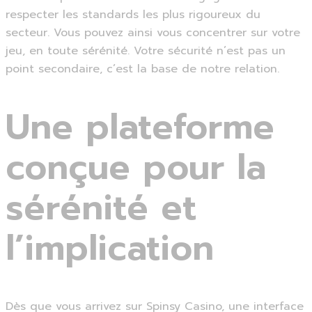
respecter les standards les plus rigoureux du
secteur. Vous pouvez ainsi vous concentrer sur votre
jeu, en toute sérénité. Votre sécurité n’est pas un
point secondaire, c’est la base de notre relation.
Une plateforme
conçue pour la
sérénité et
l’implication
Dès que vous arrivez sur Spinsy Casino, une interface