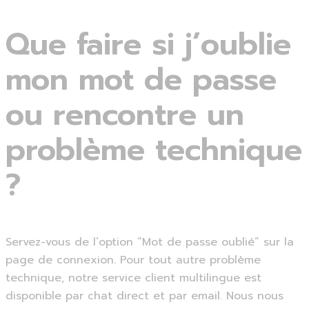
Que faire si j’oublie
mon mot de passe
ou rencontre un
problème technique
?
Servez-vous de l’option “Mot de passe oublié” sur la
page de connexion. Pour tout autre problème
technique, notre service client multilingue est
disponible par chat direct et par email. Nous nous