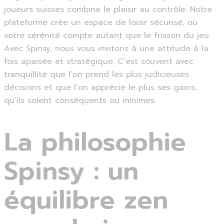
joueurs suisses combine le plaisir au contrôle. Notre
plateforme crée un espace de loisir sécurisé, où
votre sérénité compte autant que le frisson du jeu.
Avec Spinsy, nous vous invitons à une attitude à la
fois apaisée et stratégique. C’est souvent avec
tranquillité que l’on prend les plus judicieuses
décisions et que l’on apprécie le plus ses gains,
qu’ils soient conséquents ou minimes.
La philosophie
Spinsy : un
équilibre zen