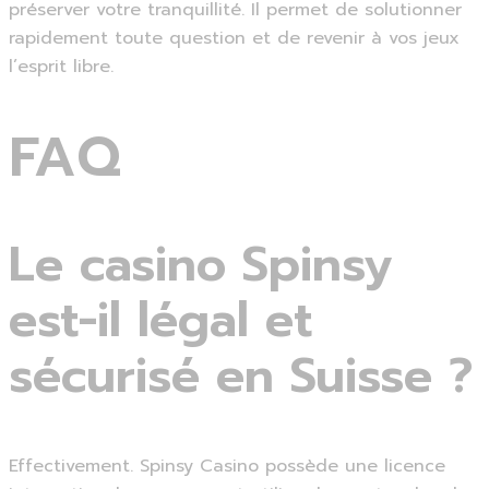
préserver votre tranquillité. Il permet de solutionner
rapidement toute question et de revenir à vos jeux
l’esprit libre.
FAQ
Le casino Spinsy
est-il légal et
sécurisé en Suisse ?
Effectivement. Spinsy Casino possède une licence