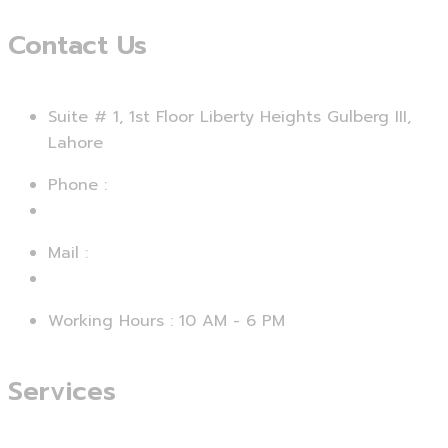
Contact Us
Suite # 1, 1st Floor Liberty Heights Gulberg III,
Lahore
Phone :
+92 312 4729067
Mail :
support@smartseo.pk
Working Hours : 10 AM - 6 PM
Services