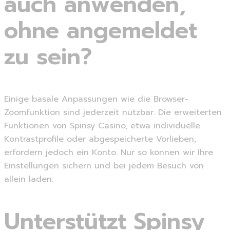
auch anwenden,
ohne angemeldet
zu sein?
Einige basale Anpassungen wie die Browser-
Zoomfunktion sind jederzeit nutzbar. Die erweiterten
Funktionen von Spinsy Casino, etwa individuelle
Kontrastprofile oder abgespeicherte Vorlieben,
erfordern jedoch ein Konto. Nur so können wir Ihre
Einstellungen sichern und bei jedem Besuch von
allein laden.
Unterstützt Spinsy