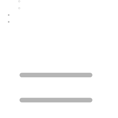
Photography
Brand Logo
Blog
Contact Us
Menu
Lets start