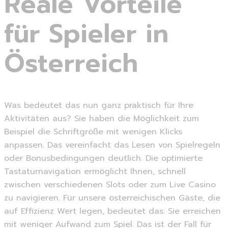
Reale Vorteile
für Spieler in
Österreich
Was bedeutet das nun ganz praktisch für Ihre
Aktivitäten aus? Sie haben die Möglichkeit zum
Beispiel die Schriftgröße mit wenigen Klicks
anpassen. Das vereinfacht das Lesen von Spielregeln
oder Bonusbedingungen deutlich. Die optimierte
Tastaturnavigation ermöglicht Ihnen, schnell
zwischen verschiedenen Slots oder zum Live Casino
zu navigieren. Für unsere österreichischen Gäste, die
auf Effizienz Wert legen, bedeutet das: Sie erreichen
mit weniger Aufwand zum Spiel. Das ist der Fall für