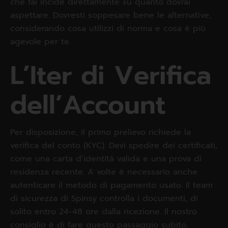
che fai incide direttamente su quanto dovrai
aspettare. Dovresti soppesare bene le alternative,
considerando cosa utilizzi di norma e cosa è più
agevole per te.
L’Iter di Verifica
dell’Account
Per disposizione, il primo prelievo richiede la
verifica del conto (KYC). Devi spedire dei certificati,
come una carta d’identità valida e una prova di
residenza recente. A volte è necessario anche
autenticare il metodo di pagamento usato. Il team
di sicurezza di Spinsy controlla i documenti, di
solito entro 24-48 ore dalla ricezione. Il nostro
consiglio è di fare questo passaggio subito,