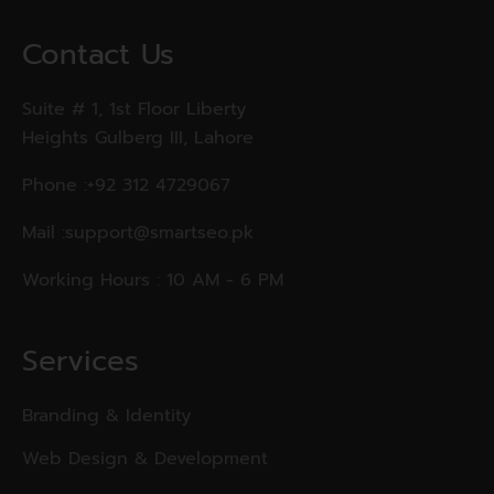
Contact Us
Suite # 1, 1st Floor Liberty
Heights Gulberg III, Lahore
Phone :
+92 312 4729067
Mail :
support@smartseo.pk
Working Hours : 10 AM - 6 PM
Services
Branding & Identity
Web Design & Development