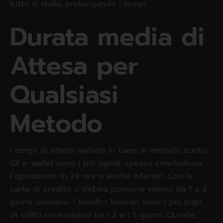
tutto si stalla, prolungando i tempi.
Durata media di
Attesa per
Qualsiasi
Metodo
I tempi di attesa variano in base al metodo scelto.
Gli e-wallet sono i più rapidi: spesso concludono
l’operazione in 24 ore o anche inferiori. Con le
carte di credito o debito possono volerci da 1 a 3
giorni lavorativi. I bonifici bancari sono i più pigri,
di solito necessitano tra i 2 e i 5 giorni. Queste