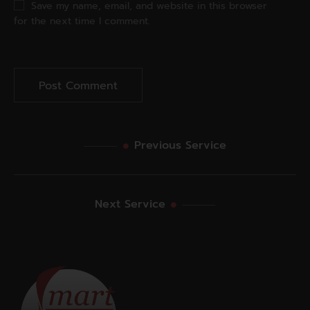
Save my name, email, and website in this browser
for the next time I comment.
Previous Service
Next Service