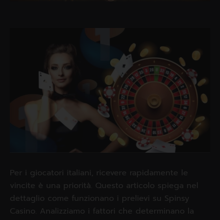
Per i giocatori italiani, ricevere rapidamente le
vincite è una priorità. Questo articolo spiega nel
dettaglio come funzionano i prelievi su Spinsy
Casino. Analizziamo i fattori che determinano la