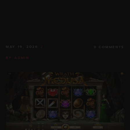
MAY 19, 2026
0 COMMENTS
BY
ADMIN