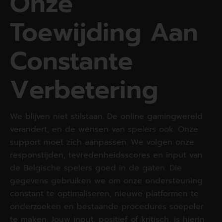
Onze
Toewijding Aan
Constante
Verbetering
We blijven niet stilstaan. De online gamingwereld
verandert, en de wensen van spelers ook. Onze
support moet zich aanpassen. We volgen onze
responstijden, tevredenheidsscores en input van
de Belgische spelers goed in de gaten. Die
gegevens gebruiken we om onze ondersteuning
constant te optimaliseren, nieuwe platformen te
onderzoeken en bestaande procedures soepeler
te maken. Jouw input, positief of kritisch, is hierin