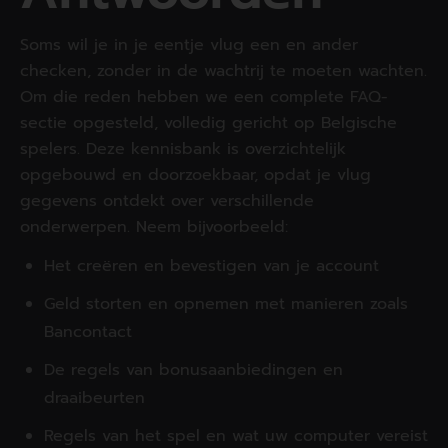
Soms wil je in je eentje vlug een en ander
checken, zonder in de wachtrij te moeten wachten.
Om die reden hebben we een complete FAQ-
sectie opgesteld, volledig gericht op Belgische
spelers. Deze kennisbank is overzichtelijk
opgebouwd en doorzoekbaar, opdat je vlug
gegevens ontdekt over verschillende
onderwerpen. Neem bijvoorbeeld:
Het creëren en bevestigen van je account
Geld storten en opnemen met manieren zoals
Bancontact
De regels van bonusaanbiedingen en
draaibeurten
Regels van het spel en wat uw computer vereist