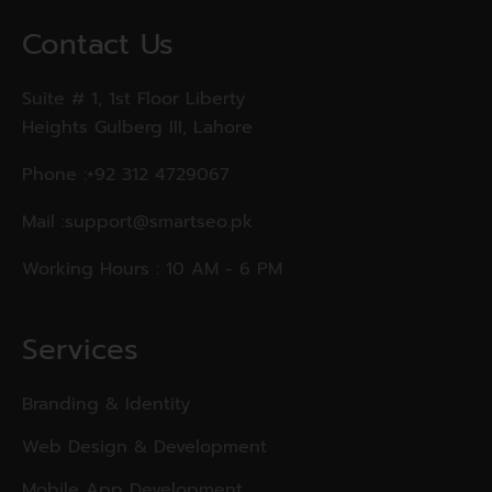
Contact Us
Suite # 1, 1st Floor Liberty
Heights Gulberg III, Lahore
Phone :
+92 312 4729067
Mail :
support@smartseo.pk
Working Hours : 10 AM - 6 PM
Services
Branding & Identity
Web Design & Development
Mobile App Development