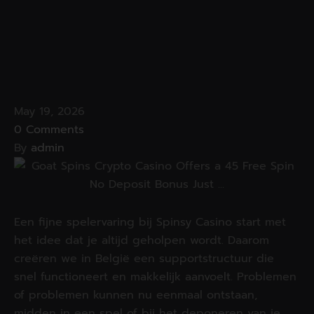
May 19, 2026
0 Comments
By
admin
Een fijne spelervaring bij Spinsy Casino start met
het idee dat je altijd geholpen wordt. Daarom
creëren we in België een supportstructuur die
snel functioneert en makkelijk aanvoelt. Problemen
of problemen kunnen nu eenmaal ontstaan,
midden in een spel of bij het deponeren van je