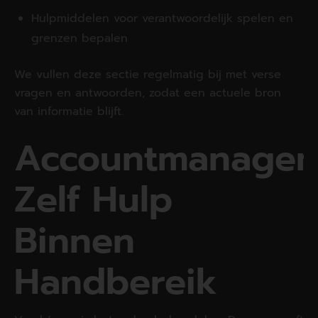
Hulpmiddelen voor verantwoordelijk spelen en
grenzen bepalen
We vullen deze sectie regelmatig bij met verse
vragen en antwoorden, zodat een actuele bron
van informatie blijft.
Accountmanagem
Zelf Hulp
Binnen
Handbereik