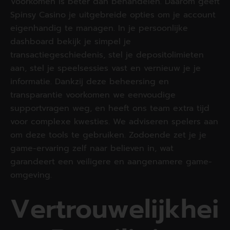
Voorkómen is beter dan behandelen. Daarom geeft
Spinsy Casino je uitgebreide opties om je account
eigenhandig te managen. In je persoonlijke
dashboard bekijk je simpel je
transactiegeschiedenis, stel je depositolimieten
aan, stel je speelsessies vast en vernieuw je je
informatie. Dankzij deze beheersing en
transparantie voorkomen we eenvoudige
supportvragen weg, en heeft ons team extra tijd
voor complexe kwesties. We adviseren spelers aan
om deze tools te gebruiken. Zodoende zet je je
game-ervaring zelf naar believen in, wat
garandeert een veiligere en aangenamere game-
omgeving.
Vertrouwelijkhei