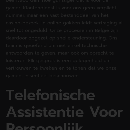
beantwoorden, hoe gunstiger dat is voor de
gamer. Klantendienst is voor ons geen verplicht
nummer, maar een vast bestanddeel van het
casino-bezoek. In online gokken leidt vertraging al
snel tot ongeduld. Onze processen in België zijn
daardoor opgezet op snelle ondersteuning. Ons
team is geoefend om niet enkel technische
antwoorden te geven, maar ook om oprecht te
luisteren. Elk gesprek is een gelegenheid om
vertrouwen te kweken en te tonen dat we onze
gamers essentieel beschouwen.
Telefonische
Assistentie Voor
Persoonlijk