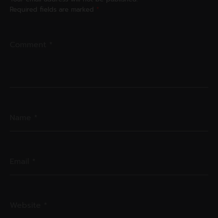
Required fields are marked
*