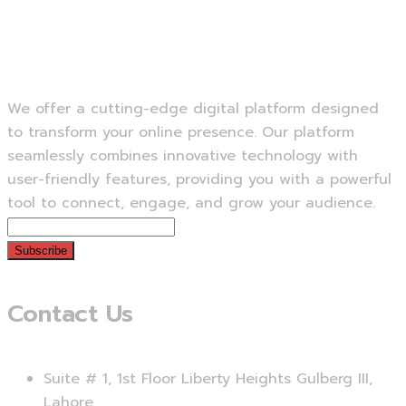
Next Service
We offer a cutting-edge digital platform designed
to transform your online presence. Our platform
seamlessly combines innovative technology with
user-friendly features, providing you with a powerful
tool to connect, engage, and grow your audience.
Subscribe
Contact Us
Suite # 1, 1st Floor Liberty Heights Gulberg III,
Lahore