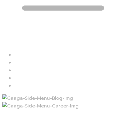
Blog
Career
Contact
Services
Projects