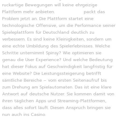
ruckartige Bewegungen will keine ehrgeizige
Plattform mehr anbieten.
spinsycasino
packt das
Problem jetzt an. Die Plattform startet eine
technologische Offensive, um die Performance seiner
Spieleplattform für Deutschland deutlich zu
verbessern. Es sind keine Kleinigkeiten, sondern um
eine echte Umbildung des Spielerlebnisses. Welche
Schritte unternimmt Spinsy? Wie optimieren sie
genau die User Experience? Und welche Bedeutung
hat dieser Fokus auf Geschwindigkeit langfristig für
eine Website? Die Leistungssteigerung betrifft
sämtliche Bereiche – vom ersten Seitenaufruf bis
zum Drehung am Spielautomaten. Das ist eine klare
Antwort auf deutsche Nutzer. Sie kommen damit von
ihren täglichen Apps und Streaming-Plattformen,
dass alles sofort läuft. Diesen Anspruch bringen sie
nun auch ins Casino.