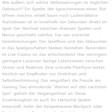
Wie äußern sich solche Verbesserungen im täglichen
Gebrauch? Ein Spieler, der typischerweise einen Slot
öffnen möchte, erlebt kaum noch Ladeindikator.
Stattdessen ist er innerhalb von Sekunden direkt im
Spiel. Der Wechsel zwischen diversen Spielen und
Menüs geschieht nahtlos, frei von störende
Unterbrechungen. Der Spielfluss und das Abtauchen
in das Spielgeschehen bleiben bestehen. Besonders
im Live-Casino ist das entscheidend. Hier verringern
geringere Latenzen lästige Latenzzeiten zwischen
Aktion und Reaktion. Eine schnelle Plattform bietet
letztlich ein Empfinden von Direktheit und
Selbstbestimmung. Das vergrößert die Freude am
Gaming. Das ermüdende “Warten auf den nächsten
Spin” gehört der Vergangenheit an. Diese
Zuverlässigkeit ist auch für taktische Spieler
essenziell. Jeder der beispielsweise Blackjack oder