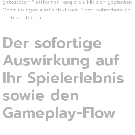
getesteten Plattformen rangieren. Mit den geplanten
Optimierungen wird sich dieser Trend wahrscheinlich
noch verstärken.
Der sofortige
Auswirkung auf
Ihr Spielerlebnis
sowie den
Gameplay-Flow