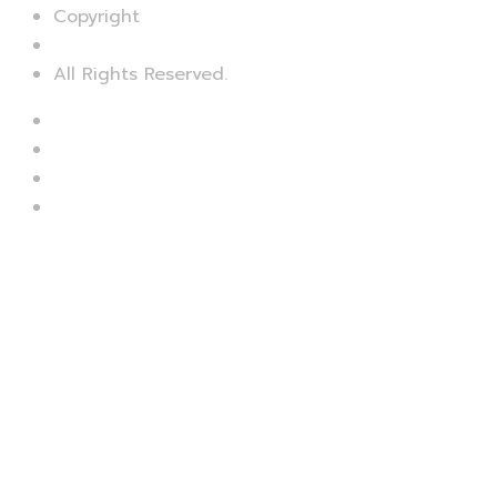
Copyright
© SMART SEO
All Rights Reserved.