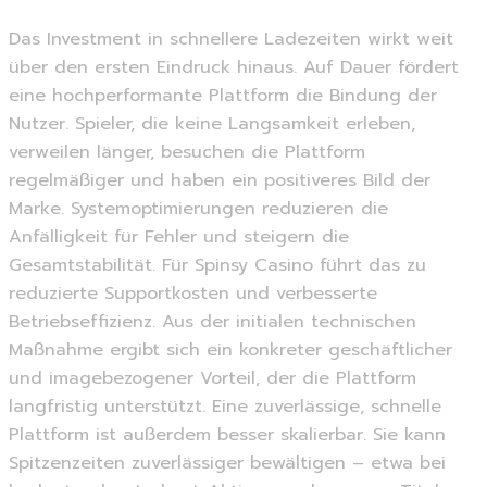
Das Investment in schnellere Ladezeiten wirkt weit
über den ersten Eindruck hinaus. Auf Dauer fördert
eine hochperformante Plattform die Bindung der
Nutzer. Spieler, die keine Langsamkeit erleben,
verweilen länger, besuchen die Plattform
regelmäßiger und haben ein positiveres Bild der
Marke. Systemoptimierungen reduzieren die
Anfälligkeit für Fehler und steigern die
Gesamtstabilität. Für Spinsy Casino führt das zu
reduzierte Supportkosten und verbesserte
Betriebseffizienz. Aus der initialen technischen
Maßnahme ergibt sich ein konkreter geschäftlicher
und imagebezogener Vorteil, der die Plattform
langfristig unterstützt. Eine zuverlässige, schnelle
Plattform ist außerdem besser skalierbar. Sie kann
Spitzenzeiten zuverlässiger bewältigen – etwa bei