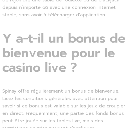
de rejoindre une table de roulette ou de blackjack
depuis n’importe où avec une connexion internet
stable, sans avoir à télécharger d’application.
Y a-t-il un bonus de
bienvenue pour le
casino live ?
Spinsy offre régulièrement un bonus de bienvenue.
Lisez les conditions générales avec attention pour
savoir si ce bonus est valable sur les jeux de croupier
en direct. Fréquemment, une partie des fonds bonus
peut être jouée sur les tables live, mais des