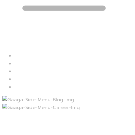
Blog
Career
Contact
Services
Projects