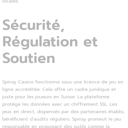
locales.
Sécurité,
Régulation et
Soutien
Spinsy Casino fonctionne sous une licence de jeu en
ligne accréditée. Cela offre un cadre juridique et
juste pour les joueurs en Suisse. La plateforme
protège les données avec un chiffrement SSL. Les
jeux en direct, dispensés par des partenaires établis,
bénéficient d’audits réguliers. Spinsy promeut le jeu
responsable en proposant des outils comme la