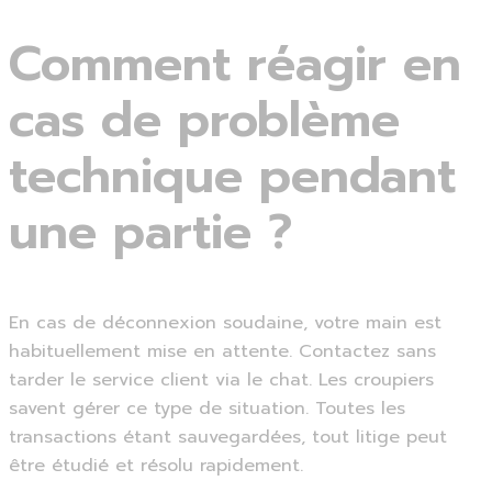
Comment réagir en
cas de problème
technique pendant
une partie ?
En cas de déconnexion soudaine, votre main est
habituellement mise en attente. Contactez sans
tarder le service client via le chat. Les croupiers
savent gérer ce type de situation. Toutes les
transactions étant sauvegardées, tout litige peut
être étudié et résolu rapidement.