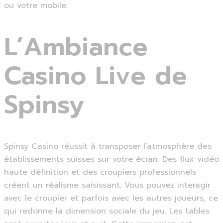
ou votre mobile.
L’Ambiance
Casino Live de
Spinsy
Spinsy Casino réussit à transposer l’atmosphère des
établissements suisses sur votre écran. Des flux vidéo
haute définition et des croupiers professionnels
créent un réalisme saisissant. Vous pouvez interagir
avec le croupier et parfois avec les autres joueurs, ce
qui redonne la dimension sociale du jeu. Les tables