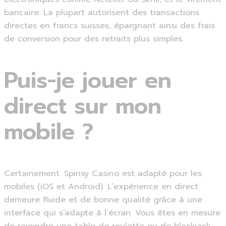
bancaire. La plupart autorisent des transactions
directes en francs suisses, épargnant ainsi des frais
de conversion pour des retraits plus simples.
Puis-je jouer en
direct sur mon
mobile ?
Certainement. Spinsy Casino est adapté pour les
mobiles (iOS et Android). L’expérience en direct
demeure fluide et de bonne qualité grâce à une
interface qui s’adapte à l’écran. Vous êtes en mesure