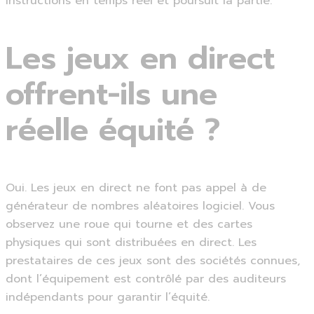
instructions en temps réel et poursuit la partie.
Les jeux en direct
offrent-ils une
réelle équité ?
Oui. Les jeux en direct ne font pas appel à de
générateur de nombres aléatoires logiciel. Vous
observez une roue qui tourne et des cartes
physiques qui sont distribuées en direct. Les
prestataires de ces jeux sont des sociétés connues,
dont l’équipement est contrôlé par des auditeurs
indépendants pour garantir l’équité.