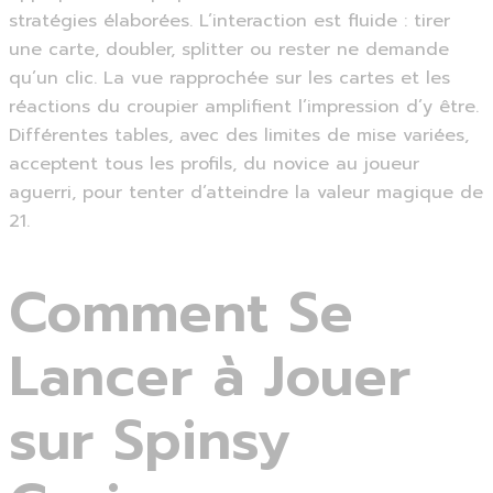
stratégies élaborées. L’interaction est fluide : tirer
une carte, doubler, splitter ou rester ne demande
qu’un clic. La vue rapprochée sur les cartes et les
réactions du croupier amplifient l’impression d’y être.
Différentes tables, avec des limites de mise variées,
acceptent tous les profils, du novice au joueur
aguerri, pour tenter d’atteindre la valeur magique de
21.
Comment Se
Lancer à Jouer
sur Spinsy