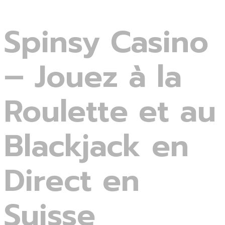
Spinsy Casino
– Jouez à la
Roulette et au
Blackjack en
Direct en
Suisse