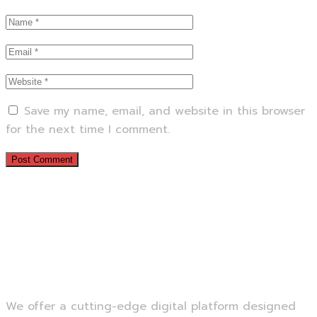
Save my name, email, and website in this browser
for the next time I comment.
Previous Service
Next Service
We offer a cutting-edge digital platform designed