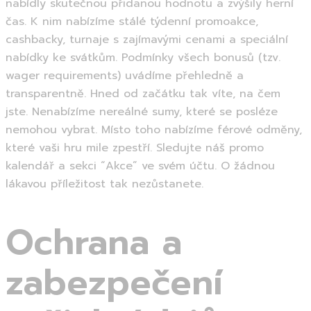
nabídly skutečnou přidanou hodnotu a zvýšily herní
čas. K nim nabízíme stálé týdenní promoakce,
cashbacky, turnaje s zajímavými cenami a speciální
nabídky ke svátkům. Podmínky všech bonusů (tzv.
wager requirements) uvádíme přehledně a
transparentně. Hned od začátku tak víte, na čem
jste. Nenabízíme nereálné sumy, které se posléze
nemohou vybrat. Místo toho nabízíme férové odměny,
které vaši hru mile zpestří. Sledujte náš promo
kalendář a sekci “Akce” ve svém účtu. O žádnou
lákavou příležitost tak nezůstanete.
Ochrana a
zabezpečení