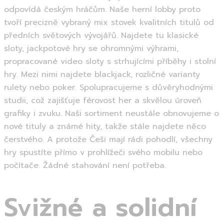
odpovídá českým hráčům. Naše herní lobby proto
tvoří precizně vybraný mix stovek kvalitních titulů od
předních světových vývojářů. Najdete tu klasické
sloty, jackpotové hry se ohromnými výhrami,
propracované video sloty s strhujícími příběhy i stolní
hry. Mezi nimi najdete blackjack, rozličné varianty
rulety nebo poker. Spolupracujeme s důvěryhodnými
studii, což zajišťuje férovost her a skvělou úroveň
grafiky i zvuku. Naši sortiment neustále obnovujeme o
nové tituly a známé hity, takže stále najdete něco
čerstvého. A protože Češi mají rádi pohodlí, všechny
hry spustíte přímo v prohlížeči svého mobilu nebo
počítače. Žádné stahování není potřeba.
Svižné a solidní