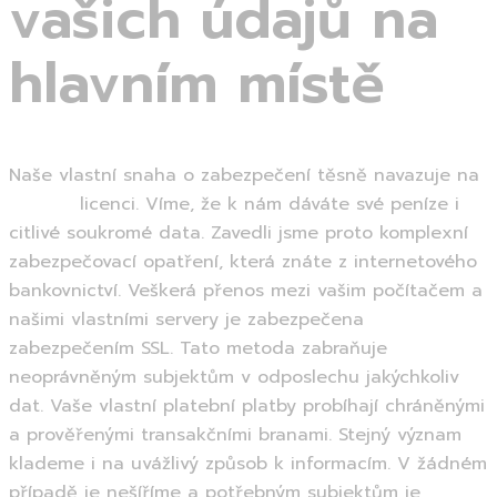
vašich údajů na
hlavním místě
Naše vlastní snaha o zabezpečení těsně navazuje na
domácí
licenci. Víme, že k nám dáváte své peníze i
citlivé soukromé data. Zavedli jsme proto komplexní
zabezpečovací opatření, která znáte z internetového
bankovnictví. Veškerá přenos mezi vašim počítačem a
našimi vlastními servery je zabezpečena
zabezpečením SSL. Tato metoda zabraňuje
neoprávněným subjektům v odposlechu jakýchkoliv
dat. Vaše vlastní platební platby probíhají chráněnými
a prověřenými transakčními branami. Stejný význam
klademe i na uvážlivý způsob k informacím. V žádném
případě je nešíříme a potřebným subjektům je