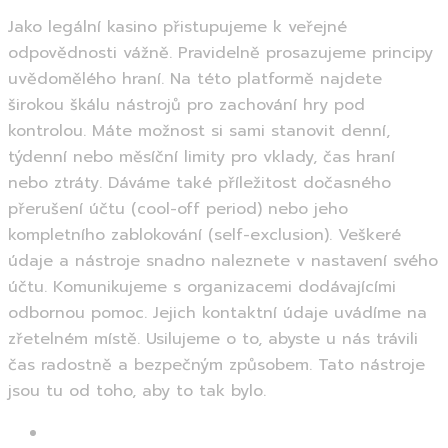
Jako legální kasino přistupujeme k veřejné
odpovědnosti vážně. Pravidelně prosazujeme principy
uvědomělého hraní. Na této platformě najdete
širokou škálu nástrojů pro zachování hry pod
kontrolou. Máte možnost si sami stanovit denní,
týdenní nebo měsíční limity pro vklady, čas hraní
nebo ztráty. Dáváme také příležitost dočasného
přerušení účtu (cool-off period) nebo jeho
kompletního zablokování (self-exclusion). Veškeré
údaje a nástroje snadno naleznete v nastavení svého
účtu. Komunikujeme s organizacemi dodávajícími
odbornou pomoc. Jejich kontaktní údaje uvádíme na
zřetelném místě. Usilujeme o to, abyste u nás trávili
čas radostně a bezpečným způsobem. Tato nástroje
jsou tu od toho, aby to tak bylo.