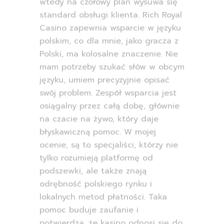
wtedy na czołowy plan wysuwa się
standard obsługi klienta. Rich Royal
Casino zapewnia wsparcie w języku
polskim, co dla mnie, jako gracza z
Polski, ma kolosalne znaczenie. Nie
mam potrzeby szukać słów w obcym
języku, umiem precyzyjnie opisać
swój problem. Zespół wsparcia jest
osiągalny przez całą dobę, głównie
na czacie na żywo, który daje
błyskawiczną pomoc. W mojej
ocenie, są to specjaliści, którzy nie
tylko rozumieją platformę od
podszewki, ale także znają
odrębność polskiego rynku i
lokalnych metod płatności. Taka
pomoc buduje zaufanie i
potwierdza, że kasino odnosi się do