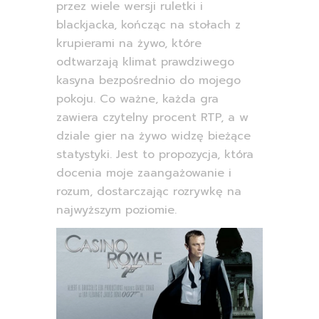
przez wiele wersji ruletki i
blackjacka, kończąc na stołach z
krupierami na żywo, które
odtwarzają klimat prawdziwego
kasyna bezpośrednio do mojego
pokoju. Co ważne, każda gra
zawiera czytelny procent RTP, a w
dziale gier na żywo widzę bieżące
statystyki. Jest to propozycja, która
docenia moje zaangażowanie i
rozum, dostarczając rozrywkę na
najwyższym poziomie.