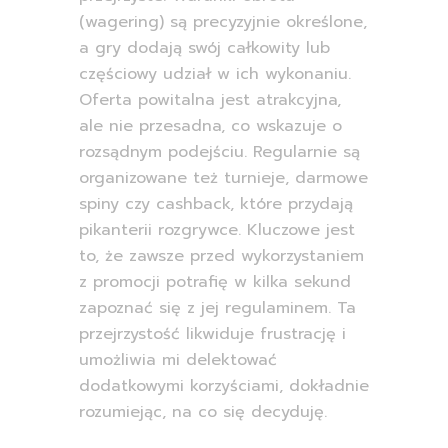
(wagering) są precyzyjnie określone,
a gry dodają swój całkowity lub
częściowy udział w ich wykonaniu.
Oferta powitalna jest atrakcyjna,
ale nie przesadna, co wskazuje o
rozsądnym podejściu. Regularnie są
organizowane też turnieje, darmowe
spiny czy cashback, które przydają
pikanterii rozgrywce. Kluczowe jest
to, że zawsze przed wykorzystaniem
z promocji potrafię w kilka sekund
zapoznać się z jej regulaminem. Ta
przejrzystość likwiduje frustrację i
umożliwia mi delektować
dodatkowymi korzyściami, dokładnie
rozumiejąc, na co się decyduję.