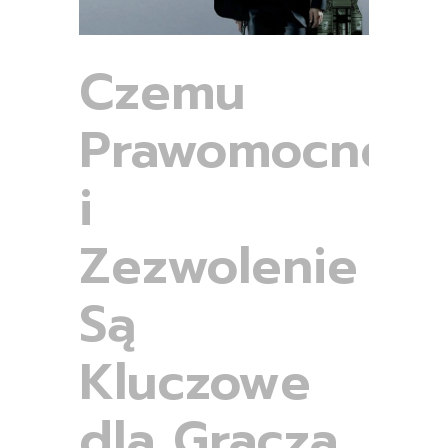
Czemu
Prawomocność
i
Zezwolenie
Są
Kluczowe
dla Gracza