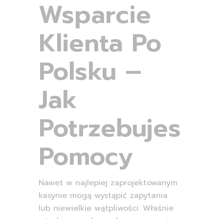
Wsparcie
Klienta Po
Polsku –
Jak
Potrzebujesz
Pomocy
Nawet w najlepiej zaprojektowanym
kasynie mogą wystąpić zapytania
lub niewielkie wątpliwości. Właśnie