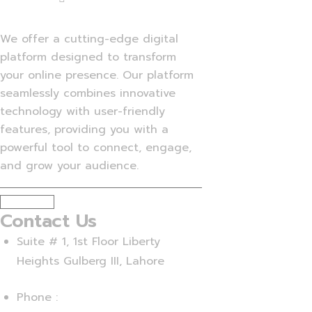
We offer a cutting-edge digital
platform designed to transform
your online presence. Our platform
seamlessly combines innovative
technology with user-friendly
features, providing you with a
powerful tool to connect, engage,
and grow your audience.
Subscribe
Contact Us
Suite # 1, 1st Floor Liberty
Heights Gulberg III, Lahore
Phone :