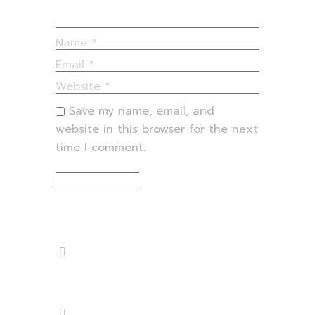
Save my name, email, and
website in this browser for the next
time I comment.
Previous Service
Next Service