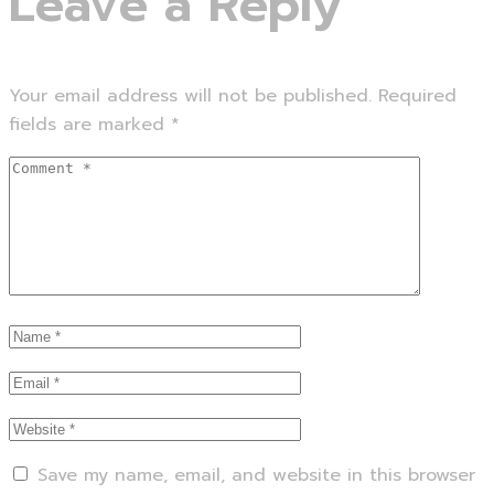
Leave a Reply
Your email address will not be published.
Required
fields are marked
*
Save my name, email, and website in this browser