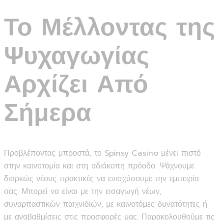
Το Μέλλοντας της
Ψυχαγωγίας
Αρχίζει Από
Σήμερα
Προβλέποντας μπροστά, το Spinsy Casino μένει πιστό
στην καινοτομία και στη αδιάκοπη πρόοδο. Ψάχνουμε
διαρκώς νέους πρακτικές να ενισχύσουμε την εμπειρία
σας. Μπορεί να είναι με την εισαγωγή νέων,
συναρπαστικών παιχνιδιών, με καινοτόμες δυνατότητες ή
με αναβαθμίσεις στις προσφορές μας. Παρακολουθούμε τις