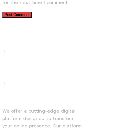
for the next time I comment.
Previous Service
Next Service
We offer a cutting-edge digital
platform designed to transform
your online presence. Our platform