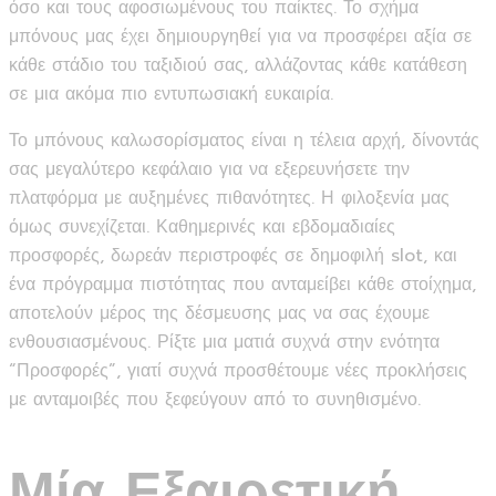
όσο και τους αφοσιωμένους του παίκτες. Το σχήμα
μπόνους μας έχει δημιουργηθεί για να προσφέρει αξία σε
κάθε στάδιο του ταξιδιού σας, αλλάζοντας κάθε κατάθεση
σε μια ακόμα πιο εντυπωσιακή ευκαιρία.
Το μπόνους καλωσορίσματος είναι η τέλεια αρχή, δίνοντάς
σας μεγαλύτερο κεφάλαιο για να εξερευνήσετε την
πλατφόρμα με αυξημένες πιθανότητες. Η φιλοξενία μας
όμως συνεχίζεται. Καθημερινές και εβδομαδιαίες
προσφορές, δωρεάν περιστροφές σε δημοφιλή slot, και
ένα πρόγραμμα πιστότητας που ανταμείβει κάθε στοίχημα,
αποτελούν μέρος της δέσμευσης μας να σας έχουμε
ενθουσιασμένους. Ρίξτε μια ματιά συχνά στην ενότητα
“Προσφορές”, γιατί συχνά προσθέτουμε νέες προκλήσεις
με ανταμοιβές που ξεφεύγουν από το συνηθισμένο.
Μία Εξαιρετική