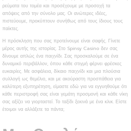
ρεύματα του τομέα και προσέχουμε με προσοχή τα
απόψεις από την σύνολο μας. Οι ανώτερες ιδέες,
πιστεύουμε, προκύπτουν συνήθως από τους ίδιους τους
παίκτες.
Η πρόσκληση που σας προτείνουμε είναι σαφής. Γίνετε
μέρος αυτής της ιστορίας. Στο Spinsy Casino δεν σας
δίνουμε απλώς ένα παιχνίδι. Σας προσκαλούμε σε ένα
δυναμικό περιβάλλον, όπου κάθε στιγμή φέρνει φρέσκες
ευκαιρίες. Με ασφάλεια, δίκαιο παιχνίδι και μια πλούσια
συλλογή ως θεμέλιο, και με ακούραστη προσπάθεια για
καλύτερη εξυπηρέτηση, είμαστε εδώ για να εγγυηθούμε ότι
κάθε περιστροφή σας είναι γεμάτη προσμονή και κάθε νίκη
σας αξίζει να γιορταστεί. Το ταξίδι ξεκινά με ένα κλικ. Είστε
έτοιμοι να αλλάξετε τα πάντα;