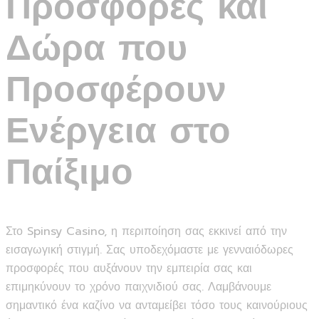
Προσφορές και
Δώρα που
Προσφέρουν
Ενέργεια στο
Παίξιμο
Στο Spinsy Casino, η περιποίηση σας εκκινεί από την
εισαγωγική στιγμή. Σας υποδεχόμαστε με γενναιόδωρες
προσφορές που αυξάνουν την εμπειρία σας και
επιμηκύνουν το χρόνο παιχνιδιού σας. Λαμβάνουμε
σημαντικό ένα καζίνο να ανταμείβει τόσο τους καινούριους