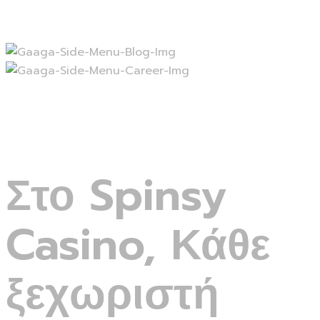
Services
Projects
Στο Spinsy
Casino, Κάθε
ξεχωριστή