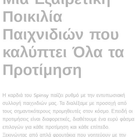
Ποικιλία
Παιχνιδιών που
καλύπτει Όλα τα
Προτίμηση
Η καρδιά του Spinsy παίζει ρυθμό με την εντυπωσιακή
συλλογή παιχνιδιών μας. Τα διαλέξαμε με προσοχή από
τους σημαντικότερους προμηθευτές στον κόσμο. Επειδή οι
προτιμήσεις είναι διαφορετικές, διαθέτουμε ένα ευρύ φάσμα
επιλογών για κάθε προτίμηση και κάθε επίπεδο.
Ξεκινώντας από απλά φρουτάκια που γοητεύουν με την