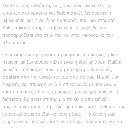
κλασική τους απλότητα, έως σύγχρονα βιντεοσλοτ με
εντυπωσιακά γραφικά και διαδραστικές λειτουργίες, η
βιβλιοθήκη μας είναι ένας θησαυρός που δεν σταματά.
Κάθε παίκτης μπορεί να βρει εδώ το παιχνίδι που
προσαρμόζεται στο στυλ του και στον οικονομικό του
πλαίσιο του.
Όσοι εκτιμούν την γνήσια ατμόσφαιρα του καζίνο, η live
περιοχή με ζωντανούς ντίλερ είναι η ιδανική λύση. Παίξτε
ρουλέτα, μπλακτζάκ, πόκερ ή μπακαρά με ζωντανούς
dealers από την οικειότητα του σπιτιού σας. Η ροή είναι
ευκρινής και σταθερή, ενώ η επικοινωνία με τον dealer
και συμπαίκτες παίκτες προσφέρει μια ζωηρή, κοινωνική
διάσταση. Βρίσκετε επίσης μια ποικιλία από ειδικά
παιχνίδια και τραπέζια με διάφορα όρια, ώστε κάθε παίκτης
να ανακαλύπτει το ιδανικό τους μέρος. Η συλλογή μας
ενημερώνεται τακτικά, ώστε να υπάρχει πάντα κάτι νέο να