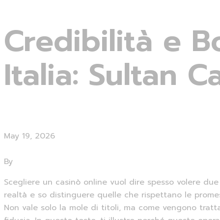
Credibilità e B
Italia: Sultan C
Home
Uncategorized
Credibilità e Bonus Amati dai Gioca
May 19, 2026
0 Comments
By
admin
Scegliere un casinò online vuol dire spesso volere due
realtà e so distinguere quelle che rispettano le promess
Non vale solo la mole di titoli, ma come vengono tratta