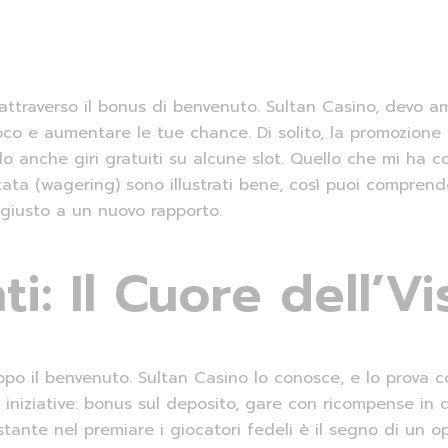
ttraverso il bonus di benvenuto. Sultan Casino, devo am
oco e aumentare le tue chance. Di solito, la promozione 
che giri gratuiti su alcune slot. Quello che mi ha colpi
untata (wagering) sono illustrati bene, così puoi compre
 giusto a un nuovo rapporto.
i: Il Cuore dell’Vi
po il benvenuto. Sultan Casino lo conosce, e lo prova c
iziative: bonus sul deposito, gare con ricompense in de
tante nel premiare i giocatori fedeli è il segno di un o