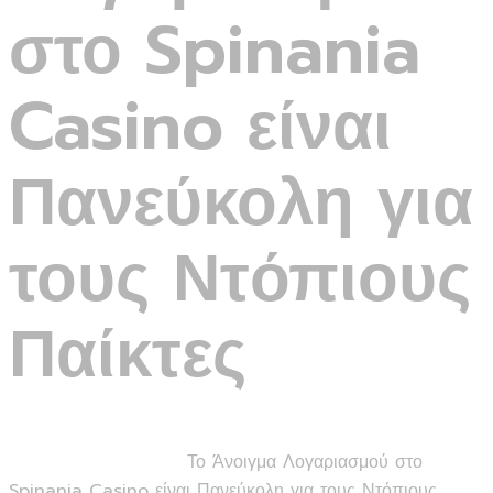
στο Spinania
Casino είναι
Πανεύκολη για
τους Ντόπιους
Παίκτες
Home
Uncategorized
Το Άνοιγμα Λογαριασμού στο
Spinania Casino είναι Πανεύκολη για τους Ντόπιους