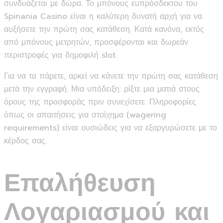
συνδυάζεται με δώρα. Το μπόνους ευπρόσδεκτου του
Spinania Casino είναι η καλύτερη δυνατή αρχή για να
αυξήσετε την πρώτη σας κατάθεση. Κατά κανόνα, εκτός
από μπόνους μετρητών, προσφέρονται και δωρεάν
περιστροφές για δημοφιλή slot.
Για να τα πάρετε, αρκεί να κάνετε την πρώτη σας κατάθεση
μετά την εγγραφή. Μια υπόδειξη: ρίξτε μια ματιά στους
όρους της προσφοράς πριν συνεχίσετε. Πληροφορίες
όπως οι απαιτήσεις για στοίχημα (wagering
requirements) είναι ουσιώδεις για να εξαργυρώσετε με το
κέρδος σας.
Επαλήθευση
Λογαριασμού και