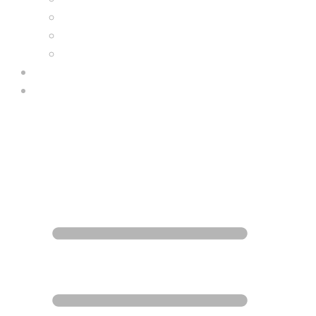
Amazon Marketing
Photography
Brand Logo
Blog
Contact Us
Menu
Lets start