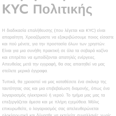
KYC Πολιτικής
Η διαδικασία επαλήθευσης (που λέγεται και KYC) είναι
απαραίτητη. Χρειαζόμαστε να εξακριβώσουμε ποιος είσαστε
και πού μένετε, για την προστασία όλων των χρηστών.
Είναι για μια συνήθη πρακτική σε όλα τα σοβαρά καζίνο
και επιτρέπει να εμποδίζονται απατηλές ενέργειες.
Απευθείας μετά την εγγραφή, θα σας απαιτηθεί να μας
στείλετε μερικά έγγραφα.
Τυπικά, θα χρειαστεί να μας καταθέσετε ένα σκάνερ της
ταυτότητας σας και μια επιβεβαίωση διαμονής, όπως ένα
λογαριασμός ηλεκτρικού ή νερού. Το τμήμα μας μας τα
επεξεργάζεται άμεσα και με πλήρη εχεμύθεια. Μόλις
επικυρωθείτε, ο λογαριασμός σας απελευθερώνεται
ολοκληρωτικά και δύνασθε να εκτελείτε συναλλαγές χωρίς