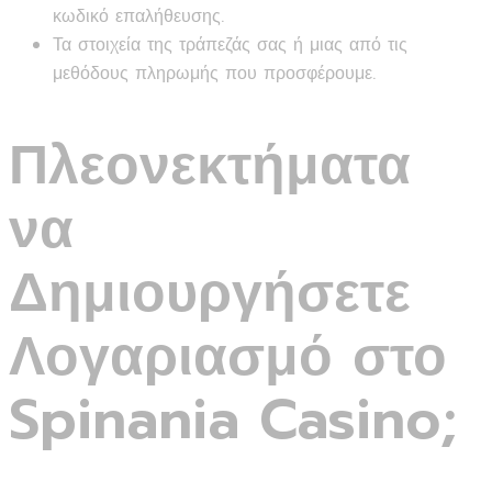
κωδικό επαλήθευσης.
Τα στοιχεία της τράπεζάς σας ή μιας από τις
μεθόδους πληρωμής που προσφέρουμε.
Πλεονεκτήματα
να
Δημιουργήσετε
Λογαριασμό στο
Spinania Casino;