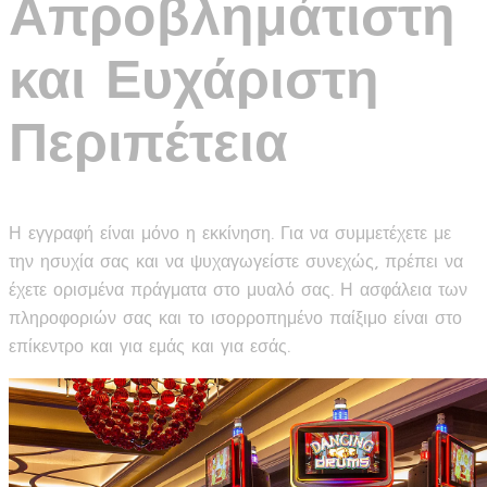
Απροβλημάτιστη
και Ευχάριστη
Περιπέτεια
Η εγγραφή είναι μόνο η εκκίνηση. Για να συμμετέχετε με
την ησυχία σας και να ψυχαγωγείστε συνεχώς, πρέπει να
έχετε ορισμένα πράγματα στο μυαλό σας. Η ασφάλεια των
πληροφοριών σας και το ισορροπημένο παίξιμο είναι στο
επίκεντρο και για εμάς και για εσάς.