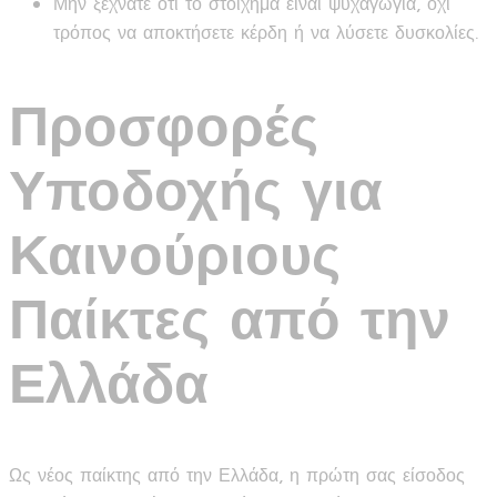
Μην ξεχνάτε ότι το στοίχημα είναι ψυχαγωγία, όχι
τρόπος να αποκτήσετε κέρδη ή να λύσετε δυσκολίες.
Προσφορές
Υποδοχής για
Καινούριους
Παίκτες από την
Ελλάδα
Ως νέος παίκτης από την Ελλάδα, η πρώτη σας είσοδος