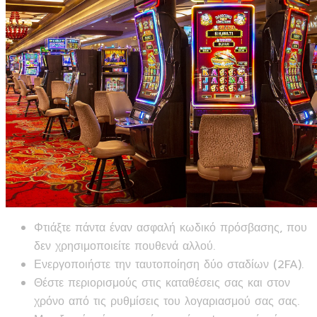
Φτιάξτε πάντα έναν ασφαλή κωδικό πρόσβασης, που
δεν χρησιμοποιείτε πουθενά αλλού.
Ενεργοποιήστε την ταυτοποίηση δύο σταδίων (2FA).
Θέστε περιορισμούς στις καταθέσεις σας και στον
χρόνο από τις ρυθμίσεις του λογαριασμού σας σας.