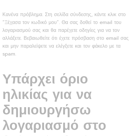
Κανένα πρόβλημα. Στη σελίδα σύνδεσης, κάντε κλικ στο
“Ξέχασα τον κωδικό μου”. Θα σας δοθεί το email του
λογαριασμού σας και θα παρέχετε οδηγίες για να τον
αλλάξετε. Βεβαιωθείτε ότι έχετε πρόσβαση στο email σας
και μην παραλείψετε να ελέγξετε και τον φάκελο με τα
spam.
Υπάρχει όριο
ηλικίας για να
δημιουργήσω
λογαριασμό στο