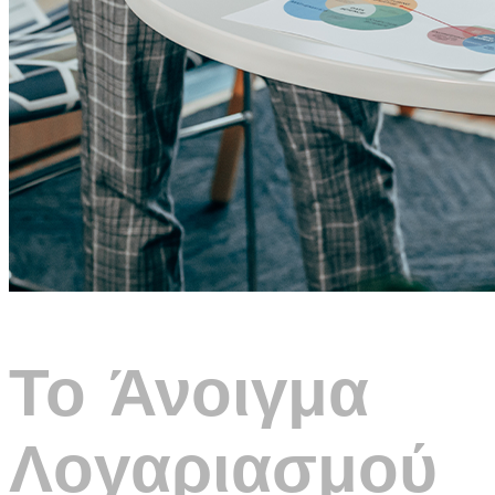
Το Άνοιγμα
Λογαριασμού