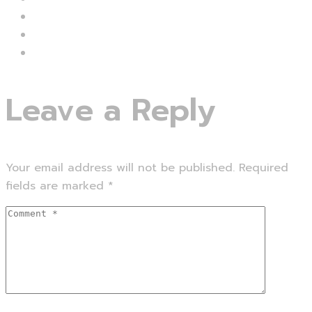
Leave a Reply
Your email address will not be published.
Required
fields are marked
*