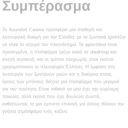
Συμπέρασμα
Το Azurslot Casino προσφέρει μια σταθερή και
λειτουργική δοκιμή για την Ελλάδα, με τα ζωντανά τραπέζια
να είναι το ισχυρό του πλεονέκτημα. Τα φρουτάκια είναι
προσεγμένα, η πλατφόρμα τρέχει καλά σε desktop και
κινητή συσκευή, και οι τρόποι πληρωμής είναι εκείνοι
χρησιμοποιούν οι πλειοψηφία Έλληνες. Η έμφαση στη
λειτουργία των ζωντανών ροών και η διαύγεια στους
όρους των μπόνους δείχνει μια πλατφόρμα που μεριμνά
για την ποιότητα. Είναι πιθανό να μην έχει την ευρύτερη
ποικιλία, αλλά εκείνο που έχει δουλεύει σωστά,
καθιστώντας το μια έμπιστη επιλογή για όσους θέλουν την
γνήσια ατμόσφαιρα ενός καζίνο.