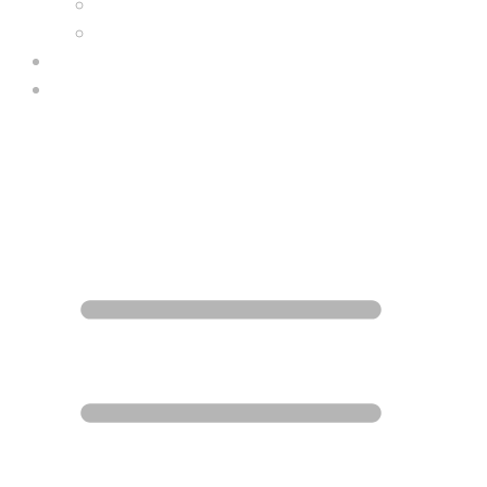
Photography
Brand Logo
Blog
Contact Us
Menu
Lets start