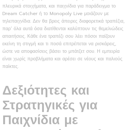
πλευρικά στοιχήματα, και παιχνίδια για παράδειγμα το
Dream Catcher ή το Monopoly Live μοιάζουν με
τηλεπαιχνίδια. Δεν θα βρεις άπειρες διαφορετικά τραπέζια,
παρ’ όλα αυτά όσα διατίθενται καλύπτουν τις θεμελιώδεις
απαιτήσεις. Κάθε ένα τραπέζι σου λέει πόσοι παίζουν
εκείνη τη στιγμή και τι ποσά επιτρέπεται να ρισκάρεις,
ώστε να αποφασίσεις βάσει το μπάτζετ σου. Η εμπειρία
είναι χωρίς προβλήματα και αρέσει σε νέους και παλιούς
παίκτες.
Δεξιότητες και
Στρατηγικές για
Παιχνίδια με