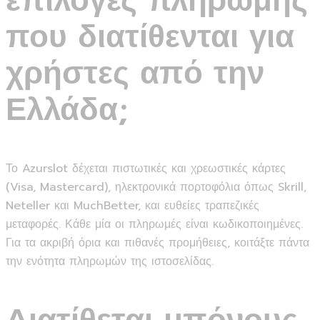
επιλογές πληρωμής
που διατίθενται για
χρήστες από την
Ελλάδα;
Το Azurslot δέχεται πιστωτικές και χρεωστικές κάρτες
(Visa, Mastercard), ηλεκτρονικά πορτοφόλια όπως Skrill,
Neteller και MuchBetter, και ευθείες τραπεζικές
μεταφορές. Κάθε μία οι πληρωμές είναι κωδικοποιημένες.
Για τα ακριβή όρια και πιθανές προμήθειες, κοιτάξτε πάντα
την ενότητα πληρωμών της ιστοσελίδας.