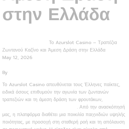
στην Ελλάδα
Home
Uncategorized
Το Azurslot Casino – Τραπέζια
Ζωντανού Καζίνο και Άμεση Δράση στην Ελλάδα
May 12, 2026
0 Comments
By
admin
Το Azurslot Casino απευθύνεται τους Έλληνες παίκτες,
ειδικά όσους επιθυμούν την αγωνία των ζωντανών
τραπεζιών και τη άμεση δράση των φρουτάκων,
https://azurslotcasino.net/el-gr/
. Από την ανασκόπησή
μας, η πλατφόρμα διαθέτει μια ποικιλία παιχνιδιών υψηλής
ποιότητας, με προσοχή στη σταθερή ροή και τη απόλαυση