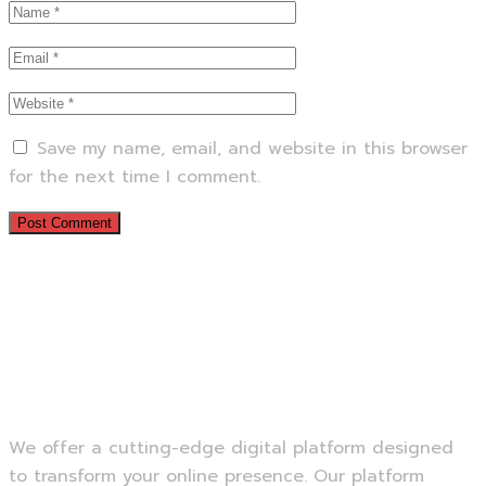
Save my name, email, and website in this browser
for the next time I comment.
Previous Service
Next Service
We offer a cutting-edge digital platform designed
to transform your online presence. Our platform