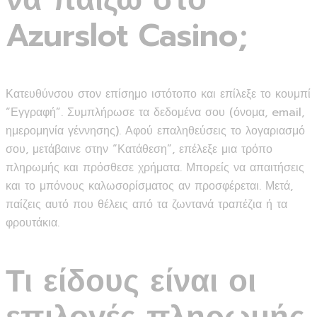
Azurslot Casino;
Κατευθύνσου στον επίσημο ιστότοπο και επίλεξε το κουμπί
“Εγγραφή”. Συμπλήρωσε τα δεδομένα σου (όνομα, email,
ημερομηνία γέννησης). Αφού επαληθεύσεις το λογαριασμό
σου, μετάβαινε στην “Κατάθεση”, επέλεξε μια τρόπο
πληρωμής και πρόσθεσε χρήματα. Μπορείς να απαιτήσεις
και το μπόνους καλωσορίσματος αν προσφέρεται. Μετά,
παίζεις αυτό που θέλεις από τα ζωντανά τραπέζια ή τα
φρουτάκια.
Τι είδους είναι οι