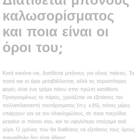
Διατίθεται μπόνους
καλωσορίσματος
και ποια είναι οι
όροι του;
Κατά κανόνα ναι, διατίθεται μπόνους για νέους παίκτες. Τα
ποσά και οι όροι μεταβάλλονται, αλλά τις περισσότερες
φορές είναι ένα τμήμα πάνω στην πρώτη κατάθεση.
Προηγουμένως το πάρεις, χρειάζεται να εξετάσεις τον
πολλαπλασιαστή ποντάρισματος (π.χ. x35), πόσες μέρες
υπάρχουν για να τον ολοκληρώσεις, σε ποια παιχνίδια
μετράνε οι πόντοι σου, και το υψηλότερο στοίχημα ανά
γύρο. Ο χρόνος που θα διαθέσεις να εξετάσεις τους όρους
αναμφίβολα δεν είναι άδικος.