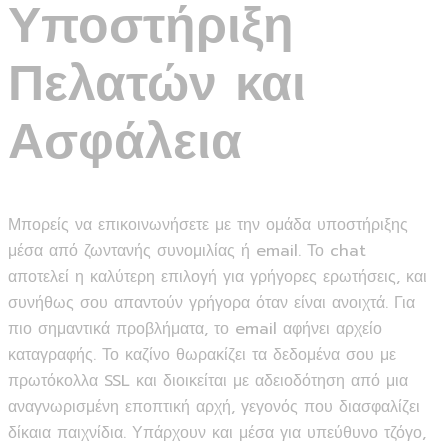
Υποστήριξη
Πελατών και
Ασφάλεια
Μπορείς να επικοινωνήσετε με την ομάδα υποστήριξης
μέσα από ζωντανής συνομιλίας ή email. Το chat
gov.uk
αποτελεί η καλύτερη επιλογή για γρήγορες ερωτήσεις, και
συνήθως σου απαντούν γρήγορα όταν είναι ανοιχτά. Για
πιο σημαντικά προβλήματα, το email αφήνει αρχείο
καταγραφής. Το καζίνο θωρακίζει τα δεδομένα σου με
πρωτόκολλα SSL και διοικείται με αδειοδότηση από μια
αναγνωρισμένη εποπτική αρχή, γεγονός που διασφαλίζει
δίκαια παιχνίδια. Υπάρχουν και μέσα για υπεύθυνο τζόγο,