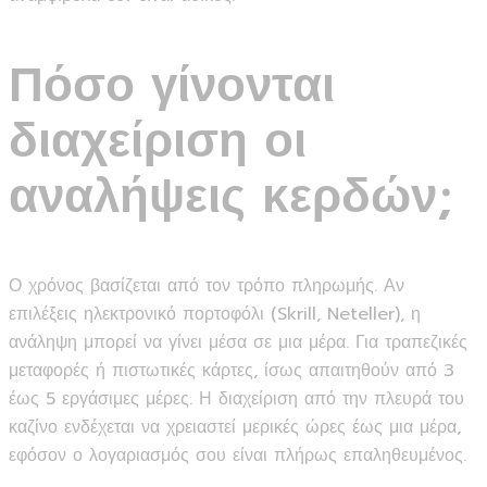
Πόσο γίνονται
διαχείριση οι
αναλήψεις κερδών;
Ο χρόνος βασίζεται από τον τρόπο πληρωμής. Αν
επιλέξεις ηλεκτρονικό πορτοφόλι (Skrill, Neteller), η
ανάληψη μπορεί να γίνει μέσα σε μια μέρα. Για τραπεζικές
μεταφορές ή πιστωτικές κάρτες, ίσως απαιτηθούν από 3
έως 5 εργάσιμες μέρες. Η διαχείριση από την πλευρά του
καζίνο ενδέχεται να χρειαστεί μερικές ώρες έως μια μέρα,
εφόσον ο λογαριασμός σου είναι πλήρως επαληθευμένος.