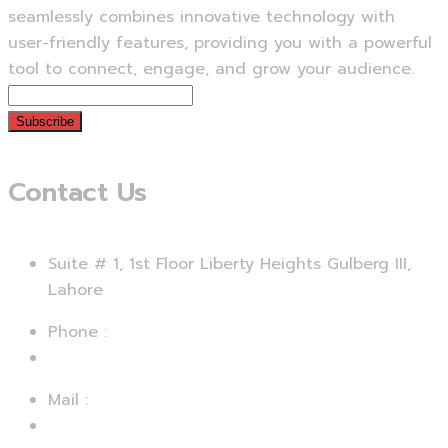
seamlessly combines innovative technology with
user-friendly features, providing you with a powerful
tool to connect, engage, and grow your audience.
Subscribe
Contact Us
Suite # 1, 1st Floor Liberty Heights Gulberg III,
Lahore
Phone :
+92 312 4729067
Mail :
support@smartseo.pk