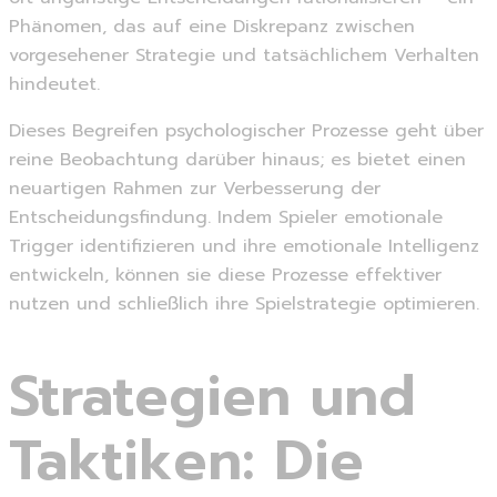
Phänomen, das auf eine Diskrepanz zwischen
vorgesehener Strategie und tatsächlichem Verhalten
hindeutet.
Dieses Begreifen psychologischer Prozesse geht über
reine Beobachtung darüber hinaus; es bietet einen
neuartigen Rahmen zur Verbesserung der
Entscheidungsfindung. Indem Spieler emotionale
Trigger identifizieren und ihre emotionale Intelligenz
entwickeln, können sie diese Prozesse effektiver
nutzen und schließlich ihre Spielstrategie optimieren.
Strategien und
Taktiken: Die