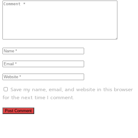
Save my name, email, and website in this browser
for the next time I comment.
Previous Service