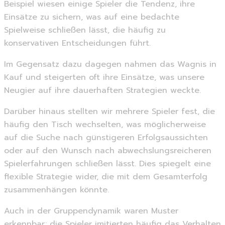
Beispiel wiesen einige Spieler die Tendenz, ihre
Einsätze zu sichern, was auf eine bedachte
Spielweise schließen lässt, die häufig zu
konservativen Entscheidungen führt.
Im Gegensatz dazu dagegen nahmen das Wagnis in
Kauf und steigerten oft ihre Einsätze, was unsere
Neugier auf ihre dauerhaften Strategien weckte.
Darüber hinaus stellten wir mehrere Spieler fest, die
häufig den Tisch wechselten, was möglicherweise
auf die Suche nach günstigeren Erfolgsaussichten
oder auf den Wunsch nach abwechslungsreicheren
Spielerfahrungen schließen lässt. Dies spiegelt eine
flexible Strategie wider, die mit dem Gesamterfolg
zusammenhängen könnte.
Auch in der Gruppendynamik waren Muster
erkennbar; die Spieler imitierten häufig das Verhalten