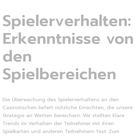
Spielerverhalten:
Erkenntnisse von
den
Spielbereichen
Die Überwachung des Spielerverhaltens an den
Casinotischen liefert nützliche Einsichten, die unsere
Strategie an Wetten bereichern. Wir stellten klare
Trends im Verhalten der Teilnehmer mit ihren
Spielkarten und anderen Teilnehmern fest. Zum