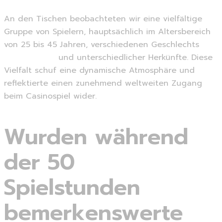
An den Tischen beobachteten wir eine vielfältige
Gruppe von Spielern, hauptsächlich im Altersbereich
von 25 bis 45 Jahren, verschiedenen Geschlechts
ibisworld.com
und unterschiedlicher Herkünfte. Diese
Vielfalt schuf eine dynamische Atmosphäre und
reflektierte einen zunehmend weltweiten Zugang
beim Casinospiel wider.
Wurden während
der 50
Spielstunden
bemerkenswerte