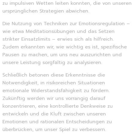
zu impulsiven Wetten leiten konnten, die von unseren
ursprünglichen Strategien abwichen.
Die Nutzung von Techniken zur Emotionsregulation –
wie etwa Meditationsübungen und das Setzen
strikter Einsatzlimits – erwies sich als hilfreich.
Zudem erkannten wir, wie wichtig es ist, spezifische
Pausen zu machen, um uns neu auszurichten und
unsere Leistung sorgfältig zu analysieren.
Schließlich betonen diese Erkenntnisse die
Notwendigkeit, in risikoreichen Situationen
emotionale Widerstandsfähigkeit zu fördern.
Zukünftig werden wir uns vorrangig darauf
konzentrieren, eine kontrollierte Denkweise zu
entwickeln und die Kluft zwischen unseren
Emotionen und rationalen Entscheidungen zu
überbrücken, um unser Spiel zu verbessern.