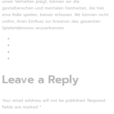
unser Verhalten prägt, können wir die
gestalterischen und mentalen Feinheiten, die hier
eine Rolle spielen, besser erfassen. Wir können nicht
umhin, ihren Einfluss zur Kreation des gesamten
Spielerlebnisses anzuerkennen.
Leave a Reply
Your email address will not be published.
Required
fields are marked
*