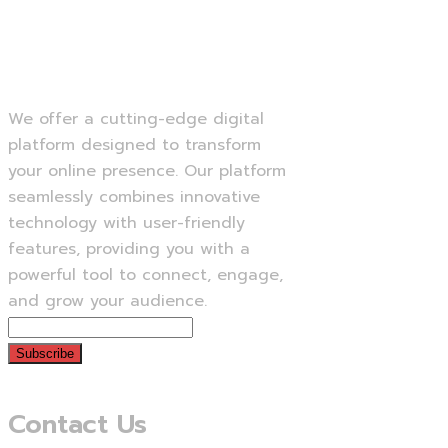
Next Service
We offer a cutting-edge digital
platform designed to transform
your online presence. Our platform
seamlessly combines innovative
technology with user-friendly
features, providing you with a
powerful tool to connect, engage,
and grow your audience.
Subscribe
Contact Us