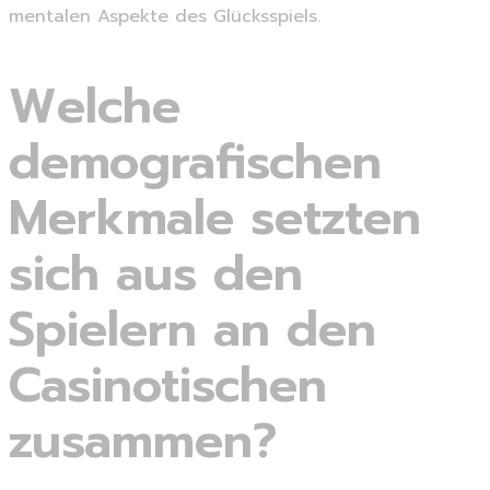
mentalen Aspekte des Glücksspiels.
Welche
demografischen
Merkmale setzten
sich aus den
Spielern an den
Casinotischen
zusammen?