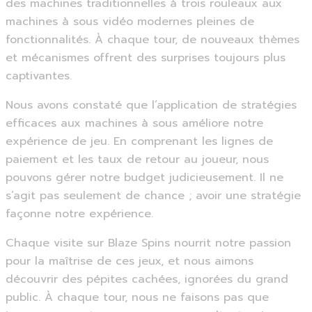
des machines traditionnelles à trois rouleaux aux
machines à sous vidéo modernes pleines de
fonctionnalités. À chaque tour, de nouveaux thèmes
et mécanismes offrent des surprises toujours plus
captivantes.
Nous avons constaté que l’application de stratégies
efficaces aux machines à sous améliore notre
expérience de jeu. En comprenant les lignes de
paiement et les taux de retour au joueur, nous
pouvons gérer notre budget judicieusement. Il ne
s’agit pas seulement de chance ; avoir une stratégie
façonne notre expérience.
Chaque visite sur Blaze Spins nourrit notre passion
pour la maîtrise de ces jeux, et nous aimons
découvrir des pépites cachées, ignorées du grand
public. À chaque tour, nous ne faisons pas que