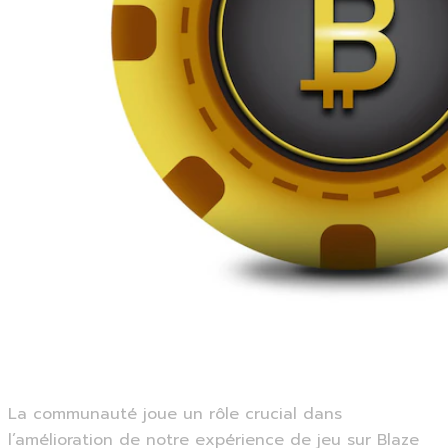
La communauté joue un rôle crucial dans
l’amélioration de notre expérience de jeu sur Blaze