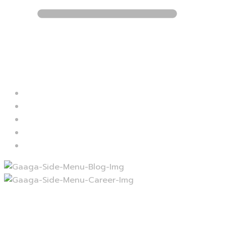
Blog
Career
Contact
Services
Projects