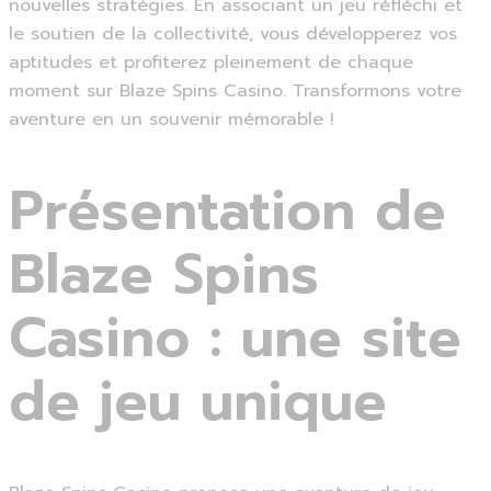
nouvelles stratégies. En associant un jeu réfléchi et
le soutien de la collectivité, vous développerez vos
aptitudes et profiterez pleinement de chaque
moment sur Blaze Spins Casino. Transformons votre
aventure en un souvenir mémorable !
Présentation de
Blaze Spins
Casino : une site
de jeu unique