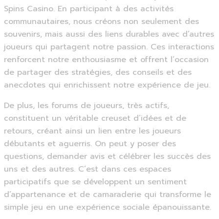
Spins Casino. En participant à des activités
communautaires, nous créons non seulement des
souvenirs, mais aussi des liens durables avec d’autres
joueurs qui partagent notre passion. Ces interactions
renforcent notre enthousiasme et offrent l’occasion
de partager des stratégies, des conseils et des
anecdotes qui enrichissent notre expérience de jeu.
De plus, les forums de joueurs, très actifs,
constituent un véritable creuset d’idées et de
retours, créant ainsi un lien entre les joueurs
débutants et aguerris. On peut y poser des
questions, demander avis et célébrer les succès des
uns et des autres. C’est dans ces espaces
participatifs que se développent un sentiment
d’appartenance et de camaraderie qui transforme le
simple jeu en une expérience sociale épanouissante.