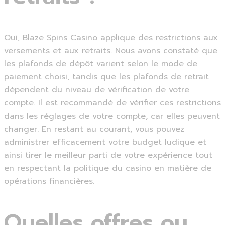
Oui, Blaze Spins Casino applique des restrictions aux
versements et aux retraits. Nous avons constaté que
les plafonds de dépôt varient selon le mode de
paiement choisi, tandis que les plafonds de retrait
dépendent du niveau de vérification de votre
compte. Il est recommandé de vérifier ces restrictions
dans les réglages de votre compte, car elles peuvent
changer. En restant au courant, vous pouvez
administrer efficacement votre budget ludique et
ainsi tirer le meilleur parti de votre expérience tout
en respectant la politique du casino en matière de
opérations financières.
Quelles offres ou