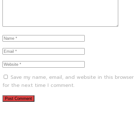
Save my name, email, and website in this browser
for the next time I comment.
Previous Service
Next Service