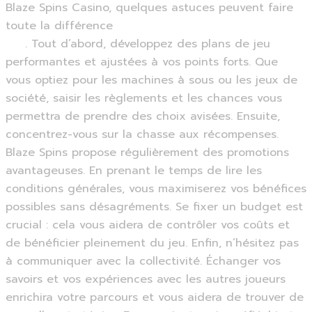
Blaze Spins Casino, quelques astuces peuvent faire
toute la différence
https://blazesspinscasino.com/fr-
be/
. Tout d’abord, développez des plans de jeu
performantes et ajustées à vos points forts. Que
vous optiez pour les machines à sous ou les jeux de
société, saisir les règlements et les chances vous
permettra de prendre des choix avisées. Ensuite,
concentrez-vous sur la chasse aux récompenses.
Blaze Spins propose régulièrement des promotions
avantageuses. En prenant le temps de lire les
conditions générales, vous maximiserez vos bénéfices
possibles sans désagréments. Se fixer un budget est
crucial : cela vous aidera de contrôler vos coûts et
de bénéficier pleinement du jeu. Enfin, n’hésitez pas
à communiquer avec la collectivité. Échanger vos
savoirs et vos expériences avec les autres joueurs
enrichira votre parcours et vous aidera de trouver de