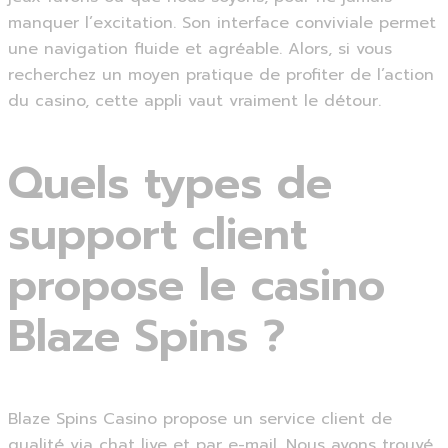
manquer l’excitation. Son interface conviviale permet
une navigation fluide et agréable. Alors, si vous
recherchez un moyen pratique de profiter de l’action
du casino, cette appli vaut vraiment le détour.
Quels types de
support client
propose le casino
Blaze Spins ?
Blaze Spins Casino propose un service client de
qualité via chat live et par e-mail. Nous avons trouvé