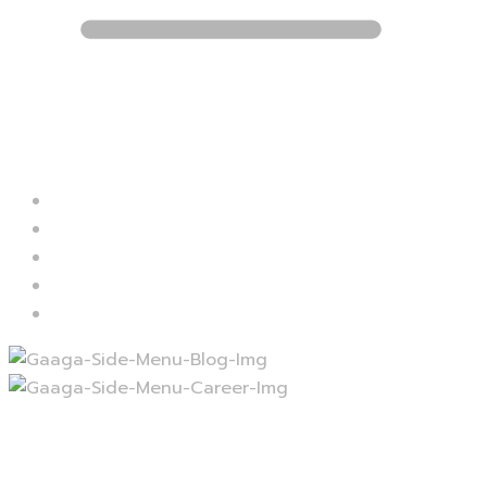
Blog
Career
Contact
Services
Projects