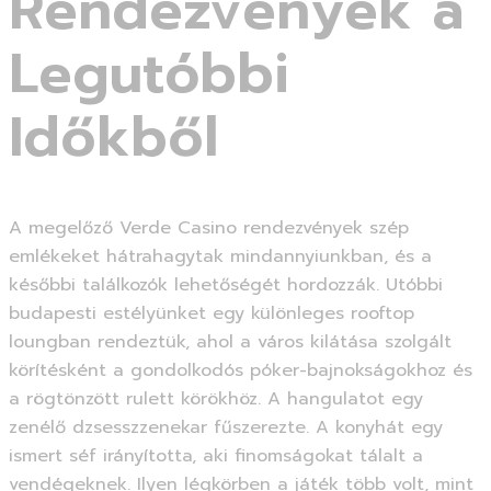
Rendezvények a
Legutóbbi
Időkből
A megelőző Verde Casino rendezvények szép
emlékeket hátrahagytak mindannyiunkban, és a
későbbi találkozók lehetőségét hordozzák. Utóbbi
budapesti estélyünket egy különleges rooftop
loungban rendeztük, ahol a város kilátása szolgált
körítésként a gondolkodós póker-bajnokságokhoz és
a rögtönzött rulett körökhöz. A hangulatot egy
zenélő dzsesszzenekar fűszerezte. A konyhát egy
ismert séf irányította, aki finomságokat tálalt a
vendégeknek. Ilyen légkörben a játék több volt, mint