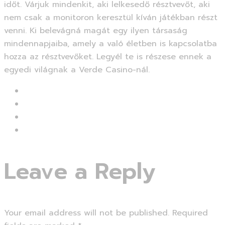
időt. Várjuk mindenkit, aki lelkesedő résztvevőt, aki
nem csak a monitoron keresztül kíván játékban részt
venni. Ki belevágná magát egy ilyen társaság
mindennapjaiba, amely a való életben is kapcsolatba
hozza az résztvevőket. Legyél te is részese ennek a
egyedi világnak a Verde Casino-nál.
Leave a Reply
Your email address will not be published.
Required