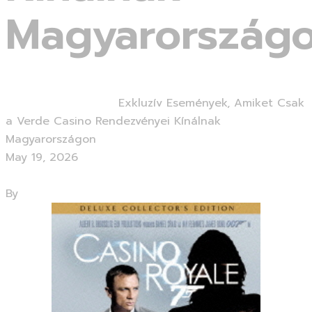
Magyarország
Home
Uncategorized
Exkluzív Események, Amiket Csak
a Verde Casino Rendezvényei Kínálnak
Magyarországon
May 19, 2026
0 Comments
By
admin