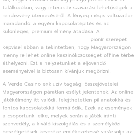
találkozókon, vagy interaktív szavazási lehetőségek a
rendezvény ütemezéséről. A lényeg mégis változatlan
maradandó: a egyéni kapcsolatépítés és az
különleges, prémium élmény átadása. A
Letöltése
Verde Online Ingyenes Nyerőgépek
pionír szerepet
képvisel abban a tekintetben, hogy Magyarországon
mennyire lehet online kaszinóközösséget offline térbe
áthelyezni. Ezt a helyzetünket a eljövendő
eseményeivel is biztosan kívánjuk megőrizni.
A Verde Casino exkluzív tagsági összejövetelei
Magyarországon páratlan esélyt jelentenek. Az online
játékélmény itt valódi, felejthetetlen pillanatokká és
fontos kapcsolatokká formálódik. Ezek az események
a csoportunk lelke, melyek során a játék iránti
szenvedély, a kiváló kiszolgálás és a személyközi
beszélgetések keveréke emlékezetessé varázsolja az