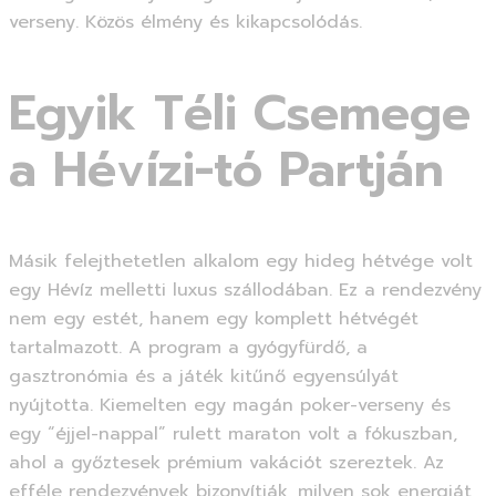
verseny. Közös élmény és kikapcsolódás.
Egyik Téli Csemege
a Hévízi-tó Partján
Másik felejthetetlen alkalom egy hideg hétvége volt
egy Hévíz melletti luxus szállodában. Ez a rendezvény
nem egy estét, hanem egy komplett hétvégét
tartalmazott. A program a gyógyfürdő, a
gasztronómia és a játék kitűnő egyensúlyát
nyújtotta. Kiemelten egy magán poker-verseny és
egy “éjjel-nappal” rulett maraton volt a fókuszban,
ahol a győztesek prémium vakációt szereztek. Az
efféle rendezvények bizonyítják, milyen sok energiát