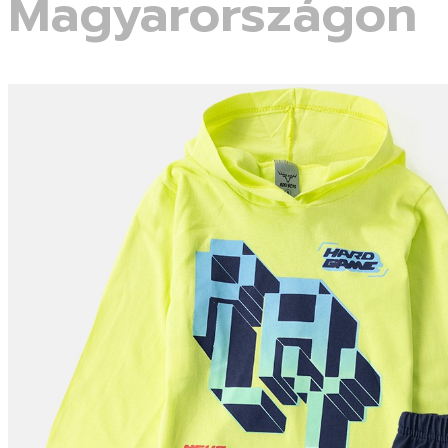
Magyarországon