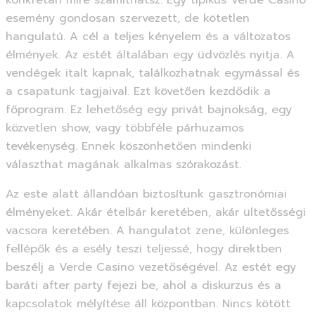
konkrétan mire számíthatsz. Egy tipikus Verde Casino
esemény gondosan szervezett, de kötetlen
hangulatú. A cél a teljes kényelem és a változatos
élmények. Az estét általában egy üdvözlés nyitja. A
vendégek italt kapnak, találkozhatnak egymással és
a csapatunk tagjaival. Ezt követően kezdődik a
főprogram. Ez lehetőség egy privát bajnokság, egy
közvetlen show, vagy többféle párhuzamos
tevékenység. Ennek köszönhetően mindenki
választhat magának alkalmas szórakozást.
Az este alatt állandóan biztosítunk gasztronómiai
élményeket. Akár ételbár keretében, akár ültetősségi
vacsora keretében. A hangulatot zene, különleges
fellépők és a esély teszi teljessé, hogy direktben
beszélj a Verde Casino vezetőségével. Az estét egy
baráti after party fejezi be, ahol a diskurzus és a
kapcsolatok mélyítése áll központban. Nincs kötött