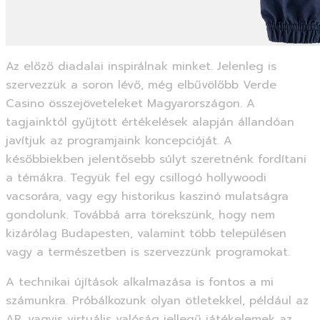
Az előző diadalai inspirálnak minket. Jelenleg is
szervezzük a soron lévő, még elbűvölőbb Verde
Casino összejöveteleket Magyarországon. A
tagjainktól gyűjtött értékelések alapján állandóan
javítjuk az programjaink koncepcióját. A
későbbiekben jelentősebb súlyt szeretnénk fordítani
a témákra. Tegyük fel egy csillogó hollywoodi
vacsorára, vagy egy historikus kaszinó mulatságra
gondolunk. Továbbá arra törekszünk, hogy nem
kizárólag Budapesten, valamint több településen
vagy a természetben is szervezzünk programokat.
A technikai újítások alkalmazása is fontos a mi
számunkra. Próbálkozunk olyan ötletekkel, például az
AR, vagyis virtuális valóság jellegű játékelemek az