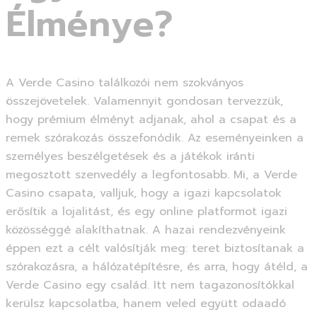
Élménye?
A Verde Casino találkozói nem szokványos
összejövetelek. Valamennyit gondosan tervezzük,
hogy prémium élményt adjanak, ahol a csapat és a
remek szórakozás összefonódik. Az eseményeinken a
személyes beszélgetések és a játékok iránti
megosztott szenvedély a legfontosabb. Mi, a Verde
Casino csapata, valljuk, hogy a igazi kapcsolatok
erősítik a lojalitást, és egy online platformot igazi
közösséggé alakíthatnak. A hazai rendezvényeink
éppen ezt a célt valósítják meg: teret biztosítanak a
szórakozásra, a hálózatépítésre, és arra, hogy átéld, a
Verde Casino egy család. Itt nem tagazonosítókkal
kerülsz kapcsolatba, hanem veled együtt odaadó