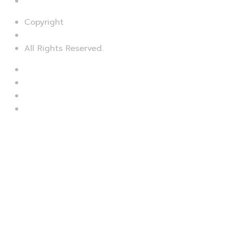
Digital Marketing
Copyright
© SMART SEO
All Rights Reserved.