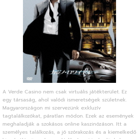
A Verde Casino nem csak virtuális játékterület. Ez
egy társaság, ahol valódi ismeretségek születnek.
Magyarországon mi szervezünk exkluzív
tagtalálkozókat, páratlan módon. Ezek az események
meghaladják a szokásos online kaszinózáson. Itt a
személyes találkozás, a jó szórakozás és a kiemelkedő