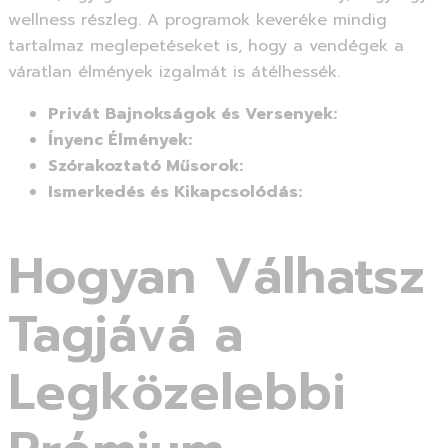
wellness részleg. A programok keveréke mindig
tartalmaz meglepetéseket is, hogy a vendégek a
váratlan élmények izgalmát is átélhessék.
Privát Bajnokságok és Versenyek:
Ínyenc Élmények:
Szórakoztató Műsorok:
Ismerkedés és Kikapcsolódás:
Hogyan Válhatsz
Tagjává a
Legközelebbi