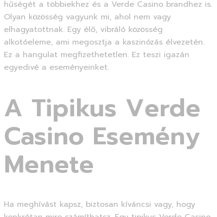
hűségét a többiekhez és a Verde Casino brandhez is.
Olyan közösség vagyunk mi, ahol nem vagy
elhagyatottnak. Egy élő, vibráló közösség
alkotóeleme, ami megosztja a kaszinózás élvezetén.
Ez a hangulat megfizethetetlen. Ez teszi igazán
egyedivé a eseményeinket.
A Tipikus Verde
Casino Esemény
Menete
Ha meghívást kapsz, biztosan kíváncsi vagy, hogy