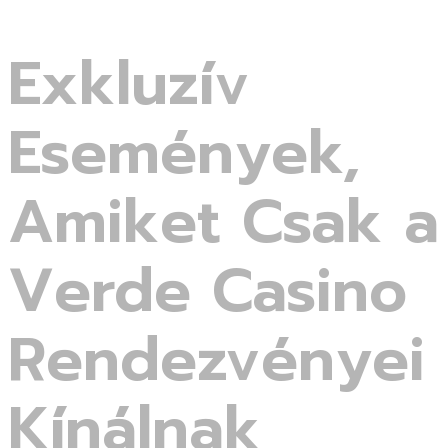
Exkluzív
Események,
Amiket Csak a
Verde Casino
Rendezvényei
Kínálnak