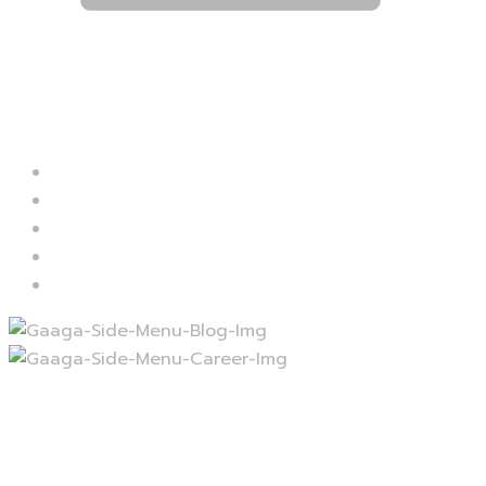
Blog
Career
Contact
Services
Projects