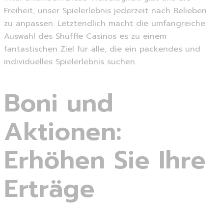
Freiheit, unser Spielerlebnis jederzeit nach Belieben
zu anpassen. Letztendlich macht die umfangreiche
Auswahl des Shuffle Casinos es zu einem
fantastischen Ziel für alle, die ein packendes und
individuelles Spielerlebnis suchen.
Boni und
Aktionen:
Erhöhen Sie Ihre
Erträge