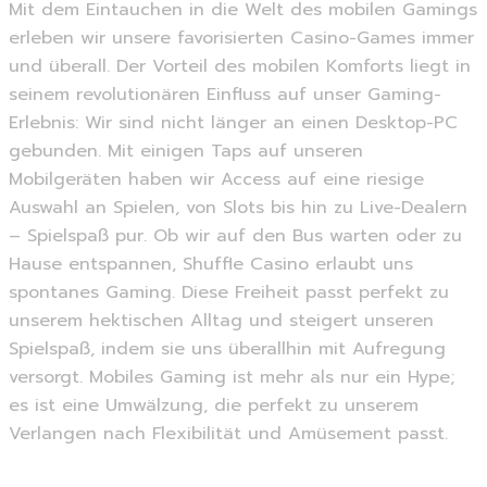
Mit dem Eintauchen in die Welt des mobilen Gamings
erleben wir unsere favorisierten Casino-Games immer
und überall. Der Vorteil des mobilen Komforts liegt in
seinem revolutionären Einfluss auf unser Gaming-
Erlebnis: Wir sind nicht länger an einen Desktop-PC
gebunden. Mit einigen Taps auf unseren
Mobilgeräten haben wir Access auf eine riesige
Auswahl an Spielen, von Slots bis hin zu Live-Dealern
– Spielspaß pur. Ob wir auf den Bus warten oder zu
Hause entspannen, Shuffle Casino erlaubt uns
spontanes Gaming. Diese Freiheit passt perfekt zu
unserem hektischen Alltag und steigert unseren
Spielspaß, indem sie uns überallhin mit Aufregung
versorgt. Mobiles Gaming ist mehr als nur ein Hype;
es ist eine Umwälzung, die perfekt zu unserem
Verlangen nach Flexibilität und Amüsement passt.