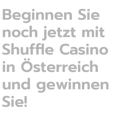
Beginnen Sie
noch jetzt mit
Shuffle Casino
in Österreich
und gewinnen
Sie!