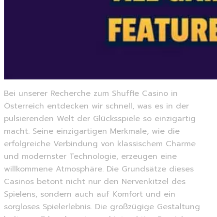
Bei unserer Recherche zum Shuffle Casino in
Österreich entdecken wir schnell, was es in der
pulsierenden Welt der Glücksspiele so einzigartig
macht. Seine einzigartigen Merkmale, wie die
erfolgreiche Verbindung von klassischem Charme
und modernster Technologie, erzeugen eine
willkommene Atmosphäre. Die Grundsätze dieses
Casinos betont nicht nur den Nervenkitzel des
Spielens, sondern auch auf Komfort und ein
sorgloses Spielerlebnis. Die großzügige Gestaltung