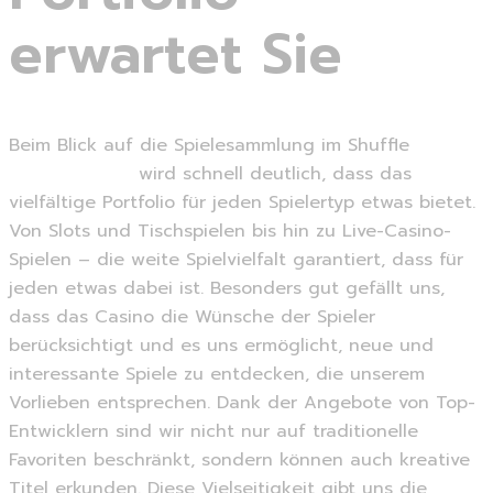
erwartet Sie
Beim Blick auf die Spielesammlung im Shuffle
website
shuffle casino
wird schnell deutlich, dass das
vielfältige Portfolio für jeden Spielertyp etwas bietet.
Von Slots und Tischspielen bis hin zu Live-Casino-
Spielen – die weite Spielvielfalt garantiert, dass für
jeden etwas dabei ist. Besonders gut gefällt uns,
dass das Casino die Wünsche der Spieler
berücksichtigt und es uns ermöglicht, neue und
interessante Spiele zu entdecken, die unserem
Vorlieben entsprechen. Dank der Angebote von Top-
Entwicklern sind wir nicht nur auf traditionelle
Favoriten beschränkt, sondern können auch kreative
Titel erkunden. Diese Vielseitigkeit gibt uns die