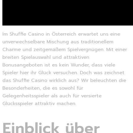
Im Shuffle Casino in Österreich erwartet uns eine
unverwechselbare Mischung aus traditionellem
Charme und zeitgemäßem Spielvergnügen. Mit einer
breiten Spielauswahl und attraktiven
Bonusangeboten ist es kein Wunder, dass viele
Spieler hier ihr Glück versuchen. Doch was zeichnet
das Shuffle Casino wirklich aus? Wir beleuchten die
Besonderheiten, die es sowohl für
Gelegenheitsspieler als auch für versierte
Glücksspieler attraktiv machen.
Einblick über