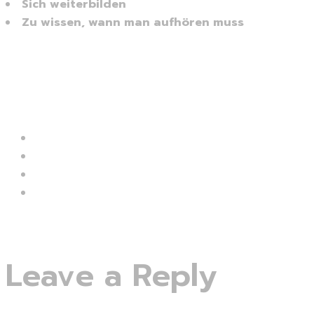
Sich weiterbilden
Zu wissen, wann man aufhören muss
Leave a Reply