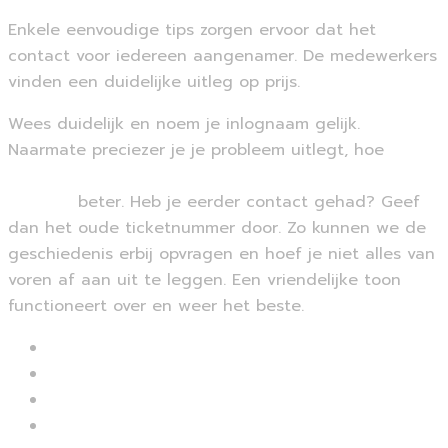
Enkele eenvoudige tips zorgen ervoor dat het
contact voor iedereen aangenamer. De medewerkers
vinden een duidelijke uitleg op prijs.
Wees duidelijk en noem je inlognaam gelijk.
Naarmate preciezer je je probleem uitlegt, hoe
https://www.ibisworld.com/classifications/naics/7131
arcades
beter. Heb je eerder contact gehad? Geef
dan het oude ticketnummer door. Zo kunnen we de
geschiedenis erbij opvragen en hoef je niet alles van
voren af aan uit te leggen. Een vriendelijke toon
functioneert over en weer het beste.