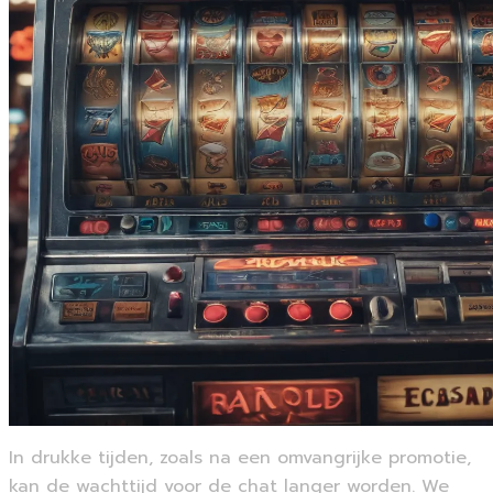
In drukke tijden, zoals na een omvangrijke promotie,
kan de wachttijd voor de chat langer worden. We