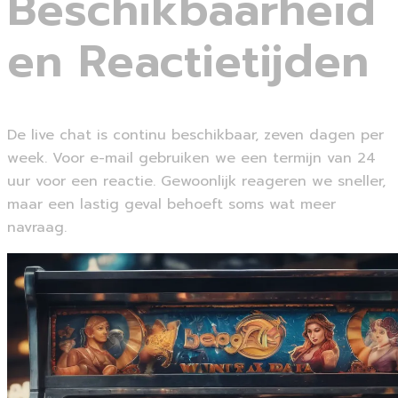
Beschikbaarheid
en Reactietijden
De live chat is continu beschikbaar, zeven dagen per
week. Voor e-mail gebruiken we een termijn van 24
uur voor een reactie. Gewoonlijk reageren we sneller,
maar een lastig geval behoeft soms wat meer
navraag.