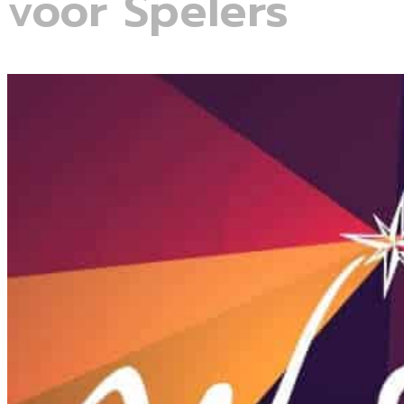
voor Spelers