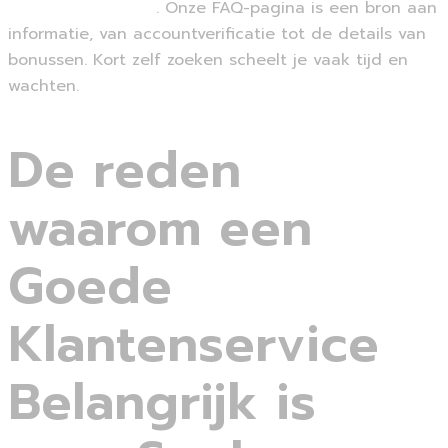
https://winstari.nl/
. Onze FAQ-pagina is een bron aan
informatie, van accountverificatie tot de details van
bonussen. Kort zelf zoeken scheelt je vaak tijd en
wachten.
De reden
waarom een
Goede
Klantenservice
Belangrijk is