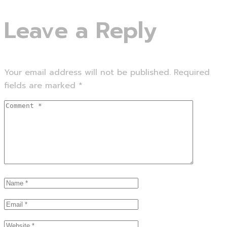
Leave a Reply
Your email address will not be published.
Required
fields are marked
*