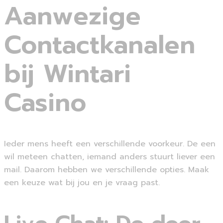
Aanwezige
Contactkanalen
bij Wintari
Casino
Ieder mens heeft een verschillende voorkeur. De een
wil meteen chatten, iemand anders stuurt liever een
mail. Daarom hebben we verschillende opties. Maak
een keuze wat bij jou en je vraag past.