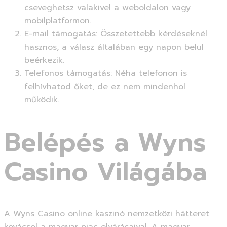
cseveghetsz valakivel a weboldalon vagy
mobilplatformon.
E-mail támogatás: Összetettebb kérdéseknél
hasznos, a válasz általában egy napon belül
beérkezik.
Telefonos támogatás: Néha telefonon is
felhívhatod őket, de ez nem mindenhol
működik.
Belépés a Wyns
Casino Világába
A Wyns Casino online kaszinó nemzetközi hátteret