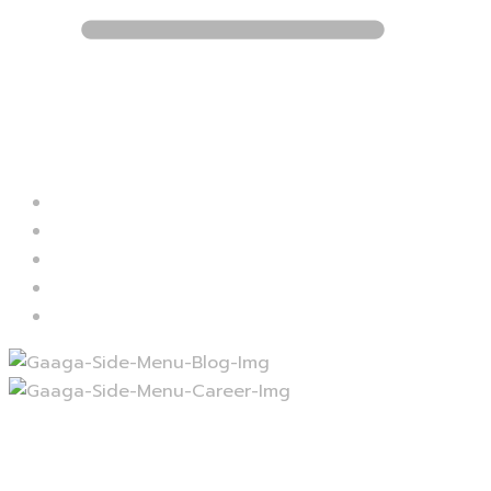
Blog
Career
Contact
Services
Projects