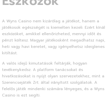
Eszközök
A Wyns Casino nem kizárólag a játékot, hanem a
játékosok egészségét is kiemelten kezeli. Ezért kínál
eszközöket, amikkel ellenőrizheted, mennyi időt és
pénzt költesz. Magyar játékosként megadhatsz napi,
heti vagy havi keretet, vagy igényelhetsz ideiglenes
kitiltást.
A valós idejű kimutatások feltárják, hogyan
tevékenykedsz. A platform tanácsokat és
hivatkozásokat is nyújt olyan szervezetekhez, mint a
Szerencsejáték Zrt. által irányított szolgálatok. A
felelős játék mindenki számára lényeges, és a Wyns
Casino is ezt segíti.