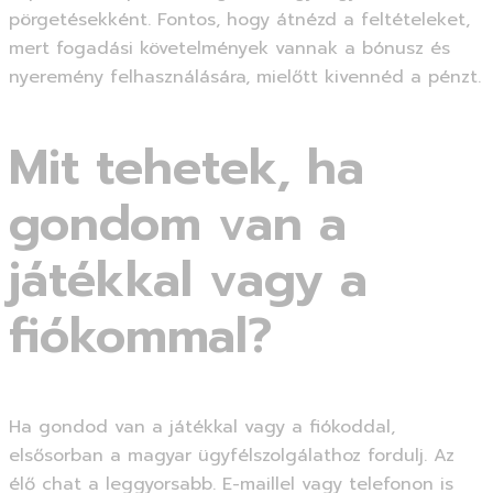
pörgetésekként. Fontos, hogy átnézd a feltételeket,
mert fogadási követelmények vannak a bónusz és
nyeremény felhasználására, mielőtt kivennéd a pénzt.
Mit tehetek, ha
gondom van a
játékkal vagy a
fiókommal?
Ha gondod van a játékkal vagy a fiókoddal,
elsősorban a magyar ügyfélszolgálathoz fordulj. Az
élő chat a leggyorsabb. E-maillel vagy telefonon is