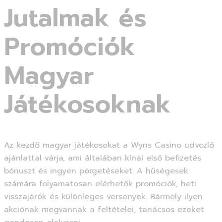
Jutalmak és
Promóciók
Magyar
Játékosoknak
Az kezdő magyar játékosokat a Wyns Casino üdvözlő
ajánlattal várja, ami általában kínál első befizetés
bónuszt és ingyen pörgetéseket. A hűségesek
számára folyamatosan elérhetők promóciók, heti
visszajárók és különleges versenyek. Bármely ilyen
akciónak megvannak a feltételei, tanácsos ezeket