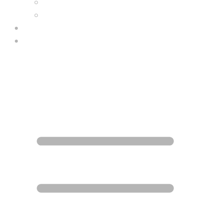
Photography
Brand Logo
Blog
Contact Us
Menu
Lets start