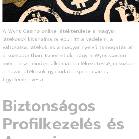
A Wyns Casino online játékterülete a magyar
játékosok kívánalmaira épül. Itt a védelem, a
változatos játékok és a magyar nyelvű támogatás áll
a középpontban. Ismertetjük, hogy a Wyns Casino
miért teszi minden alkalmat emlékezetessé, miközben
a hazai játékosok gyakorlati aspektusait is
figyelembe veszi.
Biztonságos
Profilkezelés és