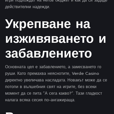
игри подхождат на негов бюджет и как да си зададе
действителни надежди.
Укрепване на
изживяването и
забавлението
Основната цел е забавлението, а замесването го
руши. Като премахва неяснотите, Verde Casino
директно увеличава насладата. Новакът може да се
потопи в вълшебния свят на игрите, без всеки
момент да се пита “А сега какво?”. Тази гладкост
налага всяка сесия по-ангажираща.