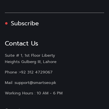
Subscribe
Contact Us
Suite # 1, 1st Floor Liberty
Heights Gulberg III, Lahore
Phone :
+92 312 4729067
Mail :
support@smartseo.pk
Working Hours : 10 AM - 6 PM