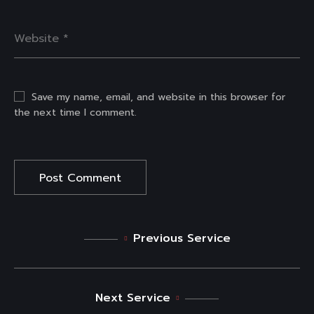
Save my name, email, and website in this browser for
the next time I comment.
Previous Service
Next Service