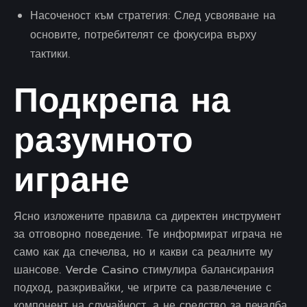
Насоченост към стратегия: След усвояване на
основите, потребителят се фокусира върху
тактики.
Подкрепа на
разумното
игране
Ясно изложените правила са директен инструмент
за отговорно поведение. Те информират играча не
само как да спечелва, но и какви са реалните му
шансове. Verde Casino стимулира балансирания
подход, разкривайки, че игрите са развлечение с
компонент на случайност, а не средство за печалба.