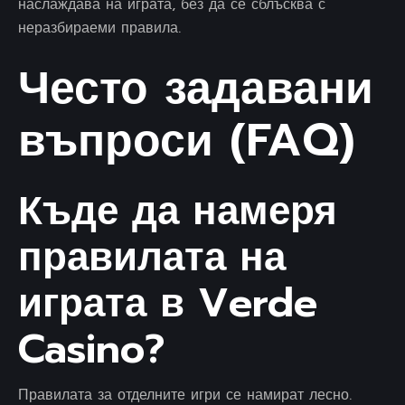
наслаждава на играта, без да се сблъсква с
неразбираеми правила.
Често задавани
въпроси (FAQ)
Къде да намеря
правилата на
играта в Verde
Casino?
Правилата за отделните игри се намират лесно.