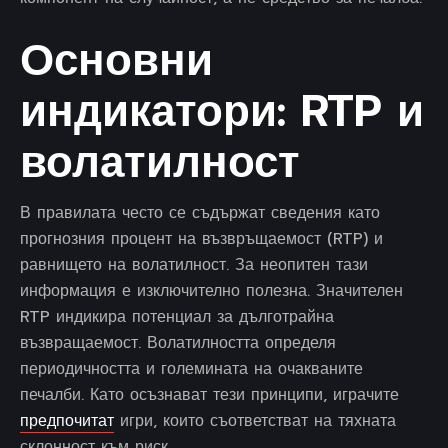
Основни
индикатори: RTP и
волатилност
В правилата често се съдържат сведения като
прогнозния процент на възвръщаемост (RTP) и
равнището на волатилност. За неопитен тази
информация е изключително полезна. Значителен
RTP индикира потенциал за дълготрайна
възвращаемост. Волатилността определя
периодичността и големината на очакваните
печалби. Като осъзнават тези принципи, играчите
предпочитат
игри, които съответстват на тяхната
склонност към риск.