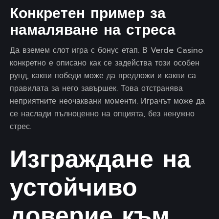
Конкретен пример за
намаляване на стреса
Да вземем слот игра с бонус етап. В Verde Casino
конкретно е описано как се задейства този особен
рунд, какви победи може да предложи и какви са
правилата за него завършек. Това отстранява
неприятните неочаквани моменти. Играчът може да
се наслади пълноценно на опцията, без ненужно
стрес.
Изграждане на
устойчиво
доверие към