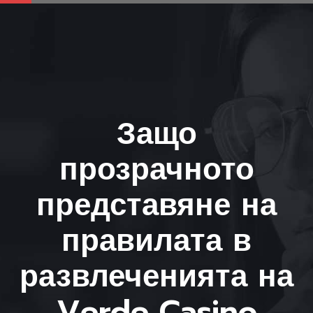
Защо
прозрачното
представяне на
правилата в
развлеченията на
Verde Casino