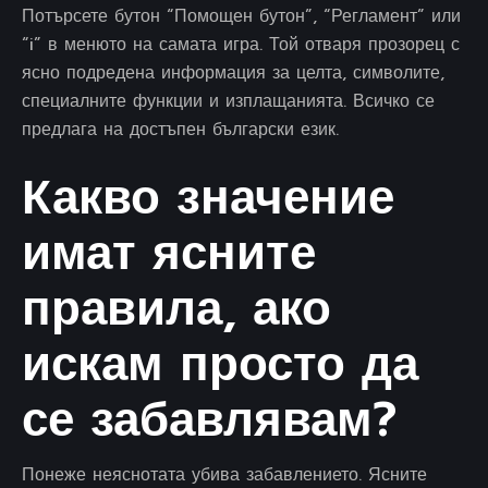
Потърсете бутон “Помощен бутон”, “Регламент” или
“i” в менюто на самата игра. Той отваря прозорец с
ясно подредена информация за целта, символите,
специалните функции и изплащанията. Всичко се
предлага на достъпен български език.
Какво значение
имат ясните
правила, ако
искам просто да
се забавлявам?
Понеже неяснотата убива забавлението. Ясните