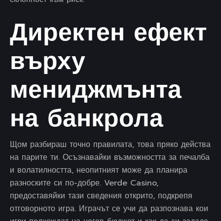
Директен ефект
върху
мениджмънта
на банкрола
Щом разбираш точно правилата, това пряко действа
на парите ти. Осъзнавайки възможността за печалба
и волатилността, неопитният може да планира
разноските си по-добре. Verde Casino,
предоставяйки тази сведения открито, подкрепя
отговорното игра. Играчът се учи да разпознава кои