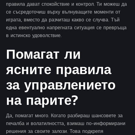
правила дават спокойствие и контрол. Ти можеш да
се съсредоточиш върху вълнуващите моменти от
играта, вместо да разчиташ какво се случва. Тъй
една евентуално напрегната ситуация се превръща
в истинско удоволствие.
Помагат ли
ясните правила
за управлението
на парите?
Да, помагат много. Когато разбираш шансовете за
печалба и волатилността, взимаш по-информирани
решения за своите залози. Това подкрепя