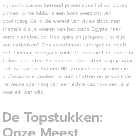
Bij Jack`s Casino betreed je een speelhal vol opties
binnen. Onze lobby is een bont overzicht van
opwinding. Ga in de wereld van video slots, met
thema’s die je voeren van het oude Egypte naar
verre planeten, vol free spins en jackpots. Houd je
van nadenken? Ons assortiment tafelspellen heeft
het allemaal: blackjack, roulette, baccarat en poker in
talloze varianten. En voor de echte sfeer stap je naar
het live casino. Via een HD-stream speel je mee met
professionele dealers, je kunt chatten en je voelt de
nerveuze spanning van een echte casino-vloer. Er is
voor elk wat wils.
De Topstukken:
Onze Meest