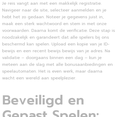
Je reis vangt aan met een makkelijk registratie.
Navigeer naar de site, selecteer aanmelden en je
hebt het zo gedaan. Noteer je gegevens juist in,
maak een sterk wachtwoord en stem in met onze
voorwaarden. Daarna komt de verificatie. Deze stap is
noodzakelijk en garandeert dat alle spelers bij ons
beschermd kan spelen. Upload een kopie van je ID-
bewijs en een recent bewijs bewijs van je adres. Na
validatie – doorgaans binnen een dag – kun je
meteen aan de slag met alle bonusaanbiedingen en
speelautomaten. Het is even werk, maar daarna
wacht een wereld aan speelplezier.
Beveiligd en
Gepast Spelen: