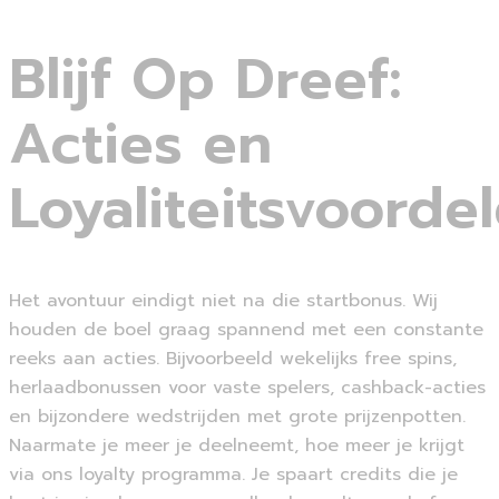
Blijf Op Dreef:
Acties en
Loyaliteitsvoorde
Het avontuur eindigt niet na die startbonus. Wij
houden de boel graag spannend met een constante
reeks aan acties. Bijvoorbeeld wekelijks free spins,
herlaadbonussen voor vaste spelers, cashback-acties
en bijzondere wedstrijden met grote prijzenpotten.
Naarmate je meer je deelneemt, hoe meer je krijgt
via ons loyalty programma. Je spaart credits die je