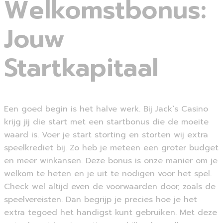
Welkomstbonus:
Jouw
Startkapitaal
Een goed begin is het halve werk. Bij Jack`s Casino
krijg jij die start met een startbonus die de moeite
waard is. Voer je start storting en storten wij extra
speelkrediet bij. Zo heb je meteen een groter budget
en meer winkansen. Deze bonus is onze manier om je
welkom te heten en je uit te nodigen voor het spel.
Check wel altijd even de voorwaarden door, zoals de
speelvereisten. Dan begrijp je precies hoe je het
extra tegoed het handigst kunt gebruiken. Met deze