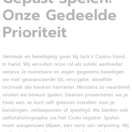
Onze Gedeelde
Prioriteit
Vermaak en beveiliging gaan bij Jack`s Casino hand
in hand. Wij vervullen onze rol als solide aanbieder
serieus. Je monetaire en eigen gegevens beveiligen
we met geavanceerde SSL-encryptie, dezelfde
techniek die banken hanteren. Minstens zo waardevol
vinden we bewust spelen. Daarom presenteren we je
tools aan. Je kunt zelf grenzen instellen voor je
betalingen, verliesposten of speeltijd. We bieden ook
zelfuitsluitingsoptie via het Cruks register. Spelen
moet aangenaam blijven, een vorm van verpozing. Wij