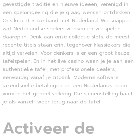
gevestigde traditie en nieuwe ideeën, verenigd in
een spelomgeving die je graag wensen ontdekken.
Ons kracht is de band met Nederland. We snappen
wat Nederlandse spelers wensen en we spelen
daarop in. Denk aan onze collectie slots: de meest
recente titels staan erin, tegenover klassiekers die
altijd vervelen. Voor denkers is er een groot keuze
tafelspelen. En in het live casino waan je je aan een
authentieke tafel, met professionele dealers,
eenvoudig vanaf je zitbank. Moderne software,
razendsnelle betalingen en een Nederlands team
vormen het geheel volledig. Die samenstelling haalt
je als vanzelf weer terug naar de tafel.
Activeer de