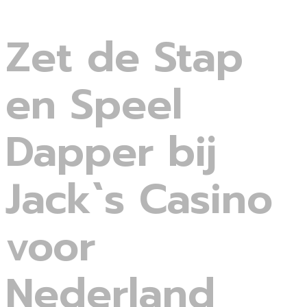
Zet de Stap
en Speel
Dapper bij
Jack`s Casino
voor
Nederland