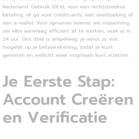
Nederland. Gebruik iDEAL voor een rechtstreekse
betaling, of ga voor creditcards, een overboeking of
een e-wallet. Voor opnames leveren we inspanning
om elke aanvraag efficiënt af te werken, vaak al in
24 uur. Ons doel is simpelweg: je winst zo vlot
mogelijk op je betaalrekening, zodat je kunt
genieten en wellicht weer nogmaals kunt inzetten.
Je Eerste Stap:
Account Creëren
en Verificatie