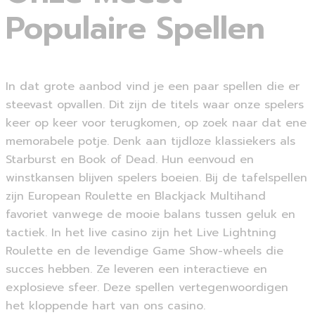
Populaire Spellen
In dat grote aanbod vind je een paar spellen die er
steevast opvallen. Dit zijn de titels waar onze spelers
keer op keer voor terugkomen, op zoek naar dat ene
memorabele potje. Denk aan tijdloze klassiekers als
Starburst en Book of Dead. Hun eenvoud en
winstkansen blijven spelers boeien. Bij de tafelspellen
zijn European Roulette en Blackjack Multihand
favoriet vanwege de mooie balans tussen geluk en
tactiek. In het live casino zijn het Live Lightning
Roulette en de levendige Game Show-wheels die
succes hebben. Ze leveren een interactieve en
explosieve sfeer. Deze spellen vertegenwoordigen
het kloppende hart van ons casino.