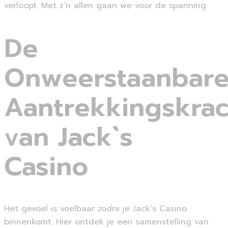
verloopt. Met z’n allen gaan we voor de spanning.
De
Onweerstaanbar
Aantrekkingskrac
van Jack`s
Casino
Het gevoel is voelbaar zodra je Jack`s Casino
binnenkomt. Hier ontdek je een samenstelling van