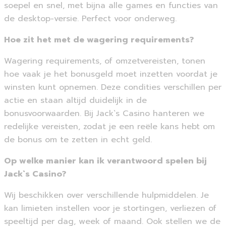
soepel en snel, met bijna alle games en functies van
de desktop-versie. Perfect voor onderweg.
Hoe zit het met de wagering requirements?
Wagering requirements, of omzetvereisten, tonen
hoe vaak je het bonusgeld moet inzetten voordat je
winsten kunt opnemen. Deze condities verschillen per
actie en staan altijd duidelijk in de
bonusvoorwaarden. Bij Jack`s Casino hanteren we
redelijke vereisten, zodat je een reële kans hebt om
de bonus om te zetten in echt geld.
Op welke manier kan ik verantwoord spelen bij
Jack`s Casino?
Wij beschikken over verschillende hulpmiddelen. Je
kan limieten instellen voor je stortingen, verliezen of
speeltijd per dag, week of maand. Ook stellen we de