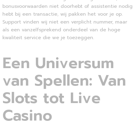
bonusvoorwaarden niet doorhebt of assistentie nodig
hebt bij een transactie, wij pakken het voor je op.
Support vinden wij niet een verplicht nummer, maar
als een vanzelfsprekend onderdeel van de hoge
kwaliteit service die we je toezeggen.
Een Universum
van Spellen: Van
Slots tot Live
Casino