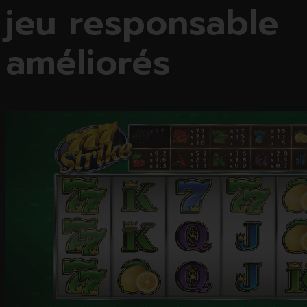
jeu responsable
améliorés