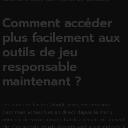
Comment accéder
plus facilement aux
outils de jeu
responsable
maintenant ?
Les outils de limites (dépôt, mise, session) sont
désormais accessibles en direct depuis le menu
principal de votre compte, habituellement en un seul
clic. Des rappels visuels discrets sont aussi intégrés à