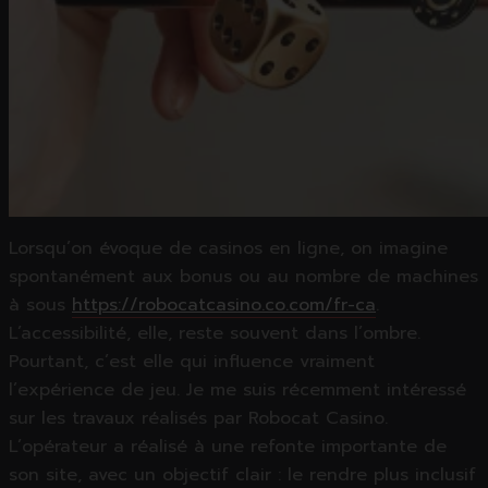
Lorsqu’on évoque de casinos en ligne, on imagine
spontanément aux bonus ou au nombre de machines
à sous
https://robocatcasino.co.com/fr-ca
.
L’accessibilité, elle, reste souvent dans l’ombre.
Pourtant, c’est elle qui influence vraiment
l’expérience de jeu. Je me suis récemment intéressé
sur les travaux réalisés par Robocat Casino.
L’opérateur a réalisé à une refonte importante de
son site, avec un objectif clair : le rendre plus inclusif