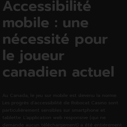
Accessibilité
mobile : une
nécessité pour
le joueur
canadien actuel
Au Canada, le jeu sur mobile est devenu la norme.
Les progrès d’accessibilité de Robocat Casino sont
particulièrement sensibles sur smartphone et
tablette. L’application web responsive (qui ne
demande aucun téléchargement) a été entièrement