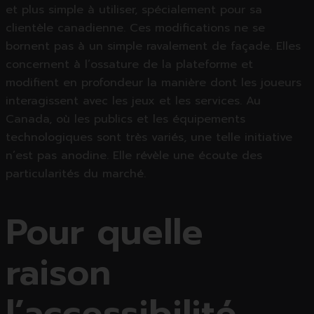
et plus simple à utiliser, spécialement pour sa
clientèle canadienne. Ces modifications ne se
bornent pas à un simple ravalement de façade. Elles
concernent à l’ossature de la plateforme et
modifient en profondeur la manière dont les joueurs
interagissent avec les jeux et les services. Au
Canada, où les publics et les équipements
technologiques sont très variés, une telle initiative
n’est pas anodine. Elle révèle une écoute des
particularités du marché.
Pour quelle
raison
l’accessibilité