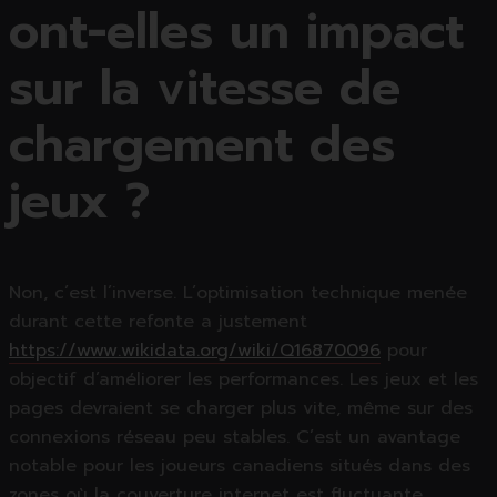
ont-elles un impact
sur la vitesse de
chargement des
jeux ?
Non, c’est l’inverse. L’optimisation technique menée
durant cette refonte a justement
https://www.wikidata.org/wiki/Q16870096
pour
objectif d’améliorer les performances. Les jeux et les
pages devraient se charger plus vite, même sur des
connexions réseau peu stables. C’est un avantage
notable pour les joueurs canadiens situés dans des
zones où la couverture internet est fluctuante.