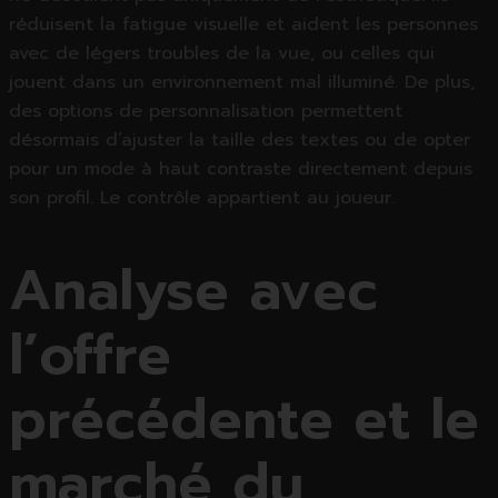
réduisent la fatigue visuelle et aident les personnes
avec de légers troubles de la vue, ou celles qui
jouent dans un environnement mal illuminé. De plus,
des options de personnalisation permettent
désormais d’ajuster la taille des textes ou de opter
pour un mode à haut contraste directement depuis
son profil. Le contrôle appartient au joueur.
Analyse avec
l’offre
précédente et le
marché du