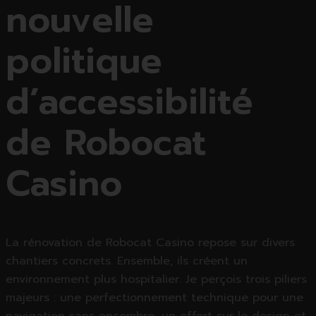
nouvelle
politique
d’accessibilité
de Robocat
Casino
La rénovation de Robocat Casino repose sur divers
chantiers concrets. Ensemble, ils créent un
environnement plus hospitalier. Je perçois trois piliers
majeurs : une perfectionnement technique pour une
navigation sans encombre, un effort sur le design et