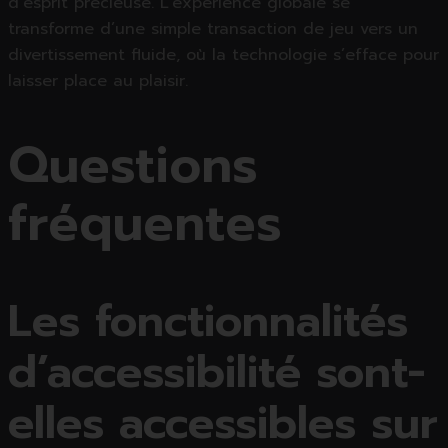
d’esprit précieuse. L’expérience globale se
transforme d’une simple transaction de jeu vers un
divertissement fluide, où la technologie s’efface pour
laisser place au plaisir.
Questions
fréquentes
Les fonctionnalités
d’accessibilité sont-
elles accessibles sur