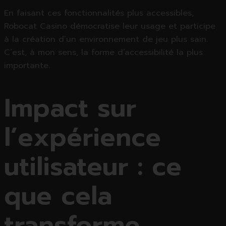
En faisant ces fonctionnalités plus accessibles,
Robocat Casino démocratise leur usage et participe
à la création d’un environnement de jeu plus sain.
C’est, à mon sens, la forme d’accessibilité la plus
importante.
Impact sur
l’expérience
utilisateur : ce
que cela
transforme