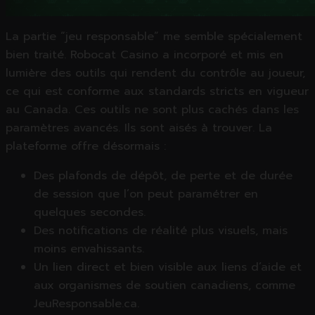
La partie “jeu responsable” me semble spécialement
bien traité. Robocat Casino a incorporé et mis en
lumière des outils qui rendent du contrôle au joueur,
ce qui est conforme aux standards stricts en vigueur
au Canada. Ces outils ne sont plus cachés dans les
paramètres avancés. Ils sont aisés à trouver. La
plateforme offre désormais :
Des plafonds de dépôt, de perte et de durée
de session que l’on peut paramétrer en
quelques secondes.
Des notifications de réalité plus visuels, mais
moins envahissants.
Un lien direct et bien visible aux liens d’aide et
aux organismes de soutien canadiens, comme
JeuResponsable.ca.