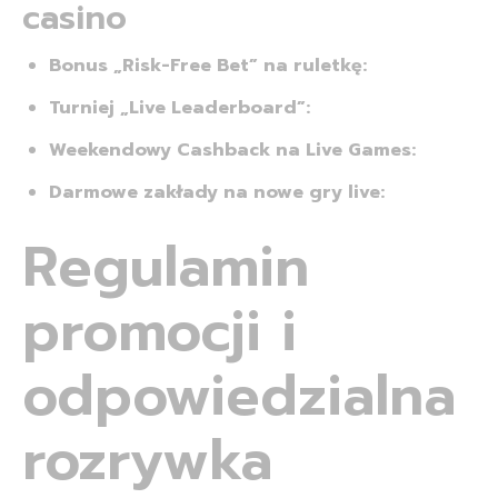
casino
Bonus „Risk-Free Bet” na ruletkę:
Turniej „Live Leaderboard”:
Weekendowy Cashback na Live Games:
Darmowe zakłady na nowe gry live:
Regulamin
promocji i
odpowiedzialna
rozrywka