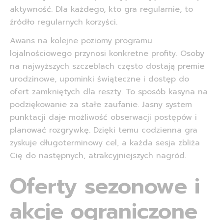
aktywność. Dla każdego, kto gra regularnie, to
źródło regularnych korzyści.
Awans na kolejne poziomy programu
lojalnościowego przynosi konkretne profity. Osoby
na najwyższych szczeblach często dostają premie
urodzinowe, upominki świąteczne i dostęp do
ofert zamkniętych dla reszty. To sposób kasyna na
podziękowanie za stałe zaufanie. Jasny system
punktacji daje możliwość obserwacji postępów i
planować rozgrywkę. Dzięki temu codzienna gra
zyskuje długoterminowy cel, a każda sesja zbliża
Cię do następnych, atrakcyjniejszych nagród.
Oferty sezonowe i
akcje ograniczone