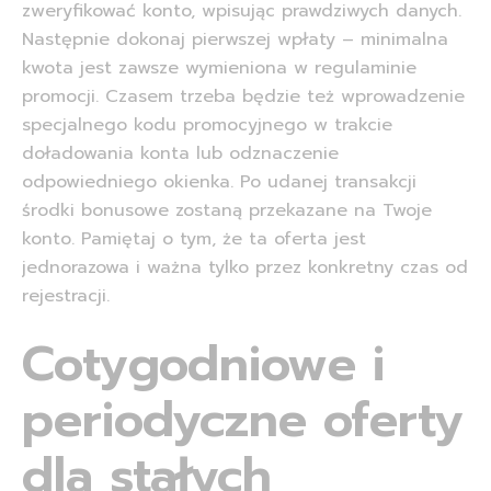
zweryfikować konto, wpisując prawdziwych danych.
Następnie dokonaj pierwszej wpłaty – minimalna
kwota jest zawsze wymieniona w regulaminie
promocji. Czasem trzeba będzie też wprowadzenie
specjalnego kodu promocyjnego w trakcie
doładowania konta lub odznaczenie
odpowiedniego okienka. Po udanej transakcji
środki bonusowe zostaną przekazane na Twoje
konto. Pamiętaj o tym, że ta oferta jest
jednorazowa i ważna tylko przez konkretny czas od
rejestracji.
Cotygodniowe i
periodyczne oferty
dla stałych