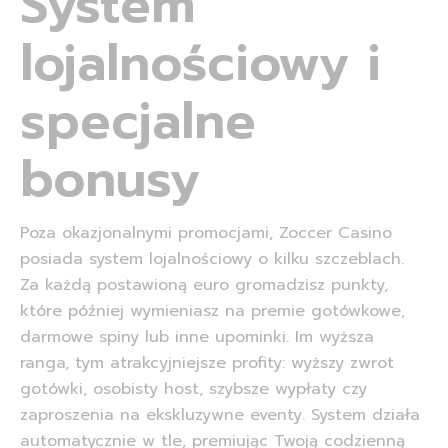
System
lojalnościowy i
specjalne
bonusy
Poza okazjonalnymi promocjami, Zoccer Casino
posiada system lojalnościowy o kilku szczeblach.
Za każdą postawioną euro gromadzisz punkty,
które później wymieniasz na premie gotówkowe,
darmowe spiny lub inne upominki. Im wyższa
ranga, tym atrakcyjniejsze profity: wyższy zwrot
gotówki, osobisty host, szybsze wypłaty czy
zaproszenia na ekskluzywne eventy. System działa
automatycznie w tle, premiując Twoją codzienną