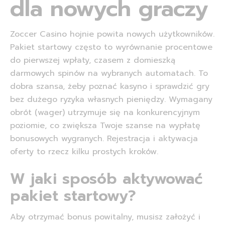
dla nowych graczy
Zoccer Casino hojnie powita nowych użytkowników.
Pakiet startowy często to wyrównanie procentowe
do pierwszej wpłaty, czasem z domieszką
darmowych spinów na wybranych automatach. To
dobra szansa, żeby poznać kasyno i sprawdzić gry
bez dużego ryzyka własnych pieniędzy. Wymagany
obrót (wager) utrzymuje się na konkurencyjnym
poziomie, co zwiększa Twoje szanse na wypłatę
bonusowych wygranych. Rejestracja i aktywacja
oferty to rzecz kilku prostych kroków.
W jaki sposób aktywować
pakiet startowy?
Aby otrzymać bonus powitalny, musisz założyć i