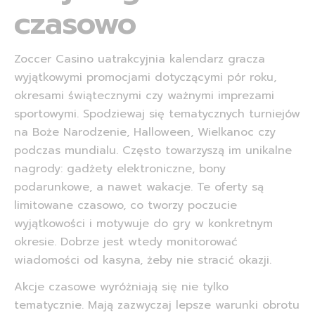
czasowo
Zoccer Casino uatrakcyjnia kalendarz gracza
wyjątkowymi promocjami dotyczącymi pór roku,
okresami świątecznymi czy ważnymi imprezami
sportowymi. Spodziewaj się tematycznych turniejów
na Boże Narodzenie, Halloween, Wielkanoc czy
podczas mundialu. Często towarzyszą im unikalne
nagrody: gadżety elektroniczne, bony
podarunkowe, a nawet wakacje. Te oferty są
limitowane czasowo, co tworzy poczucie
wyjątkowości i motywuje do gry w konkretnym
okresie. Dobrze jest wtedy monitorować
wiadomości od kasyna, żeby nie stracić okazji.
Akcje czasowe wyróżniają się nie tylko
tematycznie. Mają zazwyczaj lepsze warunki obrotu