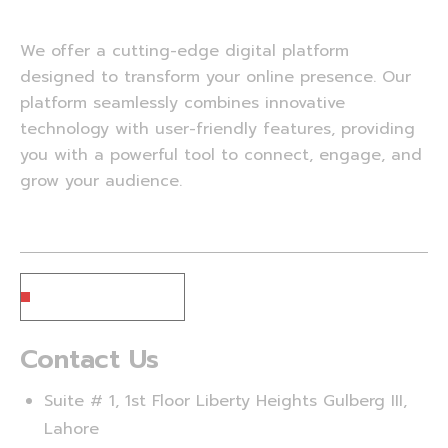
We offer a cutting-edge digital platform
designed to transform your online presence. Our
platform seamlessly combines innovative
technology with user-friendly features, providing
you with a powerful tool to connect, engage, and
grow your audience.
Subscribe
Contact Us
Suite # 1, 1st Floor Liberty Heights Gulberg III,
Lahore