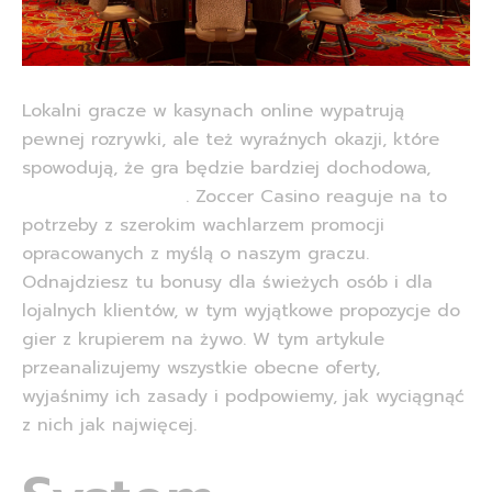
Lokalni gracze w kasynach online wypatrują
pewnej rozrywki, ale też wyraźnych okazji, które
spowodują, że gra będzie bardziej dochodowa,
https://zoccerr.eu/
. Zoccer Casino reaguje na to
potrzeby z szerokim wachlarzem promocji
opracowanych z myślą o naszym graczu.
Odnajdziesz tu bonusy dla świeżych osób i dla
lojalnych klientów, w tym wyjątkowe propozycje do
gier z krupierem na żywo. W tym artykule
przeanalizujemy wszystkie obecne oferty,
wyjaśnimy ich zasady i podpowiemy, jak wyciągnąć
z nich jak najwięcej.