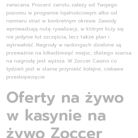
zwracana. Procent zwrotu zależy od Twojego
poziomu w programie lojalnościowym albo od
rozmiaru strat w konkretnym okresie. Zawody
wprowadzają nutę rywalizacji, w którym liczy się
nie jedynie łut szczęścia, lecz także plan i
wytrwałość. Nagrody w rankingach dzielone są
przeważnie na kilkadziesięć miejsc, dlatego szansa
na nagrodę jest wyższa. W Zoccer Casino co
tydzień jest w stanie przynieść kolejne, ciekawe
przedsięwzięcie.
Oferty na żywo
w kasynie na
żywo Zoccer