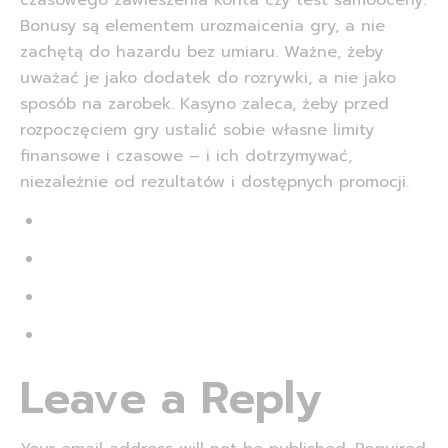
Bonusy są elementem urozmaicenia gry, a nie
zachętą do hazardu bez umiaru. Ważne, żeby
uważać je jako dodatek do rozrywki, a nie jako
sposób na zarobek. Kasyno zaleca, żeby przed
rozpoczęciem gry ustalić sobie własne limity
finansowe i czasowe – i ich dotrzymywać,
niezależnie od rezultatów i dostępnych promocji.
Leave a Reply